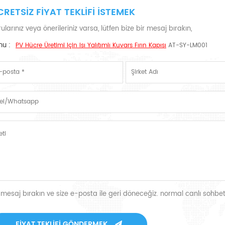
CRETSIZ FIYAT TEKLIFI ISTEMEK
ularınız veya önerileriniz varsa, lütfen bize bir mesaj bırakın,
nu :
PV Hücre Üretimi Için Isı Yalıtımlı Kuvars Fırın Kapısı
AT-SY-LM001
r mesaj bırakın ve size e-posta ile geri döneceğiz. normal canlı sohbet
FIYAT TEKLIFI GÖNDERMEK