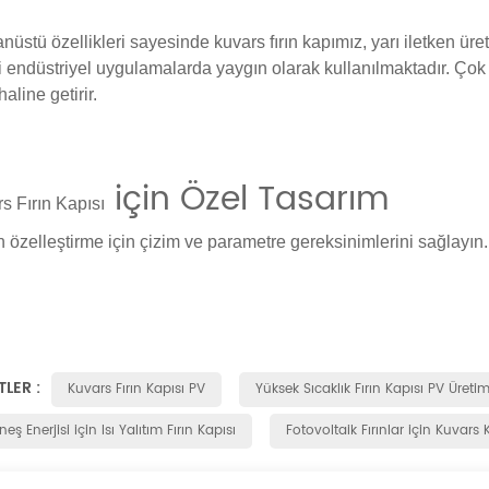
nüstü özellikleri sayesinde kuvars fırın kapımız, yarı iletken üret
li endüstriyel uygulamalarda yaygın olarak kullanılmaktadır. Çok 
haline getirir.
için Özel Tasarım
rs
Fırın Kapısı
n özelleştirme için çizim ve parametre gereksinimlerini sağlayın.
TLER :
Kuvars Fırın Kapısı PV
Yüksek Sıcaklık Fırın Kapısı PV Üretim
eş Enerjisi için Isı Yalıtım Fırın Kapısı
Fotovoltaik Fırınlar için Kuvars 