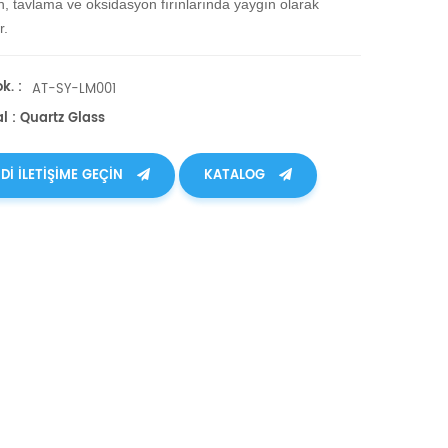
n, tavlama ve oksidasyon fırınlarında yaygın olarak
r.
k. :
AT-SY-LM001
l : Quartz Glass
DI ILETIŞIME GEÇIN
KATALOG