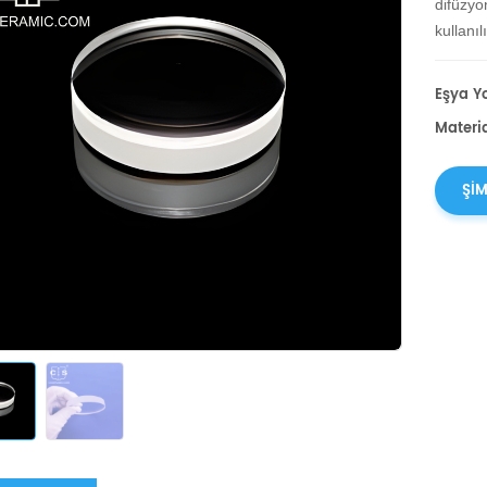
difüzyo
kullanılı
Eşya Yo
Materia
ŞIM