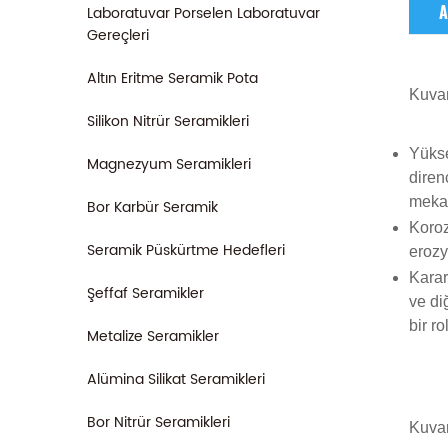
Laboratuvar Porselen Laboratuvar
A
Gereçleri
Altın Eritme Seramik Pota
Kuva
Silikon Nitrür Seramikleri
Yükse
Magnezyum Seramikleri
diren
mekan
Bor Karbür Seramik
Koroz
Seramik Püskürtme Hedefleri
erozy
Karar
Şeffaf Seramikler
ve di
bir r
Metalize Seramikler
Alümina Silikat Seramikleri
Bor Nitrür Seramikleri
Kuva