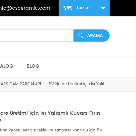
info@csceramic.com
Türkçe
TALOG
BLOG
ARS CAM PARÇALARI
PV Hücre Üretimi için Isı Yalıtımlı Kuvars Fırın Kapısı
re Üretimi Için Isı Yalıtımlı Kuvars Fırın
ı
fırın kapısı, sabit sıcaklık ve atmosfer kontrolü için PV