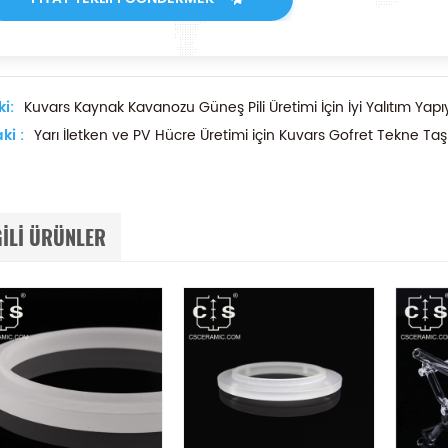
i:
Kuvars Kaynak Kavanozu Güneş Pili Üretimi İçin İyi Yalıtım Yapı
ki :
Yarı İletken ve PV Hücre Üretimi için Kuvars Gofret Tekne Taşı
GILI ÜRÜNLER