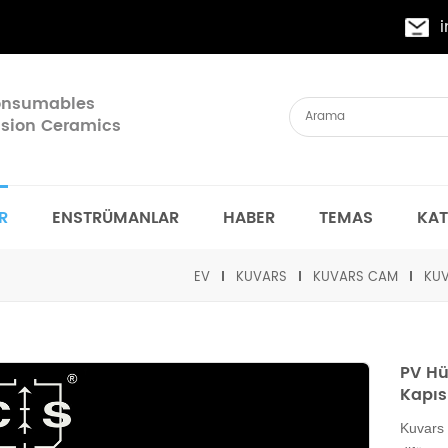
Consumables
cision Ceramics
R
ENSTRÜMANLAR
HABER
TEMAS
KA
EV
KUVARS
KUVARS CAM
KUV
PV Hüc
Kapıs
Kuvars 