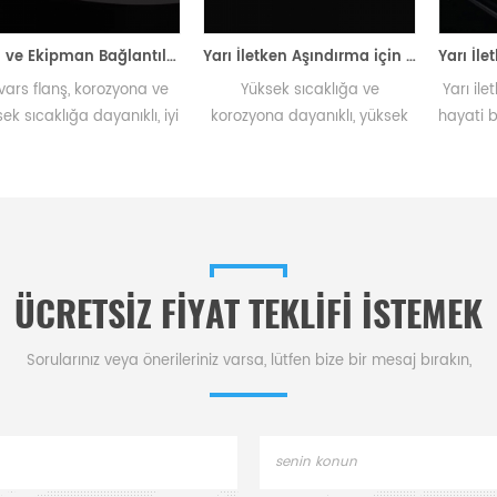
Boru ve Ekipman Bağlantıları için Termal Şoka Dayanıklı Kuvars Flanş
Yarı İletken Aşındırma için Optik Geçirgenlik Kuvars Aşındırma Halkası
anş, korozyona ve
Yüksek sıcaklığa ve
Yarı iletken v
klığa dayanıklı, iyi
korozyona dayanıklı, yüksek
hayati bir bile
k toleransı, küçük
saflıkta kuvars aşındırma
saflıkta kuvars
e katsayısı ve
halkası, hassas yarı iletken
fırınlarda 
imyasal stabilite
aşındırma için gazları
oksidasyon i
arı ve ekipmanları
yönlendirerek kalite ve
yük
amlarda birbirine
verimlilik sağlar.
bağlar.
ÜCRETSIZ FIYAT TEKLIFI ISTEMEK
Sorularınız veya önerileriniz varsa, lütfen bize bir mesaj bırakın,