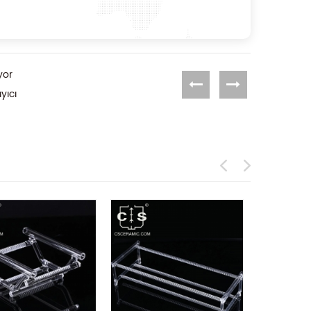
yor
yıcı