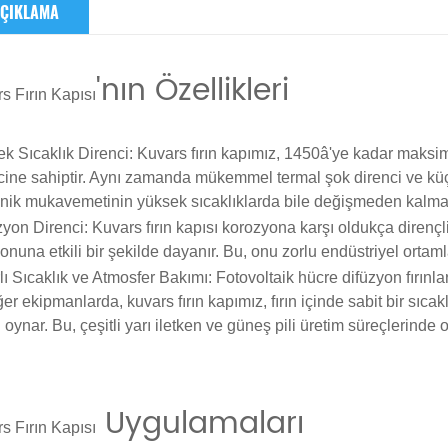
ÇIKLAMA
'nın Özellikleri
rs
Fırın Kapısı
k Sıcaklık Direnci
: Kuvars fırın kapımız, 1450â'ye kadar maksim
cine sahiptir. Aynı zamanda mükemmel termal şok direnci ve küç
ik mukavemetinin yüksek sıcaklıklarda bile değişmeden kalmas
yon Direnci
: Kuvars fırın kapısı korozyona karşı oldukça direnç
onuna etkili bir şekilde dayanır. Bu, onu zorlu endüstriyel ortamlar
lı Sıcaklık ve Atmosfer Bakımı
: Fotovoltaik hücre difüzyon fırınla
ğer ekipmanlarda, kuvars fırın kapımız, fırın içinde sabit bir sı
ol oynar. Bu, çeşitli yarı iletken ve güneş pili üretim süreçlerinde
Uygulamaları
rs
Fırın Kapısı