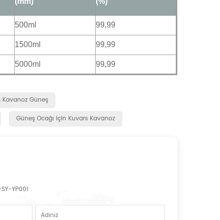
(mm)
(%)
500ml
99,99
1500ml
99,99
5000ml
99,99
rs Kavanoz Güneş
Güneş Ocağı için Kuvars Kavanoz
SY-YP001