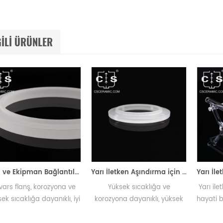
GILI ÜRÜNLER
Boru ve Ekipman Bağlantıları için Termal Şoka Dayanıklı Kuvars Flanş
Yarı İletken Aşındırma için Optik Geçirgenlik Kuvars Aşındırma Halkası
anş, korozyona ve
Yüksek sıcaklığa ve
Yarı iletken ve
lığa dayanıklı, iyi
korozyona dayanıklı, yüksek
hayati bir bile
 toleransı, küçük
saflıkta kuvars aşındırma
saflıkta kuvars