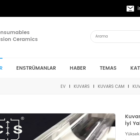
Consumables
cision Ceramics
R
ENSTRÜMANLAR
HABER
TEMAS
KA
EV
KUVARS
KUVARS CAM
KUV
Kuvar
İyi Ya
Yüksek 