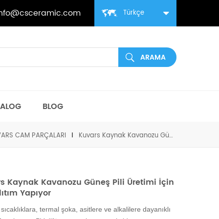
info@csceramic.com
Türkçe
TALOG
BLOG
ARS CAM PARÇALARI
Kuvars Kaynak Kavanozu Güneş Pili Üretimi İçin İyi Yalıtım Yapıyor
s Kaynak Kavanozu Güneş Pili Üretimi İçin
lıtım Yapıyor
sıcaklıklara, termal şoka, asitlere ve alkalilere dayanıklı