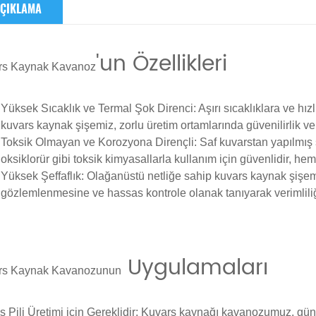
ÇIKLAMA
'un Özellikleri
rs
Kaynak Kavanoz
Yüksek Sıcaklık ve Termal Şok Direnci
: Aşırı sıcaklıklara ve h
kuvars kaynak şişemiz, zorlu üretim ortamlarında güvenilirlik ve 
Toksik Olmayan ve Korozyona Dirençli
: Saf kuvarstan yapılmış 
oksiklorür gibi toksik kimyasallarla kullanım için güvenlidir, he
Yüksek Şeffaflık
: Olağanüstü netliğe sahip kuvars kaynak şişemi
gözlemlenmesine ve hassas kontrole olanak tanıyarak verimliliği
Uygulamaları
rs Kaynak Kavanozunun
 Pili Üretimi için Gereklidir
: Kuvars kaynağı kavanozumuz, güneş