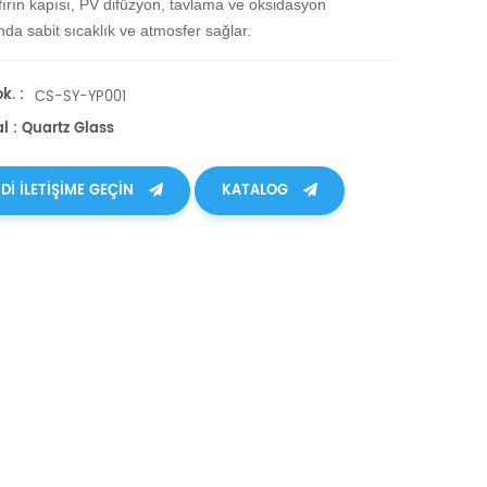
fırın kapısı, PV difüzyon, tavlama ve oksidasyon
ında sabit sıcaklık ve atmosfer sağlar.
k. :
CS-SY-YP001
l : Quartz Glass
DI ILETIŞIME GEÇIN
KATALOG