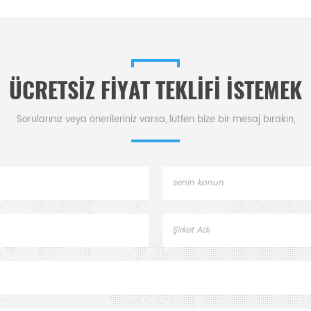
e katsayısı ve
halkası, hassas yarı iletken
fırınlarda 
imyasal stabilite
aşındırma için gazları
oksidasyon iç
rı ve ekipmanları
yönlendirerek kalite ve
yükl
amlarda birbirine
verimlilik sağlar.
bağlar.
ÜCRETSIZ FIYAT TEKLIFI ISTEMEK
Sorularınız veya önerileriniz varsa, lütfen bize bir mesaj bırakın,