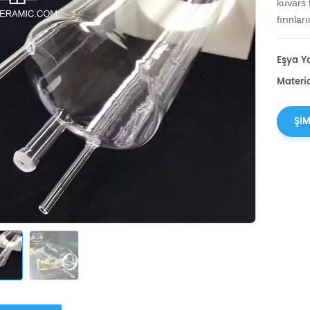
kuvars 
fırınlar
Eşya Yo
Materia
ŞIM