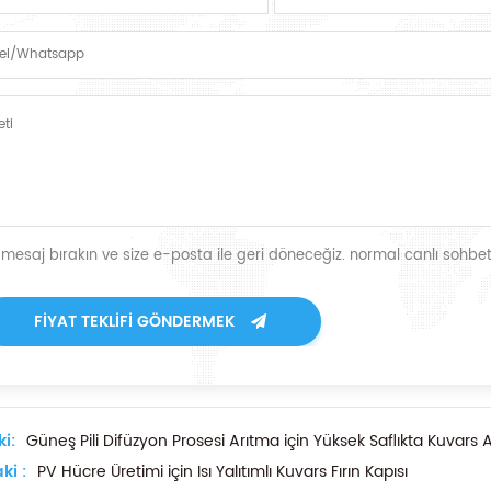
r mesaj bırakın ve size e-posta ile geri döneceğiz. normal canlı sohbet
FIYAT TEKLIFI GÖNDERMEK
i:
Güneş Pili Difüzyon Prosesi Arıtma için Yüksek Saflıkta Kuvars Atık
ki :
PV Hücre Üretimi için Isı Yalıtımlı Kuvars Fırın Kapısı