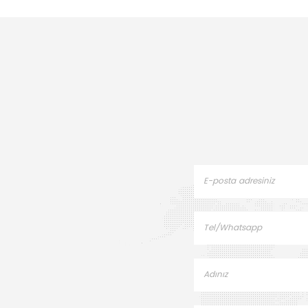
titreşimi ve sıcaklık girişimini
genleşm
en aza indirerek nesneleri
mükemmel k
destekler ve konumlandırır.
ile borula
zorlu ort