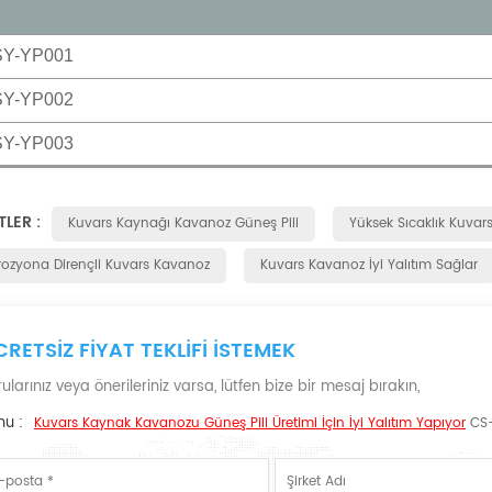
SY-YP001
SY-YP002
SY-YP003
TLER :
Kuvars Kaynağı Kavanoz Güneş Pili
Yüksek Sıcaklık Kuva
rozyona Dirençli Kuvars Kavanoz
Kuvars Kavanoz İyi Yalıtım Sağlar
CRETSIZ FIYAT TEKLIFI ISTEMEK
ularınız veya önerileriniz varsa, lütfen bize bir mesaj bırakın,
nu :
Kuvars Kaynak Kavanozu Güneş Pili Üretimi İçin İyi Yalıtım Yapıyor
CS-