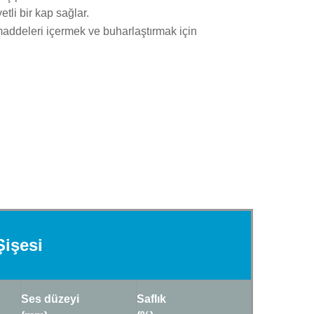
etli bir kap sağlar.
ı maddeleri içermek ve buharlaştırmak için
işesi
Ses düzeyi
Saflık