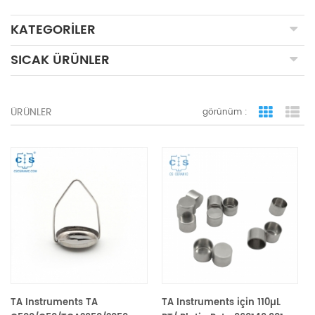
KATEGORILER
SICAK ÜRÜNLER
ÜRÜNLER
görünüm :
ızgara 
li
TA Instruments TA
TA Instruments için 110µL