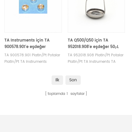
TA Instruments için TA
TA Q500/Q50 için TA
900578.901'e eşdeğer
952018.908'e eşdeğer 50μL
Platin/Pt Numune Tavaları
Platin Numune Tavaları
TA 900578.901 Platin/Pt Potalar
TA 952018.908 Platin/Pt Potalar
Platin/Pt TA Instruments
Platin/Pt TA Instruments TA
Numune Tavaları için Numune
Q500/Q50 Numune Tavaları
Tavaları. TA potaları ve DSC
için Numune Tavaları. TA
Ilk
Son
numune tavaları üreticisi. TA
potaları ve DSC numune
Instruments iyi bir alternatif
tavaları üreticisi. TA Instruments
toplamda
1
sayfalar
numune kapları.
iyi bir alternatif numune kapları.