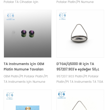
Platinum - HT Numune
Potalar TA Cihazları için
Potalar Platin/Pt Numune
Küvetleri
Platinum/Pt Numune Küvetleri
Kapları . TA krozeleri ve DSC
TA TGA 5500/550/55, Discovery
numune kapları üreticisi . TA
TGA ve Q5000 IRSample
Instruments tga analizörü iyi bir
Küvetleri . TA krozeleri ve DSC
alternatif numune kapları.
numune kapları üreticisi . TA
Instruments iyi bir alternatif
numune kapları.
TA Instruments için OEM
D'TGA/Q5000 IR için TA
Platin Numune Tavaları
957207.903'e eşdeğer 50μL
D5mm*H5mm
Platin Numune Tavaları
OEM Platin/Pt Potalar Platin/Pt
957207.903 Platin/Pt Potalar
TA Instruments için Numune
Platin/Pt TA Instruments TA TGA
Tavaları. TA potaları ve DSC
Q5000 IR Numune Tavaları için
numune tavaları üreticisi. TA
Numune Tavaları. TA potaları ve
Instruments iyi bir alternatif
DSC numune tavaları üreticisi.
numune kapları.
TA Instruments iyi bir alternatif
numune kapları.