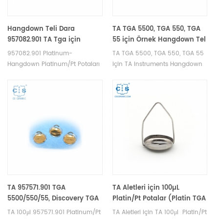
Hangdown Teli Dara
TA TGA 5500, TGA 550, TGA
957082.901 TA Tga için
55 için Örnek Hangdown Tel
Q5000IR/Q5000SA/ Discovery
956327.901
957082.901 Platinum-
TA TGA 5500, TGA 550, TGA 55
TGA için Örnek Tel; Q5000SA
Hangdown Platinum/Pt Potaları
için TA Instruments Hangdown
için Dara Teli
Platinum/Pt Numune Tavaları
Teli . TA potaları ve DSC
TA Tga için Numune Teli
numune tavaları üreticisi . TA
Q5000IR/Q5000SA/ Discovery
Instruments iyi bir alternatif
TGA için; Q5000SA için Dara Teli
numune kapları.
. TA potaları ve DSC numune
kapları üreticisi. TA Instruments
iyi bir alternatif numune kapları.
TA 957571.901 TGA
TA Aletleri için 100µL
5500/550/55, Discovery TGA
Platin/Pt Potalar (Platin TGA
ve Q5000 IR için 100µL
Numune Tavası)
TA 100μl 957571.901 Platinum/Pt
TA Aletleri için TA 100μl Platin/Pt