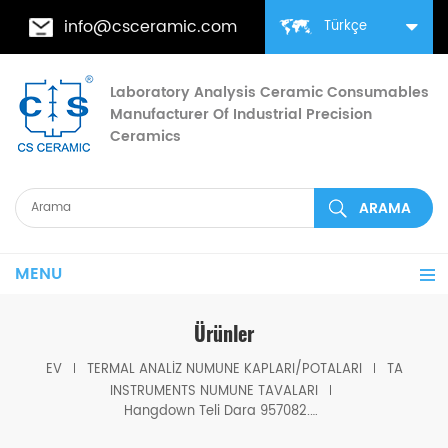
info@csceramic.com
Türkçe
Laboratory Analysis Ceramic Consumables
Manufacturer Of Industrial Precision
Ceramics
MENU
Ürünler
EV
TERMAL ANALIZ NUMUNE KAPLARI/POTALARI
TA
INSTRUMENTS NUMUNE TAVALARI
Hangdown Teli Dara 957082.901 TA Tga için Q5000IR/Q5000SA/ Discovery TGA için Örnek Tel; Q5000SA için Dara Teli