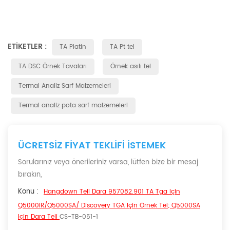
ETIKETLER :
TA Platin
TA Pt tel
TA DSC Örnek Tavaları
Örnek asılı tel
Termal Analiz Sarf Malzemeleri
Termal analiz pota sarf malzemeleri
ÜCRETSIZ FIYAT TEKLIFI ISTEMEK
Sorularınız veya önerileriniz varsa, lütfen bize bir mesaj
bırakın,
Konu :
Hangdown Teli Dara 957082.901 TA Tga Için
Q5000IR/Q5000SA/ Discovery TGA Için Örnek Tel; Q5000SA
Için Dara Teli
CS-TB-051-1