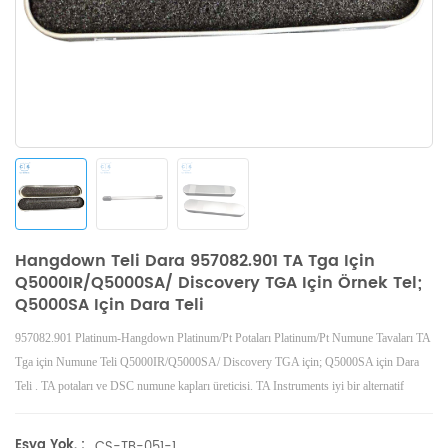
Hangdown Teli Dara 957082.901 TA Tga Için
Q5000IR/Q5000SA/ Discovery TGA Için Örnek Tel;
Q5000SA Için Dara Teli
957082.901 Platinum-Hangdown Platinum/Pt Potaları
Platinum/Pt
Numune Tavaları
TA
Tga için Numune Teli Q5000IR/Q5000SA/ Discovery TGA için; Q5000SA için Dara
Teli
. TA potaları ve
DSC numune kapları üreticisi.
TA Instruments iyi bir alternatif
numune kapları.
Eşya Yok. :
CS-TB-051-1