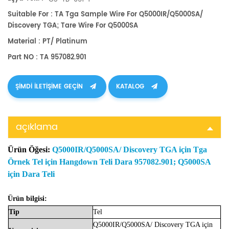
Suitable For : TA Tga Sample Wire For Q5000IR/Q5000SA/
Discovery TGA; Tare Wire For Q5000SA
Material : PT/ Platinum
Part NO : TA 957082.901
ŞIMDI ILETIŞIME GEÇIN
KATALOG
açıklama
Ürün Öğesi:
Q5000IR/Q5000SA/ Discovery TGA için Tga
Örnek Tel için Hangdown Teli Dara 957082.901; Q5000SA
için Dara Teli
Ürün bilgisi:
Tip
Tel
Q5000IR/Q5000SA/ Discovery TGA için