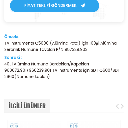
FIYAT TEKLIFI GÖNDERMEK
Önceki:
TA Instruments Q5000 (Alümina Pota) için 100μl Alümina
Seramik Numune Tavaları P/N 957329.903
Sonraki :
40μl Alümina Numune Bardakları/Kapakları
960072.901/960239.901 TA Instruments için SDT Q600/SDT
2960(Numune kapları)
ILGILI ÜRÜNLER