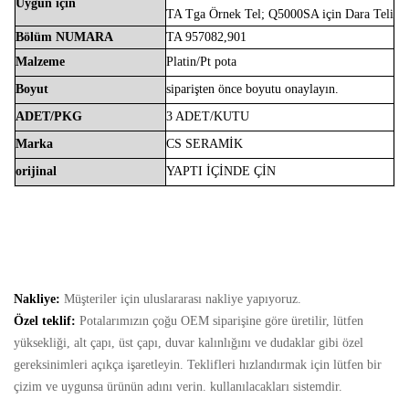
Uygun
için
TA Tga Örnek Tel; Q5000SA için Dara Teli
Bölüm
NUMARA
TA
957082,901
Malzeme
Platin/Pt
pota
Boyut
siparişten önce boyutu onaylayın.
ADET/PKG
3 ADET/KUTU
Marka
CS
SERAMİK
orijinal
YAPTI
İÇİNDE
ÇİN
Nakliye:
Müşteriler için uluslararası nakliye yapıyoruz.
Özel teklif:
Potalarımızın çoğu OEM siparişine göre üretilir, lütfen
yüksekliği, alt çapı, üst çapı, duvar kalınlığını ve dudaklar gibi özel
gereksinimleri açıkça işaretleyin. Teklifleri hızlandırmak için lütfen bir
çizim ve uygunsa ürünün adını verin. kullanılacakları sistemdir.