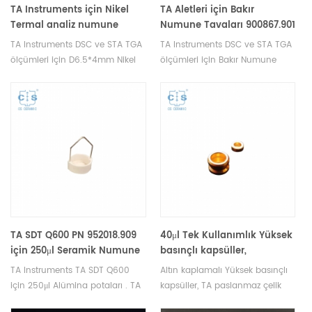
TA Instruments için Nikel
TA Aletleri için Bakır
Termal analiz numune
Numune Tavaları 900867.901
kefesi D6.5*4mm
TA Instruments DSC ve STA TGA
TA Instruments DSC ve STA TGA
ölçümleri için D6.5*4mm Nikel
ölçümleri için Bakır Numune
Termal analiz krozesi. TA
Tavaları. TA Instruments termal
Instruments termal analiz
analiz aletleri, potalar ve
cihazları, potalar ve numune
numune kapları üreticisi.
kapları üreticisi.
TA SDT Q600 PN 952018.909
40μl Tek Kullanımlık Yüksek
için 250μl Seramik Numune
basınçlı kapsüller,
Tavaları
Paslanmaz çelik, TA
TA Instruments TA SDT Q600
Altın kaplamalı Yüksek basınçlı
Instruments için altın
için 250μl Alümina potaları . TA
kapsüller, TA paslanmaz çelik
kaplama
potaları ve DSC numune
dişli yüksek basınçlı pota (TA