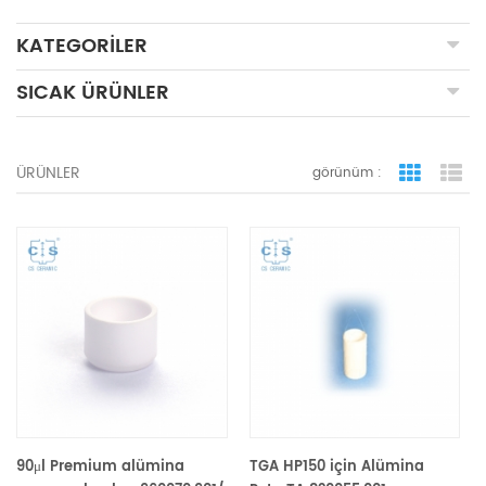
KATEGORILER
SICAK ÜRÜNLER
ÜRÜNLER
görünüm :
ızgara 
li
90μl Premium alümina
TGA HP150 için Alümina