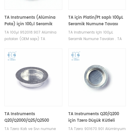
TA Instruments (Alümina
TA için Platin/Pt saplı 100µL
Pota) için 100μl Seramik
Seramik Numune Tavası
Numune Tavaları (Özel
TA 100μl 952018.907 Alümina
TA Instruments için 100µL
H:18.6MM))
potaları (OEM sapı) TA
Seramik Numune Tavaları . TA
Instruments için Seramik
potaları ve DSC numune
Numune Tavaları TA Q500/Q50
tavaları üreticisi . dsc tga cihazı
TGA 2950/2050 . TA potaları ve
için termal analiz pota sarf
DSC numune tavaları üreticisi .
malzemeleri.
TA Instruments iyi bir alternatif
numune tavası.
TA Instruments
TA Instruments Q20/Q200
Q20/Q2000/Q25/Q2500
için Tzero Düşük Kütleli
(Numune Bardakları) için
Tavalar 901670.901 (Numune
TA Tzero Katı ve Sıvı numune
TA Tzero 901670.901 Alüminyum