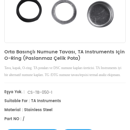
Orta Basınçlı Numune Tavası, TA Instruments Için
O-Ring (paslanmaz Çelik Pota)
Tava, kapak, O-ring. TA potaları ve DSC numune kapları üreticisi. TA Instruments iyi
bir alternatif numune kapları. TG /DTG numune tavası/tepsisi termal analiz ekipmanı.
Eşya Yok. :
CS-TB-050-1
Suitable For : TA Instruments
Material : Stainless Steel
Part NO : /