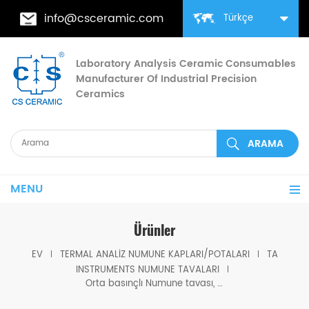
info@csceramic.com
Türkçe
Laboratory Analysis Ceramic Consumables
Manufacturer Of Industrial Precision
Ceramics
MENU
Ürünler
EV
TERMAL ANALIZ NUMUNE KAPLARI/POTALARI
TA
INSTRUMENTS NUMUNE TAVALARI
Orta basınçlı Numune tavası, TA Instruments için O-ring (paslanmaz çelik pota)