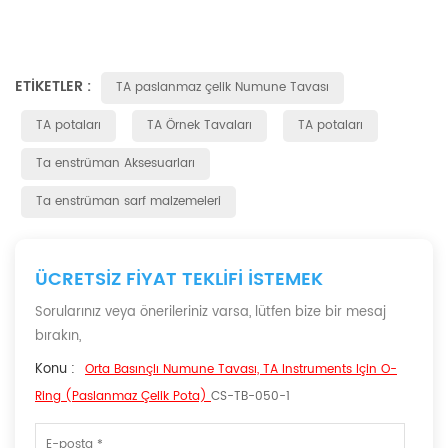
ETIKETLER :
TA paslanmaz çelik Numune Tavası
TA potaları
TA Örnek Tavaları
TA potaları
Ta enstrüman Aksesuarları
Ta enstrüman sarf malzemeleri
ÜCRETSIZ FIYAT TEKLIFI ISTEMEK
Sorularınız veya önerileriniz varsa, lütfen bize bir mesaj
bırakın,
Konu :
Orta Basınçlı Numune Tavası, TA Instruments Için O-
Ring (paslanmaz Çelik Pota)
CS-TB-050-1