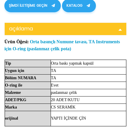
ŞIMDI ILETIŞIME GEÇIN
KATALOG
açıklama
Ürün Öğesi:
Orta basınçlı Numune tavası, TA Instruments
için O-ring (paslanmaz çelik pota)
Tip
Orta
baskı yapmak
kapsül
Uygun
için
TA
Bölüm
NUMARA
TA
O-ring ile
Evet
Malzeme
paslanmaz
çelik
ADET/PKG
20 ADET/KUTU
Marka
CS
SERAMİK
orijinal
YAPTI
İÇİNDE
ÇİN