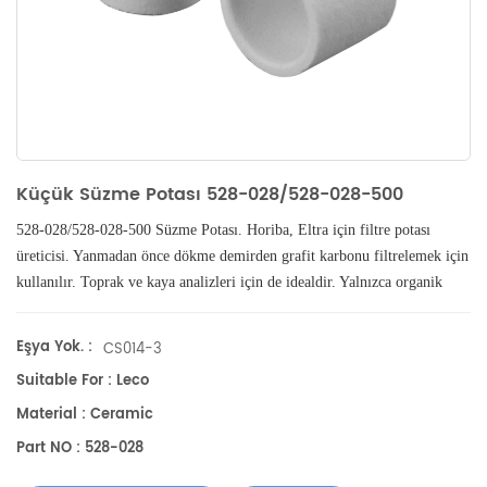
Küçük Süzme Potası 528-028/528-028-500
528-028/528-028-500 Süzme Potası. Horiba, Eltra için filtre potası
üreticisi.
Yanmadan önce dökme demirden grafit karbonu filtrelemek için
kullanılır. Toprak ve kaya analizleri için de idealdir. Yalnızca organik
karbonu tutmak için HCL ile sindirilmiş ürünleri filtreleyin.
Eşya Yok. :
CS014-3
Suitable For : Leco
Material : Ceramic
Part NO : 528-028