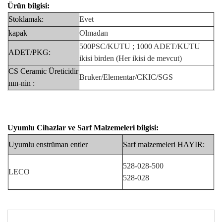
Ürün bilgisi:
Stoklamak:
Evet
kapak
Olmadan
500PSC/KUTU ; 1000 ADET/KUTU
ADET/PKG:
ikisi birden
(Her ikisi de mevcut)
CS Ceramic Üreticidir
Bruker/Elementar/CKIC/SGS
nın-nin
:
Uyumlu Cihazlar
ve
Sarf Malzemeleri bilgisi:
Uyumlu
enstrüman
entler
Sarf
malzemeleri
HAYIR:
528-028-500
LECO
528-028