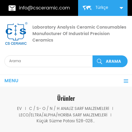
info@csceramic.com
Türkçe
Laboratory Analysis Ceramic Consumables
Manufacturer Of Industrial Precision
Ceramics
MENU
Ürünler
EV
C / S- O / N / H ANALIZ SARF MALZEMELERI
LECO/ELTRA/ALPHA/HORIBA SARF MALZEMELERI
Küçük Süzme Potası 528-028/528-028-500