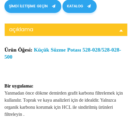
ŞIMDI ILETIŞIME GEÇIN
KATALOG
açıklama
Ürün Öğesi:
Küçük Süzme Potası 528-028/528-028-
500
Bir
uygulama:
Yanmadan önce dökme demirden grafit karbonu filtrelemek için
kullanılır. Toprak ve kaya analizleri için de idealdir.
Yalnızca
organik karbonu
korumak
için HCL ile sindirilmiş ürünleri
filtreleyin .