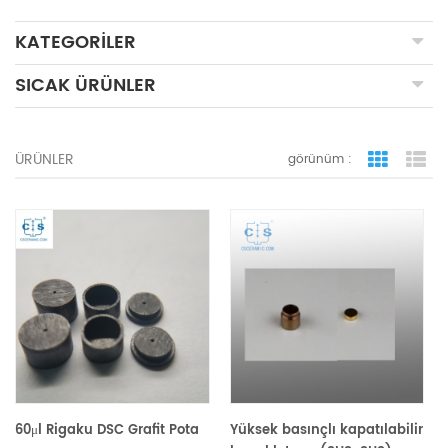
KATEGORILER
SICAK ÜRÜNLER
ÜRÜNLER
görünüm :
ızgara 
li
60μl Rigaku DSC Grafit Pota
Yüksek basınçlı kapatılabilir