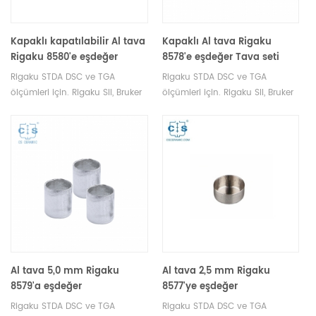
Kapaklı kapatılabilir Al tava
Kapaklı Al tava Rigaku
Rigaku 8580'e eşdeğer
8578'e eşdeğer Tava seti
(8577) + Kapak (A00011296)
Rigaku STDA DSC ve TGA
Rigaku STDA DSC ve TGA
ölçümleri için. Rigaku SII, Bruker
ölçümleri için. Rigaku SII, Bruker
potalar ve numune tavaları
potalar ve numune tavaları
üreticisi.
üreticisi.
Al tava 5,0 mm Rigaku
Al tava 2,5 mm Rigaku
8579'a eşdeğer
8577'ye eşdeğer
Rigaku STDA DSC ve TGA
Rigaku STDA DSC ve TGA