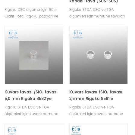
kapaklı tava (SUS-SUS)
Rigaku 8598B1'e eşdeğer
Rigaku DSC ölçümü için 60μl
Rigaku STDA DSC ve TGA
Grafit Pota. Rigaku potaları ve
ölçümleri için numune tavaları.
numune tavaları üreticisi.
Rigaku SII, Bruker potalar ve
numune tavaları üreticisi.
Kuvars tavası /SiO₂ tavası
Kuvars tavası /SiO₂ tavası
5,0 mm Rigaku 8582'ye
2,5 mm Rigaku 8581'e
eşdeğer
eşdeğer
Rigaku STDA DSC ve TGA
Rigaku STDA DSC ve TGA
ölçümleri için kuvars numune
ölçümleri için kuvars numune
tavaları. Rigaku SII, Bruker
tavaları. Rigaku SII, Bruker
potalar ve numune tavaları
potalar ve numune tavaları
üreticisi.
üreticisi.