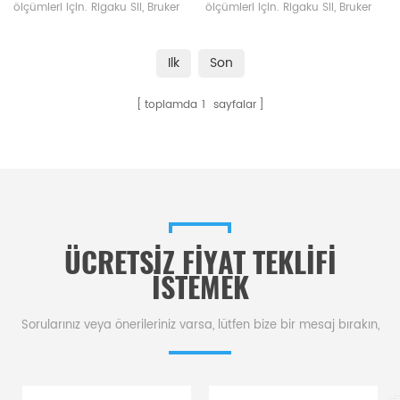
ölçümleri için. Rigaku SII, Bruker
ölçümleri için. Rigaku SII, Bruker
potalar ve numune tavaları
potalar ve numune tavaları
üreticisi.
üreticisi.
Ilk
Son
toplamda
1
sayfalar
ÜCRETSIZ FIYAT TEKLIFI
ISTEMEK
Sorularınız veya önerileriniz varsa, lütfen bize bir mesaj bırakın,