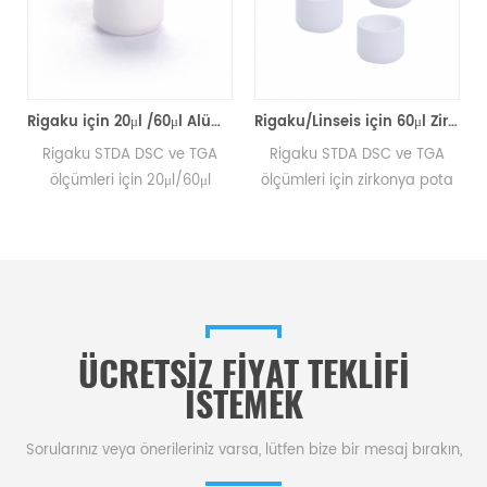
93'e eşdeğer
Rigaku için 20μl /60μl Alümina potaları (DSC Numune Tavaları)
Rigaku/Linseis için 60μl Zirkonya potası (Termal analiz Numune tavaları)
Rigaku STDA DSC ve TGA
Rigaku STDA DSC ve TGA
ölçümleri için 20μl/60μl
ölçümleri için zirkonya pota
Alümina potaları numune
numune kapları. Rigaku SII,
kapları. Rigaku SII, Bruker
Bruker potaları ve numune
potaları ve numune tavaları
tavaları üreticisi . dsc
üreticisi .
makinesi için Termal Analizör
numune tavası.
ÜCRETSIZ FIYAT TEKLIFI
ISTEMEK
Sorularınız veya önerileriniz varsa, lütfen bize bir mesaj bırakın,