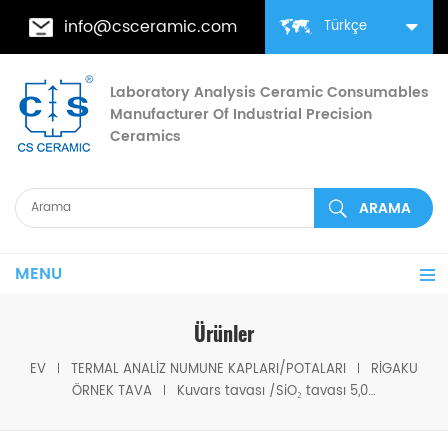
info@csceramic.com
Türkçe
Laboratory Analysis Ceramic Consumables
Manufacturer Of Industrial Precision
Ceramics
MENU
Ürünler
EV
TERMAL ANALIZ NUMUNE KAPLARI/POTALARI
RIGAKU
ÖRNEK TAVA
Kuvars tavası /SiO₂ tavası 5,0 mm Rigaku 8582'ye eşdeğer