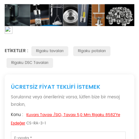
ETIKETLER :
Rigaku tavaları
Rigaku potaları
Rigaku DSC Tavaları
ÜCRETSIZ FIYAT TEKLIFI ISTEMEK
Sorularınız veya önerileriniz varsa, lütfen bize bir mesaj
bırakın,
Konu :
Kuvars Tavası /SiO₂ Tavası 5,0 Mm Rigaku 8582'ye
Eşdeğer
CS-RA-3-1