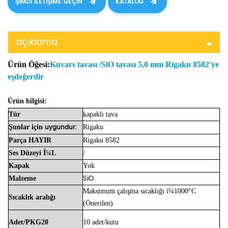
ŞIMDI ILETIŞIME GEÇIN
KATALOG
açıklama
Ürün Öğesi:
Kuvars tavası /SiO tavası 5,0 mm Rigaku 8582'ye
eşdeğerdir
Ürün bilgisi:
Tür
kapaklı tava
uygundur:
Şunlar için
Rigaku
Parça
HAYIR
Rigaku 8582
Ses Düzeyi
Î¼L
/
Kapak
Yok
SiO
Malzeme
Maksimum çalışma sıcaklığı ï¼1000°C
Sıcaklık
aralığı
(Önerilen)
Adet/PKG20
10 adet/kutu