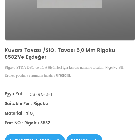
Kuvars Tavası /SiO₂ Tavası 5,0 Mm Rigaku
8582'ye Eşdeğer
Rigaku
Rigaku STDA DSC ve TGA ölçümleri için kuvars numune tavaları.
SII,
üreticisi.
Bruker
potalar ve numune tavaları
Eşya Yok. :
CS-RA-3-1
Suitable For : Rigaku
Material : SiO₂
Part NO : Rigaku 8582