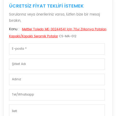
ÜCRETSIZ FIYAT TEKLIFI ISTEMEK
Sorularınız veya önerileriniz varsa, lütfen bize bir mesaj
bırakın,
Konu :
Mettler Toledo ME-30244541 Için 70μl Zirkonya Potaları
Kapaklı/Kapaklı Seramik Potalar
CS-MA-012