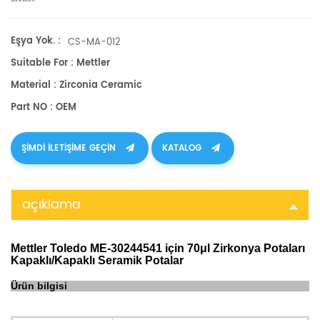
Eşya Yok. :
CS-MA-012
Suitable For : Mettler
Material : Zirconia Ceramic
Part NO : OEM
ŞIMDI ILETIŞIME GEÇIN
KATALOG
açıklama
Mettler Toledo ME-30244541 için 70μl Zirkonya Potaları
Kapaklı/Kapaklı Seramik Potalar
Ürün bilgisi