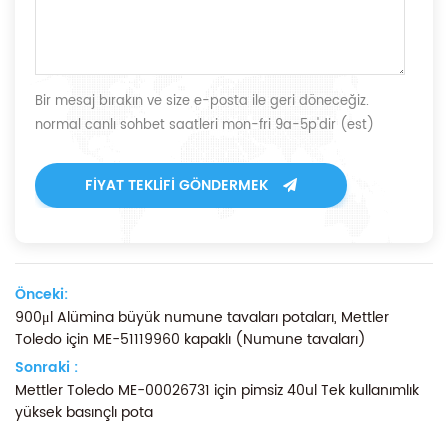
Bir mesaj bırakın ve size e-posta ile geri döneceğiz.
normal canlı sohbet saatleri mon-fri 9a-5p'dir (est)
FIYAT TEKLIFI GÖNDERMEK
Önceki:
900μl Alümina büyük numune tavaları potaları, Mettler
Toledo için ME-51119960 kapaklı (Numune tavaları)
Sonraki :
Mettler Toledo ME-00026731 için pimsiz 40ul Tek kullanımlık
yüksek basınçlı pota