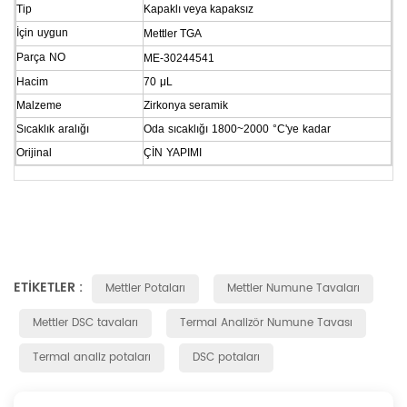
Tip
Kapaklı veya kapaksız
İçin
uygun
Mettler TGA
Parça
NO
ME-30244541
Hacim
70
μL
Malzeme
Zirkonya seramik
Sıcaklık
aralığı
Oda
sıcaklığı
1800~2000
°C'ye
kadar
Orijinal
ÇİN
YAPIMI
ETIKETLER :
Mettler Potaları
Mettler Numune Tavaları
Mettler DSC tavaları
Termal Analizör Numune Tavası
Termal analiz potaları
DSC potaları