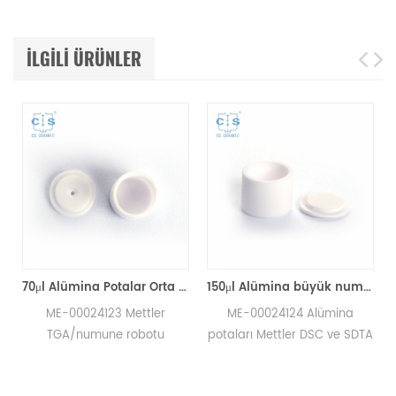
ILGILI ÜRÜNLER
lı 50μl Alümina pota D5.4 * 3.5mm
70μl Alümina Potalar Orta Kapaklı ME-00024123 Mettler Toledo TGA/Örnek Robot için
150μl Alümina büyük numune tava potaları, Mettler Toledo için kapaklı ME-00024124
ME-00024123 Mettler
ME-00024124 Alümina
a
TGA/numune robotu
potaları Mettler DSC ve SDTA
ı
ölçümleri için DSC Alümina
ölçümleri için termal analiz
.
potası numune kefeleri.
numune kapları . Mettler