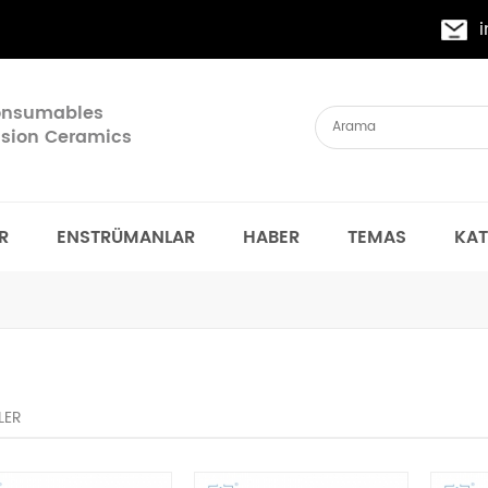
Consumables
cision Ceramics
R
ENSTRÜMANLAR
HABER
TEMAS
KA
LER