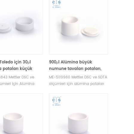
Toledo için 30μl
900μl Alümina büyük
 potaları küçük
numune tavaları potaları,
 ME-51140843
Mettler Toledo için ME-
843 Mettler DSC ve
ME-5119960 Mettler DSC ve SDTA
e tavaları)
51119960 kapaklı (Numune
ümleri için Alümina
ölçümleri için alümina potaları
tavaları)
 numune kapları. Mettler
numune kapları. Mettler Toledo
otaları ve numune
potaları ve numune tavaları
üreticisi. Termal analiz
üreticisi. dsc ölçümü için DSC
 için DSC analiz tavası.
numune test tepsileri.