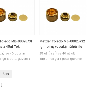
i numune tepsisi.
DSC analiz tavası .
oledo potaları ve
vaları üreticisi.
 Toledo ME-00026731
Mettler Toledo ME-00026732
msiz 40ul Tek
için pim/kapak/mühür ile
mlık yüksek basınçlı
40ul tek kullanımlık yüksek
zlı) ve 40 uL altın
25 uL (hızlı) ve 40 uL altın
basınç
ı çelik pota, güvenlik
kaplamalı çelik pota, güvenlik
aları alanında oldukça
araştırmaları alanında oldukça
duğunu kanıtlamıştır.
etkili olduğunu kanıtlamıştır.
Son
r