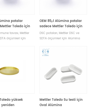
lümina potalar
OEM 85μl Alümina potalar
Mettler Toledo için
sadece Mettler Toledo için
k potalar (Numune
seramik potalar (Numune
mune tavası, Mettler
DSC potaları, Mettler DSC ve
ı)
tavaları)
DTA ölçümleri için
SDTA ölçümleri için Alümina
 potaları numune
potaları numune kapları. Üretici
 Mettler Toledo potaları
için dsc polimer Mettler Toledo
 tavaları üreticisi.
potaları ve numune kapları için
oledo termal analizi için
termal analiz sarf malzemeleri.
uarları.
 Toledo yüksek
Mettler Toledo Su testi için
ı yeniden
Oval Alümina