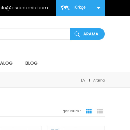
info@csceramic.com
Türkçe
TALOG
BLOG
EV
Arama
görünüm :
ızgara görünümü
liste görünüm