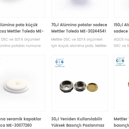
Alümina pota küçük
70μl Alümina potalar sadece
150μl A
sız Mettler Toledo ME-
Mettler Toledo ME-30244541
sadece 
843 için kapaksız
için seramik potalar
serami
r DSC ve SDTA ölçümleri
Mettler DSC ve SDTA ölçümleri
Al2O3 nu
(Numune tavaları)
tavalar
lümina potaları numune
için küçük alümina pota. Mettler
DSC ve S
ı. Mettler Toledo potaları
Toledo potaları ve numune
Alümina
une tavaları üreticisi. Dsc
tavaları üreticisi. Termal analiz
tavaları.
si için termal analiz pota
için Al2O3 numune tavası ve
ve numune
alzemeleri.
DSC analiz tavası .
mettler t
dsc akses
na seramik kapaklar
30μl Yeniden Kullanılabilir
Mettler
zca ME-30077260
Yüksek Basınçlı Paslanmaz
basınçl