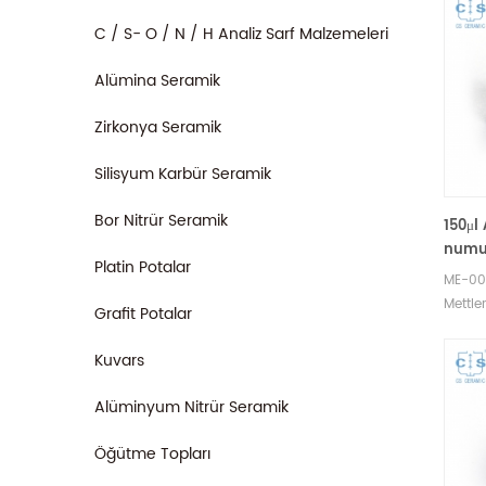
C / S- O / N / H Analiz Sarf Malzemeleri
Alümina Seramik
Zirkonya Seramik
Silisyum Karbür Seramik
Bor Nitrür Seramik
150μl
numun
Platin Potalar
Mettl
ME-00
ME-0
Mettle
Grafit Potalar
için t
kaplar
Kuvars
ve num
Termal
Alüminyum Nitrür Seramik
pota 
tepsisi
Öğütme Topları