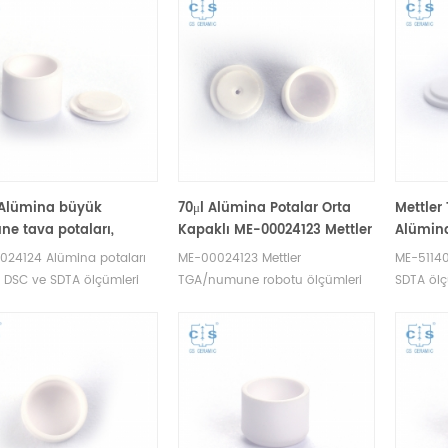
 Alümina büyük
70μl Alümina Potalar Orta
Mettler 
e tava potaları,
Kapaklı ME-00024123 Mettler
Alümina
er Toledo için kapaklı
Toledo TGA/Örnek Robot için
kapaklı
024124 Alümina potaları
ME-00024123 Mettler
ME-51140
0024124
(Numun
r DSC ve SDTA ölçümleri
TGA/numune robotu ölçümleri
SDTA ölç
ermal analiz numune
için DSC Alümina potası
potaları
ı . Mettler Toledo potaları
numune kefeleri. Mettler Toledo
Toledo p
une tavaları üreticisi.
potaları, numune kapları ve dsc
tavaları 
 test için termal analiz
sarf malzemeleri üreticisi .
Analizörü
sarf malzemesi numune
.