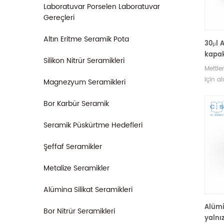
Laboratuvar Porselen Laboratuvar
Gereçleri
Altın Eritme Seramik Pota
30μl 
kapak
Silikon Nitrür Seramikleri
51140
Mettle
için a
Magnezyum Seramikleri
kaplar
ve num
Bor Karbür Seramik
makine
sarf m
Seramik Püskürtme Hedefleri
Şeffaf Seramikler
Metalize Seramikler
Alümina Silikat Seramikleri
Alümi
Bor Nitrür Seramikleri
yalnı