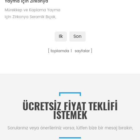
Yayma için Zirkonya
Seramik Kazıyıcı
Mürekkep ve Kaplama Yayma
için Zirkonya Seramik Bıçak,
ham madde olarak zirkonya ve
stabilizatörler kullanılarak
Ilk
Son
titizlikle üretilmiştir ve
dayanıklılığı sağlamak için
toplamda
1
sayfalar
hassas bir kalıplama ve
sinterleme işleminden geçirilir.
ÜCRETSIZ FIYAT TEKLIFI
ISTEMEK
Sorularınız veya önerileriniz varsa, lütfen bize bir mesaj bırakın,