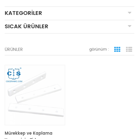
KATEGORILER
SICAK ÜRÜNLER
ÜRÜNLER
görünüm :
ızgara 
li
Mürekkep ve Kaplama