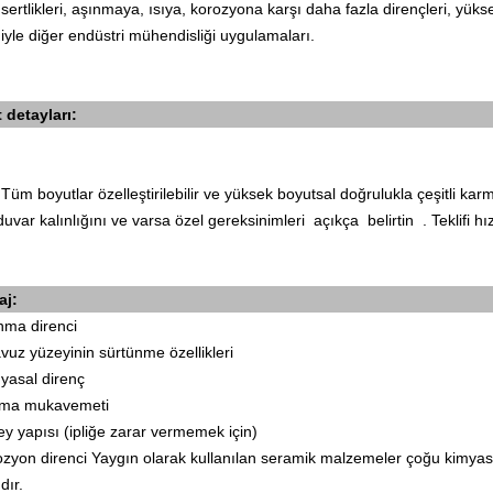
ı sertlikleri, aşınmaya, ısıya, korozyona karşı daha fazla dirençleri, yük
yle diğer endüstri mühendisliği uygulamaları.
 detayları:
üm boyutlar özelleştirilebilir ve yüksek boyutsal doğrulukla çeşitli karma
duvar kalınlığını ve varsa özel gereksinimleri
açıkça
belirtin .
Teklifi h
aj:
nma direnci
avuz yüzeyinin sürtünme özellikleri
yasal direnç
ılma mukavemeti
y yapısı (ipliğe zarar vermemek için)
zyon direnci Yaygın olarak kullanılan seramik malzemeler çoğu kimyasa
dır.