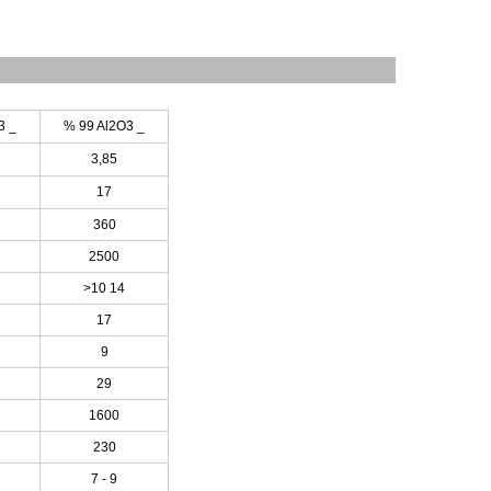
O3
_
%
99
Al2O3
_
3,85
17
360
2500
>10
14
17
9
29
1600
230
7 - 9