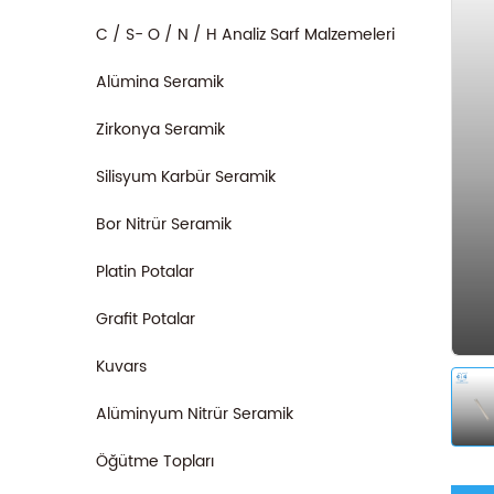
C / S- O / N / H Analiz Sarf Malzemeleri
Alümina Seramik
Zirkonya Seramik
Silisyum Karbür Seramik
Bor Nitrür Seramik
Platin Potalar
Grafit Potalar
Kuvars
Alüminyum Nitrür Seramik
Öğütme Topları