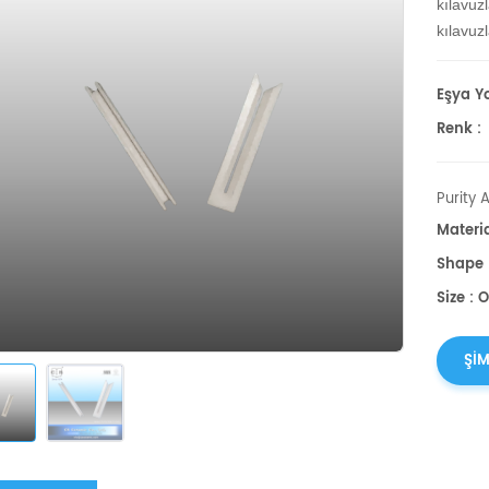
kılavuz
kılavuz
Eşya Yo
Renk :
Purity 
Materi
Shape 
Size : 
ŞIM