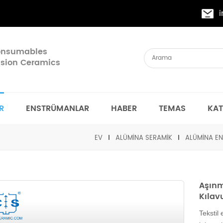
Consumables
cision Ceramics
R
ENSTRÜMANLAR
HABER
TEMAS
KA
EV
ALÜMINA SERAMIK
ALÜMINA EN
Aşınm
Kılav
Tekstil 