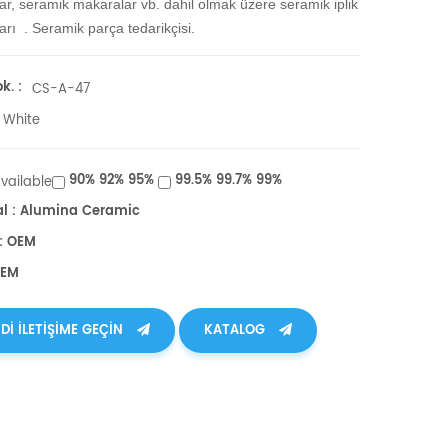
lar, seramik makaralar vb.
dahil olmak üzere seramik iplik
ları .
Seramik parça tedarikçisi.
k. :
CS-A-47
White
90% 92% 95%
99.5% 99.7% 99%
Available
al : Alumina Ceramic
: OEM
OEM
DI ILETIŞIME GEÇIN
KATALOG