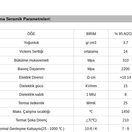
na Seramik Parametreleri:
ÖĞE
BİRİM
%
95
Al2
Yoğunluk
g/
cm3
3.7
Vickers Sertliği
ortalama
14
Bükülme mukavemeti
Mpa
310
Basınç Dayanımı
Mpa
2200
Elektrik Direnci
Ω·cm
>10
14
Dielektrik gücü
KV/mm
15
Dielektrik sabiti
1 Mhz
8
Termal iletkenlik
W/mK
25
Maks. Çalışma sıcaklığı
℃
1450
Termal Şoka Direnç
△T(℃)
210
ermal Genleşme Katsayısı(25 - 1000
℃
)
10-6
/
K
7 - 9