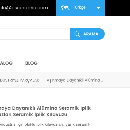
info@csceramic.com
Türkçe
TALOG
BLOG
DÜSTRIYEL PARÇALAR
Aşınmaya Dayanıklı Alümina Seramik İplik Kılavuzları Seramik İplik Kılavuzu
aya Dayanıklı Alümina Seramik İplik
uzları Seramik İplik Kılavuzu
endüstrisi için oluklu iplik kılavuzları, yarık seramik