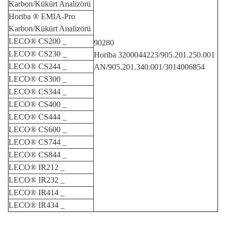
Karbon/Kükürt Analizörü
Horiba
®
EMIA-Pro
Karbon/Kükürt Analizörü
LECO®
CS200
_
90280
LECO®
CS230
_
Horiba 3200044223/905.201.250.001
LECO®
CS244
_
AN/905.201.340.001/3014006854
LECO®
CS300
_
LECO®
CS344
_
LECO®
CS400
_
LECO®
CS444
_
LECO®
CS600
_
LECO®
CS744
_
LECO®
CS844
_
LECO®
IR212
_
LECO®
IR232
_
LECO®
IR414
_
LECO®
IR434
_