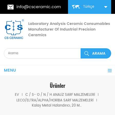
info@csceramic.com
Türkçe
Laboratory Analysis Ceramic Consumables
Manufacturer Of Industrial Precision
Ceramics
MENU
Ürünler
EV
C / S- O / N / H ANALIZ SARF MALZEMELERI
LECO/ELTRA/ALPHA/HORIBA SARF MALZEMELERI
Kalay Metal Hızlandırıcı, 20 Mesh 501-076 Eltra 90280 Horiba® 3200044223/905.201.250.001 AN/905.201.340.001/3014006854