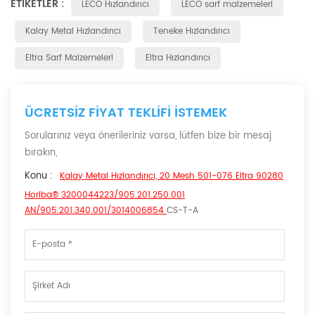
ETIKETLER :
LECO Hızlandırıcı
LECO sarf malzemeleri
Kalay Metal Hızlandırıcı
Teneke Hızlandırıcı
Eltra Sarf Malzemeleri
Eltra Hızlandırıcı
ÜCRETSIZ FIYAT TEKLIFI ISTEMEK
Sorularınız veya önerileriniz varsa, lütfen bize bir mesaj
bırakın,
Konu :
Kalay Metal Hızlandırıcı, 20 Mesh 501-076 Eltra 90280
Horiba® 3200044223/905.201.250.001
AN/905.201.340.001/3014006854
CS-T-A