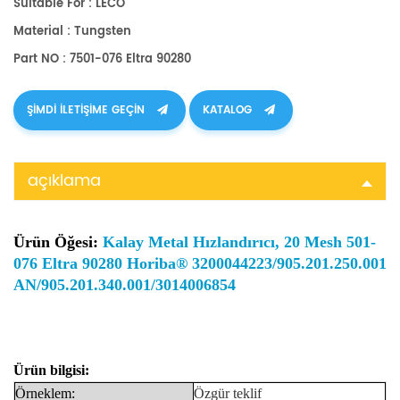
Suitable For : LECO
Material : Tungsten
Part NO : 7501-076 Eltra 90280
ŞIMDI ILETIŞIME GEÇIN
KATALOG
açıklama
Ürün Öğesi:
Kalay Metal Hızlandırıcı, 20 Mesh 501-
076 Eltra 90280 Horiba® 3200044223/905.201.250.001
AN/905.201.340.001/3014006854
Ürün bilgisi:
Örneklem:
Özgür
teklif