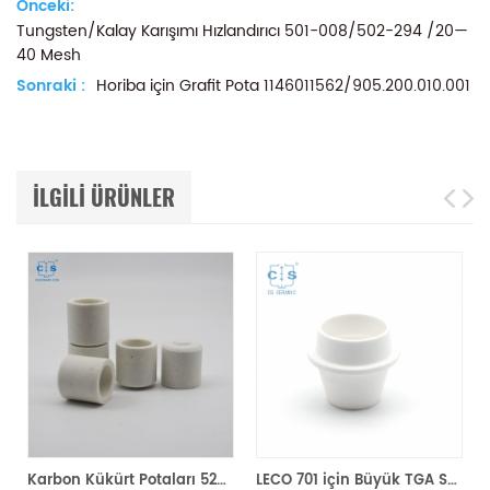
Önceki:
Tungsten/Kalay Karışımı Hızlandırıcı 501-008/502-294 /20—
40 Mesh
Sonraki :
Horiba için Grafit Pota 1146011562/905.200.010.001
ILGILI ÜRÜNLER
000200
Karbon Kükürt Potaları 528-018 Eltra 90150 Horiba 905.200.380.001 Karbon/Kükürt Analiz Cihazı için Seramik Pota
LECO 701 için Büyük TGA Seramik Pota 529-047 621-331 20CC ALPHA AR9047