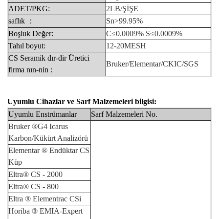
ADET/PKG:
2LB/ŞİŞE
saflık
：
Sn>99.95%
Boşluk
Değer:
C≤0.0009%
S≤0.0009%
Tahıl
boyut:
12-20MESH
CS
Seramik
dır-dir
Üretici
Bruker/Elementar/CKIC/SGS
firma
nın-nin
:
Uyumlu Cihazlar
ve
Sarf Malzemeleri bilgisi:
Uyumlu Enstrümanlar
Sarf Malzemeleri No.
Bruker
®
​​G4 Icarus
Karbon/Kükürt Analizörü
Elementar
®
Endüktar CS
Küp
Eltra® CS
-
2000
Eltra® CS
-
800
Eltra
®
Elementrac CSi
Horiba
®
EMIA-Expert