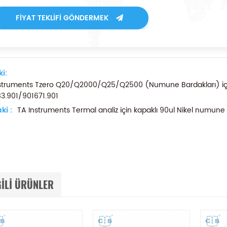
FIYAT TEKLIFI GÖNDERMEK
i:
struments Tzero Q20/Q2000/Q25/Q2500 (Numune Bardakları) iç
3.901/901671.901
ki :
TA Instruments Termal analiz için kapaklı 90ul Nikel numun
GILI ÜRÜNLER