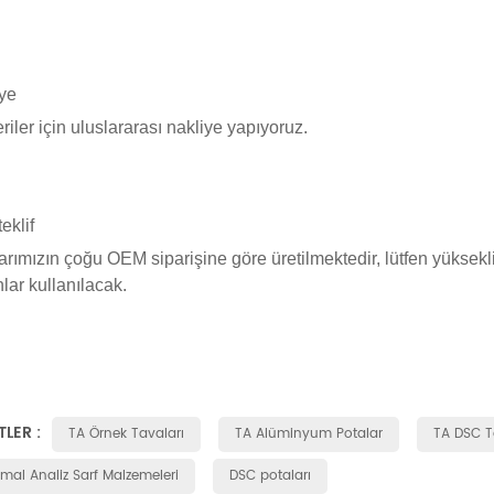
ye
riler için uluslararası nakliye yapıyoruz.
eklif
arımızın çoğu OEM siparişine göre üretilmektedir, lütfen yüksekliği
nlar kullanılacak.
TLER :
TA Örnek Tavaları
TA Alüminyum Potalar
TA DSC T
mal Analiz Sarf Malzemeleri
DSC potaları