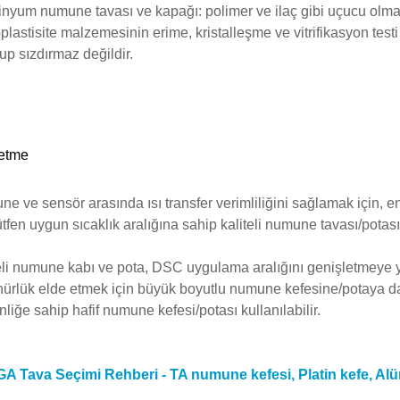
nyum numune tavası ve kapağı: polimer ve ilaç gibi uçucu olmay
plastisite malzemesinin erime, kristalleşme ve vitrifikasyon test
lup sızdırmaz değildir.
 etme
e ve sensör arasında ısı transfer verimliliğini sağlamak için,
lütfen uygun sıcaklık aralığına sahip kaliteli numune tavası/potası
eli numune kabı ve pota, DSC uygulama aralığını genişletmeye ya
ürlük elde etmek için büyük boyutlu numune kefesine/potaya d
enliğe sahip hafif numune kefesi/potası kullanılabilir.
GA Tava Seçimi Rehberi - TA numune kefesi, Platin kefe, A