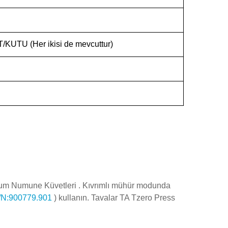
ET/KUTU
(Her ikisi de
mevcuttur)
inyum Numune Küvetleri . Kıvrımlı mühür modunda
/N:900779.901
) kullanın.
Tavalar TA Tzero Press