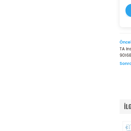
Öncek
TA In
90168
Sonra
IL