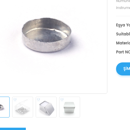
Numune
Instrume
Eşya Yo
Suitabl
Materi
Part NO
ŞIM