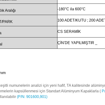
-180°C
ila
600°C
lık
Aralığı
100 ADET/KUTU
; 200 AD
T/PARK
CS
SERAMİK
a
ÇİN'DE
YAPILMIŞTIR
_
al
anım
eşitli numunelerin analizi için yeni hafif, TA kalitesinde alüm
melerin kapsüllenmesi için
Standart Alüminyum Kapaklarla
(
P
llanılabilir
(P/N: 901600,901)