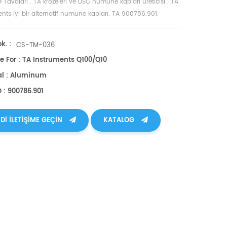
 Tavaları
.
TA krozeleri ve DSC numune kapları
üreticisi
. TA
nts iyi bir alternatif numune kapları. TA 900786.901.
k. :
CS-TM-036
e For : TA Instruments Q100/Q10
al : Aluminum
 : 900786.901
DI ILETIŞIME GEÇIN
KATALOG