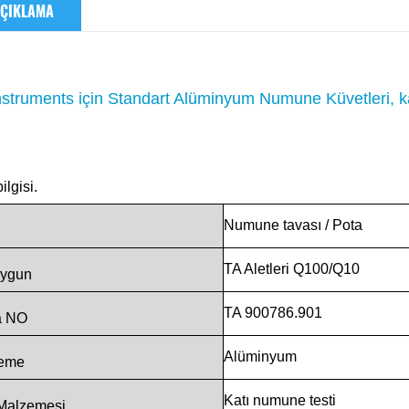
ÇIKLAMA
nstruments için Standart Alüminyum Numune Küvetleri, 
ilgisi.
Numune tavası
/
Pota
TA
Aletleri
Q100/Q10
ygun
TA
900786.901
a
NO
Alüminyum
eme
Katı
numune
testi
Malzemesi