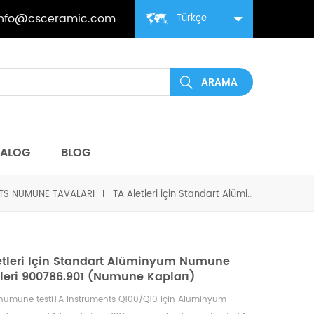
info@csceramic.com
Türkçe
TALOG
BLOG
TS NUMUNE TAVALARI
TA Aletleri için Standart Alüminyum Numune Küvetleri 900786.901 (Numune Kapları)
etleri Için Standart Alüminyum Numune
leri 900786.901 (Numune Kapları)
 numune testi
TA Instruments Q100/Q10
için Alüminyum