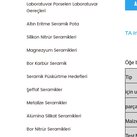
Laboratuvar Porselen Laboratuvar
A
Gereçleri
Altın Eritme Seramik Pota
TA I
Silikon Nitrür Seramikleri
Magnezyum Seramikleri
Bor Karbür Seramik
Öğe b
Seramik Püskürtme Hedefleri
Tip
Şeffaf Seramikler
için
u
Metalize Seramikler
parç
Alümina Silikat Seramikleri
Malz
Bor Nitrür Seramikleri
Test