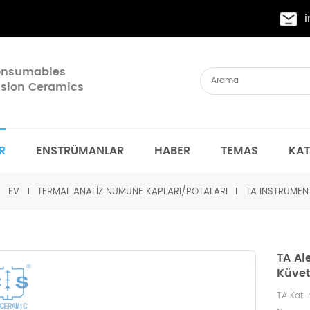
Consumables
cision Ceramics
R
ENSTRÜMANLAR
HABER
TEMAS
KA
EV
TERMAL ANALIZ NUMUNE KAPLARI/POTALARI
TA INSTRUMEN
TA Al
Küvet
TA Katı