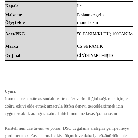
Kapak
İle
Malzeme
Paslanmaz çelik
Öğeyi ekle
resme bakın
Adet/PKG
50 TAKIM/KUTU;
100TAKIM/K
Marka
CS
SERAMİK
'DE YAPILMIŞTIR
Orijinal
ÇİN
Uyarı:
Numune ve sensör arasındaki ısı transfer verimliliğini sağlamak için, en
doğru etkiyi elde etmek amacıyla lütfen deneyi gerçekleştirmek için
uygun sıcaklık aralığına sahip kaliteli numune tavası/potası seçin.
Kaliteli numune tavası ve potası, DSC uygulama aralığını genişletmeye
yardımcı olur. Zayıf termal etkiyi ölçmek ve daha iyi çözünürlük elde