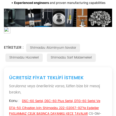
ETIKETLER :
Shimadzu Alüminyum tavalar
Shimadzu Hücreleri
Shimadzu Sarf Malzemeleri
ÜCRETSIZ FIYAT TEKLIFI ISTEMEK
Sorularınız veya önerileriniz varsa, lütfen bize bir mesaj
bırakın,
Konu :
DSC-60 Serisi, DSC-60 Plus Serisi, DTG-60 Serisi Ve
DTA-50 Cihazları Için Shimadzu 222-02067-92'ye Eşdeğer
PASLANMAZ ÇELİK BASINCA DAYANIKLI KEÇE TAVALAR
CS-DM-