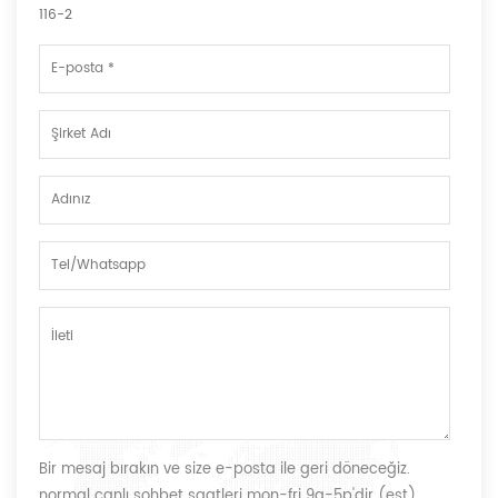
116-2
Bir mesaj bırakın ve size e-posta ile geri döneceğiz.
normal canlı sohbet saatleri mon-fri 9a-5p'dir (est)