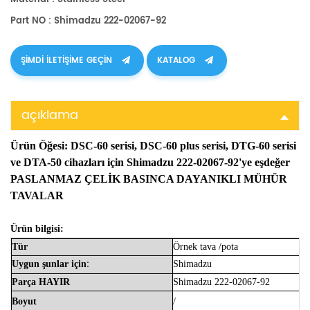
Part NO : Shimadzu 222-02067-92
ŞIMDI ILETIŞIME GEÇIN
KATALOG
açıklama
Ürün Öğesi:
DSC-60 serisi, DSC-60 plus serisi, DTG-60 serisi
ve DTA-50 cihazları için Shimadzu 222-02067-92'ye eşdeğer
PASLANMAZ ÇELİK BASINCA DAYANIKLI MÜHÜR
TAVALAR
Ürün bilgisi:
Tür
Örnek
tava
/pota
:
Uygun
şunlar için
Shimadzu
Parça
HAYIR
Shimadzu 222-02067-92
Boyut
/