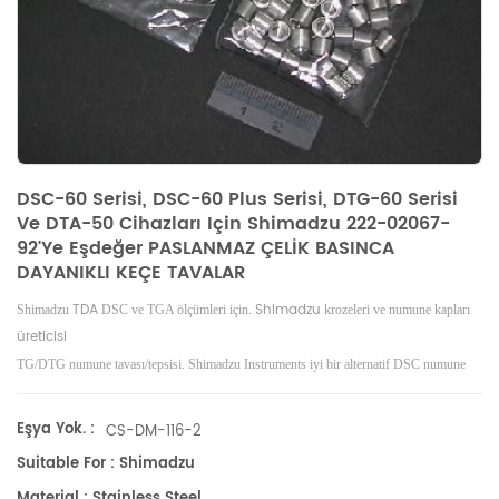
DSC-60 Serisi, DSC-60 Plus Serisi, DTG-60 Serisi
Ve DTA-50 Cihazları Için Shimadzu 222-02067-
92'ye Eşdeğer PASLANMAZ ÇELİK BASINCA
DAYANIKLI KEÇE TAVALAR
TDA
Shimadzu
Shimadzu
DSC ve TGA ölçümleri için.
krozeleri ve numune kapları
üreticisi
TG/DTG numune tavası/tepsisi. Shimadzu Instruments iyi bir alternatif DSC numune
tavalarıdır.
Eşya Yok. :
CS-DM-116-2
Suitable For : Shimadzu
Material : Stainless Steel