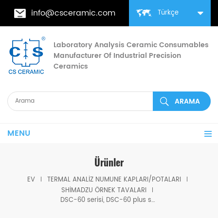
info@csceramic.com
Türkçe
Laboratory Analysis Ceramic Consumables
Manufacturer Of Industrial Precision
Ceramics
MENU
Ürünler
EV
TERMAL ANALIZ NUMUNE KAPLARI/POTALARI
SHIMADZU ÖRNEK TAVALARI
DSC-60 serisi, DSC-60 plus serisi, DTG-60 serisi ve DTA-50 cihazları için Shimadzu 222-02067-92'ye eşdeğer PASLANMAZ ÇELİK BASINCA DAYANIKLI KEÇE TAVALAR