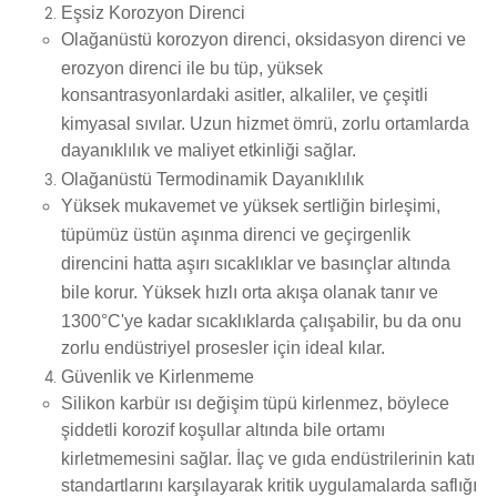
Eşsiz Korozyon Direnci
Olağanüstü korozyon direnci
,
oksidasyon direnci
ve
erozyon direnci
ile bu tüp,
yüksek
konsantrasyonlardaki asitler, alkaliler, ve çeşitli
kimyasal sıvılar
. Uzun hizmet ömrü, zorlu ortamlarda
dayanıklılık ve maliyet etkinliği sağlar.
Olağanüstü Termodinamik Dayanıklılık
Yüksek mukavemet
ve
yüksek sertliğin birleşimi
,
tüpümüz
üstün aşınma direnci
ve
geçirgenlik
direncini
hatta
aşırı sıcaklıklar ve basınçlar
altında
bile korur.
Yüksek hızlı orta akışa
olanak tanır ve
1300°C
'ye kadar sıcaklıklarda çalışabilir, bu da onu
zorlu endüstriyel prosesler için ideal kılar.
Güvenlik ve Kirlenmeme
Silikon karbür ısı değişim tüpü
kirlenmez
, böylece
şiddetli korozif koşullar altında bile ortamı
kirletmemesini sağlar.
İlaç
ve
gıda endüstrilerinin
katı
standartlarını karşılayarak kritik uygulamalarda saflığı