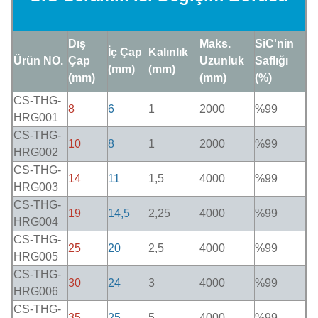
Dış
Maks.
SiC'nin
İç Çap
Kalınlık
Ürün NO.
Çap
Uzunluk
Saflığı
(mm)
(mm)
(mm)
(mm)
(%)
CS-THG-
8
6
1
2000
%99
HRG001
CS-THG-
10
8
1
2000
%99
HRG002
CS-THG-
14
11
1,5
4000
%99
HRG003
CS-THG-
19
14,5
2,25
4000
%99
HRG004
CS-THG-
25
20
2,5
4000
%99
HRG005
CS-THG-
30
24
3
4000
%99
HRG006
CS-THG-
35
25
5
4000
%99