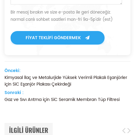
Bir mesaj bırakın ve size e-posta ile geri döneceğiz.
normal canlı sohbet saatleri mon-fri 9a-5p'dir (est)
FIYAT TEKLIFI GÖNDERMEK
Önceki:
Kimyasal İlaç ve Metalurjide Yüksek Verimli Plakalı Eşanjörler
için SiC Eşanjör Plakası Çekirdeği
Sonraki :
Gaz ve Sıvı Arıtma için SiC Seramik Membran Tüp Filtresi
ILGILI ÜRÜNLER