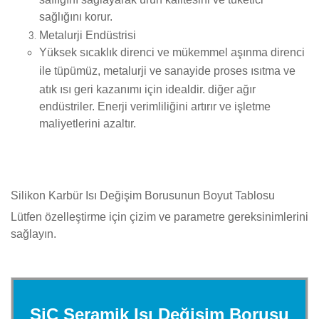
saflığını sağlayarak ürün kalitesini ve tüketici
sağlığını korur.
Metalurji Endüstrisi
Yüksek sıcaklık direnci
ve
mükemmel aşınma direnci
ile tüpümüz, metalurji ve sanayide
proses ısıtma
ve
atık ısı geri kazanımı
için idealdir. diğer ağır
endüstriler. Enerji verimliliğini artırır ve işletme
maliyetlerini azaltır.
Silikon Karbür Isı Değişim Borusunun Boyut Tablosu
Lütfen özelleştirme için çizim ve parametre gereksinimlerini
sağlayın.
SiC Seramik Isı Değişim Borusu