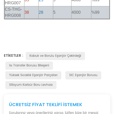
HRG007
CS-THG-
38
28
5
4000
%99
HRG008
ETIKETLER :
Kabuk ve Borulu Eşanjör Çekirdeği
Isı Transfer Borusu Bileşeni
Yüksek Sıcaklık Eşanjör Parçaları
SiC Eşanjör Borusu
Silisyum Karbür Boru Levhası
ÜCRETSIZ FIYAT TEKLIFI ISTEMEK
Sorularınız veya önerileriniz varsa, lütfen bize bir mesaj