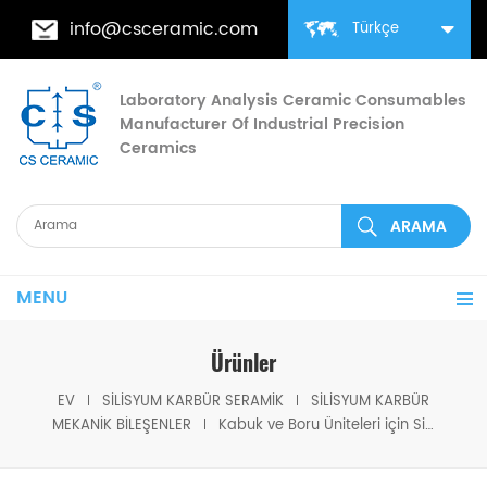
info@csceramic.com
Türkçe
Laboratory Analysis Ceramic Consumables
Manufacturer Of Industrial Precision
Ceramics
MENU
Ürünler
EV
SILISYUM KARBÜR SERAMIK
SILISYUM KARBÜR
MEKANIK BILEŞENLER
Kabuk ve Boru Üniteleri için SiC Eşanjör Borusu ve Boru Sac Çekirdeği