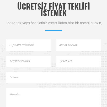
ÜCRETSIZ FIYAT TEKLIFI
tamame
için 
ISTEMEK
Sorularınız veya önerileriniz varsa, lütfen bize bir mesaj bırakın,