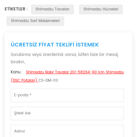
ETIKETLER :
Shimadzu Tavaları
Shimadzu Hücreleri
Shimadzu Sarf Malzemeleri
ÜCRETSIZ FIYAT TEKLIFI ISTEMEK
Sorularınız veya önerileriniz varsa, lütfen bize bir mesaj
bırakın,
Konu :
Shimadzu Bakır Tavalar 201-58294-90 Için Shimadzu
(DSC Potaları)
CS-DM-113