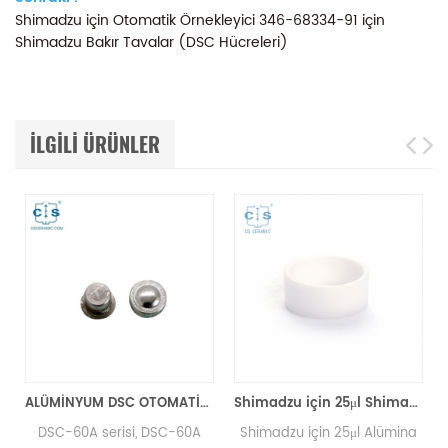
Shimadzu için Otomatik Örnekleyici 346-68334-91 için
Shimadzu Bakır Tavalar (DSC Hücreleri)
ILGILI ÜRÜNLER
ALÜMİNYUM DSC OTOMATİK Numune Alma Cihazı Mühür Tavaları Shimadzu 346-68518-91'e eşdeğer
Shimadzu için 25μl Shimadzu Alümina Hücreleri D6 * 1.5mm (DSC Örnek Tavaları)
DSC-60A serisi, DSC-60A
Shimadzu için 25μl Alümina