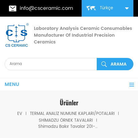
info@csceramic.com
Türkçe
Laboratory Analysis Ceramic Consumables
Manufacturer Of Industrial Precision
Ceramics
MENU
Ürünler
EV
TERMAL ANALIZ NUMUNE KAPLARI/POTALARI
SHIMADZU ÖRNEK TAVALARI
Shimadzu Bakır Tavalar 201-58294-90 için Shimadzu (DSC Potaları)