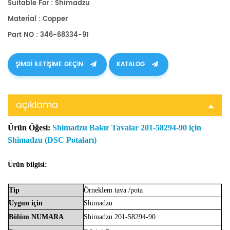
Suitable For : Shimadzu
Material : Copper
Part NO : 346-68334-91
ŞIMDI ILETIŞIME GEÇIN
KATALOG
açıklama
Ürün Öğesi:
Shimadzu Bakır Tavalar 201-58294-90 için
Shimadzu (DSC Potaları)
Ürün bilgisi:
Tip
Örneklem
tava
/pota
Uygun
için
Shimadzu
Bölüm
NUMARA
Shimadzu
201-58294-90