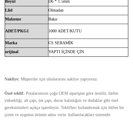
Boyut
D6 * 1.5mm
Llid
Olmadan
Malzeme
Bakır
ADET/PKG1
1000 ADET/KUTU
Marka
CS
SERAMİK
orijinal
YAPTI
İÇİNDE
ÇİN
Nakliye:
Müşteriler için uluslararası nakliye yapıyoruz.
Özel teklif:
Potalarımızın çoğu OEM siparişine göre üretilir, lütfen
yüksekliği, alt çapı, üst çapı, duvar kalınlığını ve dudaklar gibi özel
gereksinimleri açıkça işaretleyin. Teklifleri hızlandırmak için lütfen bir
çizim ve uygunsa ürünün adını verin. kullanılacakları sistemdir.