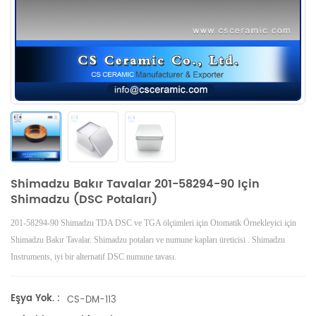
Shimadzu Bakır Tavalar 201-58294-90 Için
Shimadzu (DSC Potaları)
201-58294-90 Shimadzu
TDA
DSC ve TGA ölçümleri için Otomatik Örnekleyici için
Shimadzu Bakır Tavalar.
Shimadzu
potaları ve numune kapları
üreticisi .
Shimadzu
Instruments, iyi bir alternatif DSC numune tavası.
Eşya Yok. :
CS-DM-113