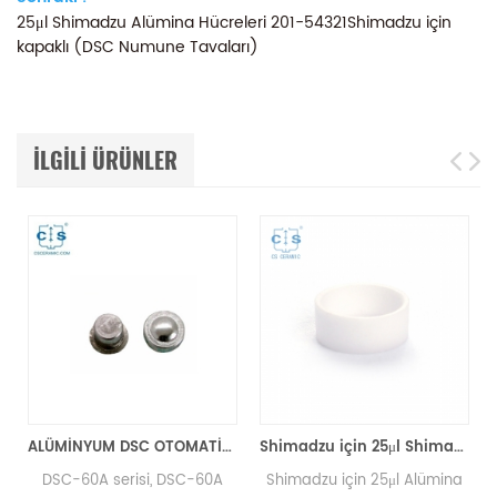
25μl Shimadzu Alümina Hücreleri 201-54321Shimadzu için
kapaklı (DSC Numune Tavaları)
ILGILI ÜRÜNLER
ALÜMİNYUM DSC OTOMATİK Numune Alma Cihazı Mühür Tavaları Shimadzu 346-68518-91'e eşdeğer
Shimadzu için 25μl Shimadzu Alümina Hücreleri D6 * 1.5mm (DSC Örnek Tavaları)
DSC-60A serisi, DSC-60A
Shimadzu için 25μl Alümina