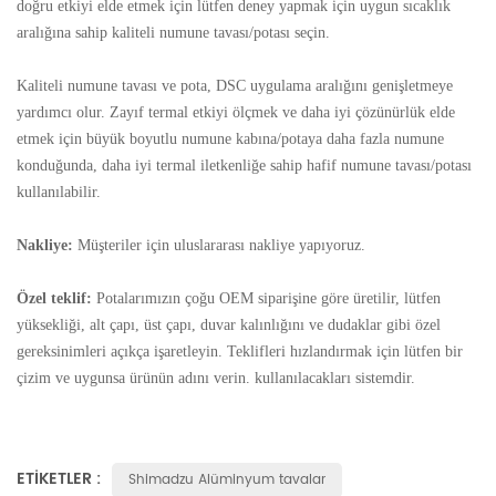
doğru etkiyi elde etmek için lütfen deney yapmak için uygun sıcaklık
aralığına sahip kaliteli numune tavası/potası seçin.
Kaliteli numune tavası ve pota, DSC uygulama aralığını genişletmeye
yardımcı olur. Zayıf termal etkiyi ölçmek ve daha iyi çözünürlük elde
etmek için büyük boyutlu numune kabına/potaya daha fazla numune
konduğunda, daha iyi termal iletkenliğe sahip hafif numune tavası/potası
kullanılabilir.
Nakliye:
Müşteriler için uluslararası nakliye yapıyoruz.
Özel teklif:
Potalarımızın çoğu OEM siparişine göre üretilir, lütfen
yüksekliği, alt çapı, üst çapı, duvar kalınlığını ve dudaklar gibi özel
gereksinimleri açıkça işaretleyin. Teklifleri hızlandırmak için lütfen bir
çizim ve uygunsa ürünün adını verin. kullanılacakları sistemdir.
ETIKETLER :
Shimadzu Alüminyum tavalar