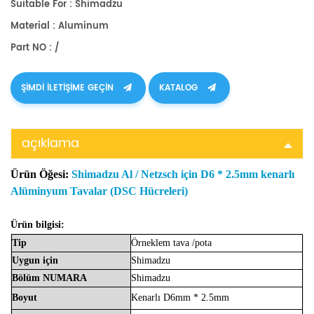
Suitable For : Shimadzu
Material : Aluminum
Part NO : /
ŞIMDI ILETIŞIME GEÇIN
KATALOG
açıklama
Ürün Öğesi:
Shimadzu Al / Netzsch için D6 * 2.5mm kenarlı
Alüminyum Tavalar (DSC Hücreleri)
Ürün bilgisi:
Tip
Örneklem
tava
/pota
Uygun
için
Shimadzu
Bölüm
NUMARA
Shimadzu
Boyut
Kenarlı D6mm * 2.5mm