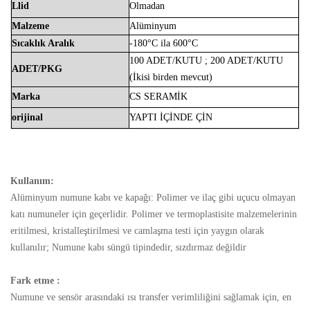
Llid
Olmadan
Malzeme
Alüminyum
Sıcaklık
Aralık
-180°C ila 600°C
100 ADET/KUTU
;
200 ADET/KUTU
ADET/PKG
(İkisi birden
mevcut)
Marka
CS
SERAMİK
orijinal
YAPTI
İÇİNDE
ÇİN
Kullanım:
Alüminyum numune kabı ve kapağı: Polimer ve ilaç gibi uçucu olmayan
katı numuneler için geçerlidir. Polimer ve termoplastisite malzemelerinin
eritilmesi, kristalleştirilmesi ve camlaşma testi için yaygın olarak
kullanılır; Numune kabı süngü tipindedir, sızdırmaz değildir
Fark etme :
Numune ve sensör arasındaki ısı transfer verimliliğini sağlamak için, en