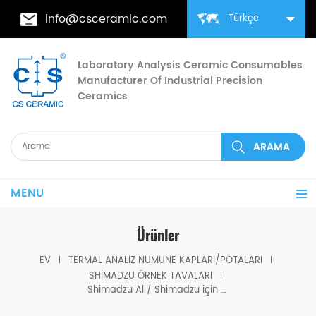
info@csceramic.com
Türkçe
Laboratory Analysis Ceramic Consumables
Manufacturer Of Industrial Precision
Ceramics
MENU
Ürünler
EV
TERMAL ANALIZ NUMUNE KAPLARI/POTALARI
SHIMADZU ÖRNEK TAVALARI
Shimadzu Al / Shimadzu için D6 * 2.5mm kenarlı Alüminyum Tavalar (DSC Hücreleri)