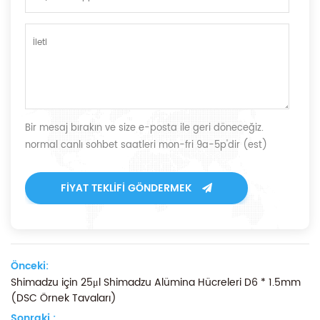
Bir mesaj bırakın ve size e-posta ile geri döneceğiz.
normal canlı sohbet saatleri mon-fri 9a-5p'dir (est)
FIYAT TEKLIFI GÖNDERMEK
Önceki:
Shimadzu için 25μl Shimadzu Alümina Hücreleri D6 * 1.5mm
(DSC Örnek Tavaları)
Sonraki :