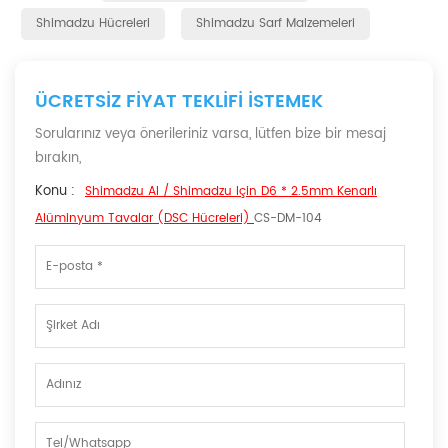
Shimadzu Hücreleri
Shimadzu Sarf Malzemeleri
ÜCRETSIZ FIYAT TEKLIFI ISTEMEK
Sorularınız veya önerileriniz varsa, lütfen bize bir mesaj
bırakın,
Konu :
Shimadzu Al / Shimadzu Için D6 * 2.5mm Kenarlı
Alüminyum Tavalar (DSC Hücreleri)
CS-DM-104