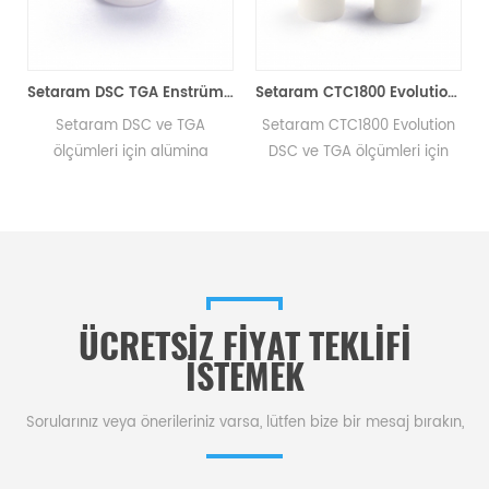
Setaram DSC TGA Enstrümanı için 30μl/50μl/95μl/100μl Alümina potaları (Numune tavaları)
Setaram CTC1800 Evolution için Alümina Seramik potalar D5*10mm (Numune tavaları)
Setaram DSC ve TGA
Setaram CTC1800 Evolution
ölçümleri için alümina
DSC ve TGA ölçümleri için
potaları numune kapları.
D5*10MM Setaram 160ul
Setaram potaları ve numune
Alümina pota/hücre/fincan.
a
tavaları üreticisi . Termal
Setaram potaları ve numune
c
analiz dsc tga cihazı için
tavaları üreticisi . Termal
numune tavaları.
Analizörler tga termal analiz
için numune tavası.
ÜCRETSIZ FIYAT TEKLIFI
ISTEMEK
Sorularınız veya önerileriniz varsa, lütfen bize bir mesaj bırakın,