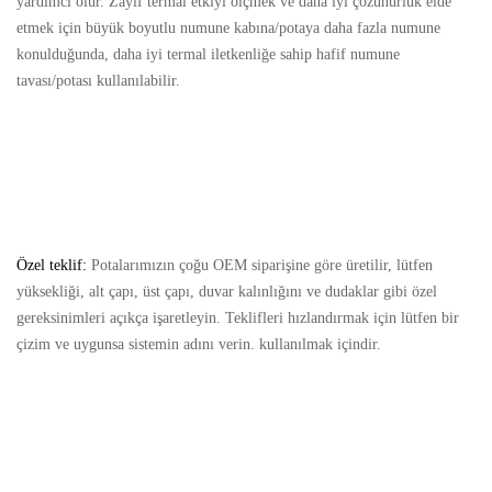
yardımcı olur. Zayıf termal etkiyi ölçmek ve daha iyi çözünürlük elde
etmek için büyük boyutlu numune kabına/potaya daha fazla numune
konulduğunda, daha iyi termal iletkenliğe sahip hafif numune
tavası/potası kullanılabilir.
Özel teklif:
Potalarımızın çoğu OEM siparişine göre üretilir, lütfen
yüksekliği, alt çapı, üst çapı, duvar kalınlığını ve dudaklar gibi özel
gereksinimleri açıkça işaretleyin. Teklifleri hızlandırmak için lütfen bir
çizim ve uygunsa sistemin adını verin. kullanılmak içindir.