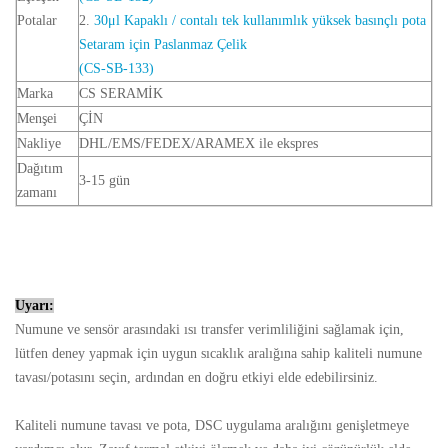
Potalar
2.
30μl Kapaklı / contalı tek kullanımlık yüksek basınçlı pota
Setaram için Paslanmaz Çelik
(CS-SB-133)
Marka
CS SERAMİK
Menşei
ÇİN
Nakliye
DHL/EMS/FEDEX/ARAMEX ile ekspres
Dağıtım
3-15 gün
zamanı
Uyarı:
Numune ve sensör arasındaki ısı transfer verimliliğini sağlamak için,
lütfen deney yapmak için uygun sıcaklık aralığına sahip kaliteli numune
tavası/potasını seçin, ardından en doğru etkiyi elde edebilirsiniz.
Kaliteli numune tavası ve pota, DSC uygulama aralığını genişletmeye