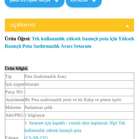
ŞIMDI ILETIŞIME GEÇIN
KATALOG
açıklama
Ürün Öğesi:
Tek kullanımlık yüksek basınçlı pota için Yüksek
Basınçlı Pota Sızdırmazlık Aracı Setaram
Ürün bilgisi.
Tip
Pota Sızdırmazlık Aracı
İçin uygun
Setaram
Parça NO.
/
Ayarlamak
Bir Pota sızdırmazlık presi ve bir Kalıp ve piston içerir.
Malzeme
Paslanmaz çelik
Adet/PKG
1 bilgisayar
1.
Setaram için kapaklı / contalı altın kaplamalı 30μl Tek
kullanımlık yüksek basınçlı pota
Eşleşen
(CS-SB-132)