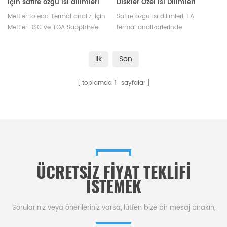
için safire özgü ısı dilimleri
Diskler Özel Isı Dilimleri
Mettler toledo Termal analizi için
Safire özgü ısı dilimleri, TA
Mettler DSC ve TGA Sapphire'e
termal analizörlerinde
özgü ısı dilimleri. Mettler Toledo
kullanılmak üzere tasarlanmıştır.
potaları ve numune kapları
Ilk
Son
üreticisi. Devamı TERMAL ANALİZ
SARF MALZEMELERİ, DSC krozeleri
toplamda
1
sayfalar
temin edilmektedir.
ÜCRETSIZ FIYAT TEKLIFI
ISTEMEK
Sorularınız veya önerileriniz varsa, lütfen bize bir mesaj bırakın,