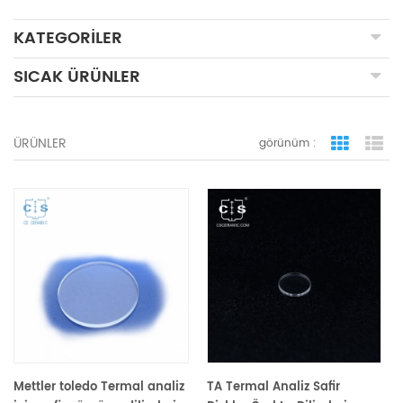
KATEGORILER
SICAK ÜRÜNLER
ÜRÜNLER
görünüm :
ızgara 
li
Mettler toledo Termal analiz
TA Termal Analiz Safir