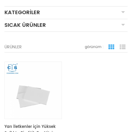
KATEGORILER
SICAK ÜRÜNLER
ÜRÜNLER
görünüm :
ızgara 
li
Yarı İletkenler için Yüksek