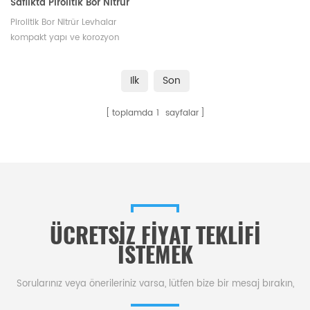
Saflıkta Pirolitik Bor Nitrür
(PBN) Düz Levhalar
Pirolitik Bor Nitrür Levhalar
kompakt yapı ve korozyon
direnci sunar, yüksek sıcaklıktaki
ekipmanlarda ve yarı iletken
Ilk
Son
endüstrilerinde yaygın olarak
kullanılır.
toplamda
1
sayfalar
ÜCRETSIZ FIYAT TEKLIFI
ISTEMEK
Sorularınız veya önerileriniz varsa, lütfen bize bir mesaj bırakın,