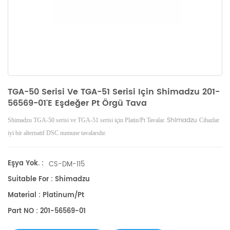
TGA-50 Serisi Ve TGA-51 Serisi Için Shimadzu 201-
56569-01'e Eşdeğer Pt Örgü Tava
Shimadzu
Shimadzu TGA-50 serisi ve TGA-51 serisi için Platin/Pt Tavalar.
Cihazlar
iyi bir alternatif DSC numune tavalarıdır.
Eşya Yok. :
CS-DM-115
Suitable For : Shimadzu
Material : Platinum/Pt
Part NO : 201-56569-01