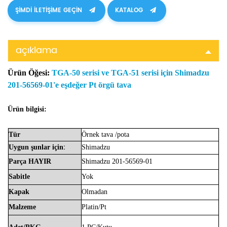
ŞIMDI ILETIŞIME GEÇIN
KATALOG
açıklama
Ürün Öğesi:
TGA-50 serisi ve TGA-51 serisi için Shimadzu
201-56569-01'e eşdeğer Pt örgü tava
Ürün bilgisi:
Tür
Örnek
tava
/pota
:
Uygun
şunlar için
Shimadzu
Parça
HAYIR
Shimadzu
201-56569-01
Sabitle
Yok
Kapak
Olmadan
Malzeme
Platin/Pt