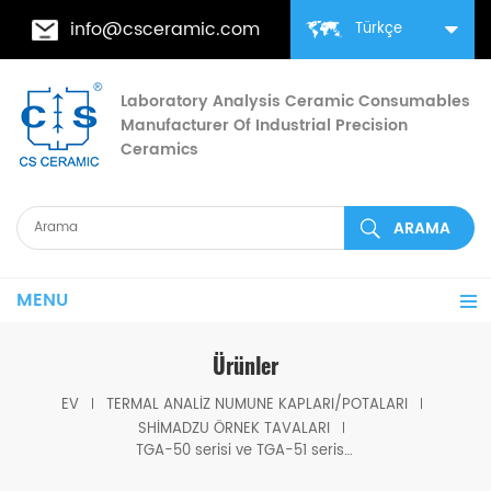
info@csceramic.com
Türkçe
Laboratory Analysis Ceramic Consumables
Manufacturer Of Industrial Precision
Ceramics
MENU
Ürünler
EV
TERMAL ANALIZ NUMUNE KAPLARI/POTALARI
SHIMADZU ÖRNEK TAVALARI
TGA-50 serisi ve TGA-51 serisi için Shimadzu 201-56569-01'e eşdeğer Pt örgü tava