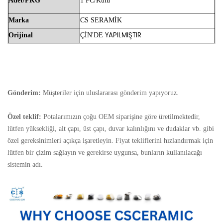
Adet/PKG
1 PC/Kutu
Marka
CS
SERAMİK
YAPILMIŞTIR
Orijinal
ÇİN'DE
Gönderim:
Müşteriler için uluslararası gönderim yapıyoruz.
Özel teklif:
Potalarımızın çoğu OEM siparişine göre üretilmektedir,
lütfen yüksekliği, alt çapı, üst çapı, duvar kalınlığını ve dudaklar vb. gibi
özel gereksinimleri açıkça işaretleyin. Fiyat tekliflerini hızlandırmak için
lütfen bir çizim sağlayın ve gerekirse uygunsa, bunların kullanılacağı
sistemin adı.