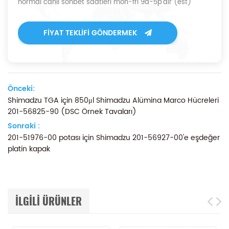
normal canlı sohbet saatleri mon-fri 9a-5p'dir (est)
FIYAT TEKLIFI GÖNDERMEK
Önceki:
Shimadzu TGA için 850μl Shimadzu Alümina Marco Hücreleri
201-56825-90 (DSC Örnek Tavaları)
Sonraki :
201-51976-00 potası için Shimadzu 201-56927-00'e eşdeğer
platin kapak
ILGILI ÜRÜNLER