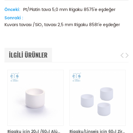
Önceki:
Pt/Platin tava 5,0 mm Rigaku 8575'e eşdeğer
Sonraki :
Kuvars tavası /SiO₂ tavası 2,5 mm Rigaku 8581'e eşdeğer
ILGILI ÜRÜNLER
sı 2,5 mm Rigaku 8581'e eşdeğer
Rigaku için 20μl /60μl Alümina potaları (DSC Numune Tavaları)
Rigaku/Linseis için 60μl Zirkonya potası (Termal analiz Numune tavaları)