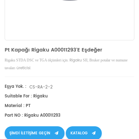
Pt Kapağı Rigaku A00011293'e Eşdeğer
Rigaku
Rigaku STDA DSC ve TGA ölçümleri için.
SII, Bruker
potalar ve numune
üreticisi.
tavaları
Eşya Yok. :
CS-RA-2-2
Suitable For : Rigaku
Material : PT
Part NO : Rigaku A00011293
ŞIMDI ILETIŞIME GEÇIN
KATALOG