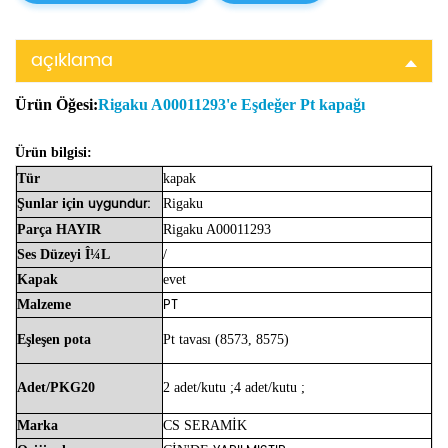
açıklama
Ürün Öğesi:
Rigaku A00011293'e Eşdeğer Pt kapağı
Ürün bilgisi:
Tür
kapak
uygundur:
Şunlar için
Rigaku
Parça
HAYIR
Rigaku A00011293
Ses Düzeyi
Î¼L
/
Kapak
evet
PT
Malzeme
Eşleşen pota
Pt tavası (8573, 8575)
Adet/PKG20
2 adet/kutu
;
4 adet/kutu
;
Marka
CS
SERAMİK