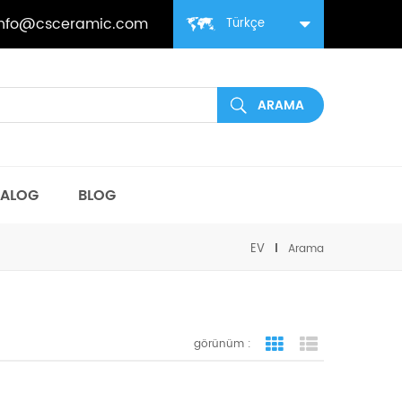
info@csceramic.com
Türkçe
TALOG
BLOG
EV
Arama
görünüm :
ızgara görünümü
liste görünüm