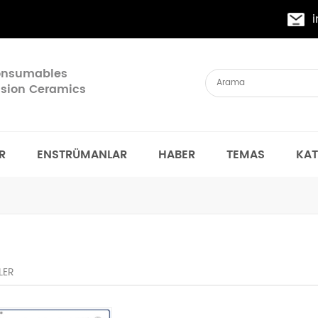
Consumables
cision Ceramics
R
ENSTRÜMANLAR
HABER
TEMAS
KA
LER