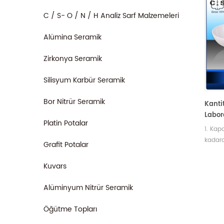
C / S- O / N / H Analiz Sarf Malzemeleri
Alümina Seramik
Zirkonya Seramik
Silisyum Karbür Seramik
Bor Nitrür Seramik
Kantit
Labor
Platin Potalar
Kabı 
1. Kap
kadard
Grafit Potalar
Emzikl
farklı 
Kuvars
karşıla
Alüminyum Nitrür Seramik
Öğütme Topları