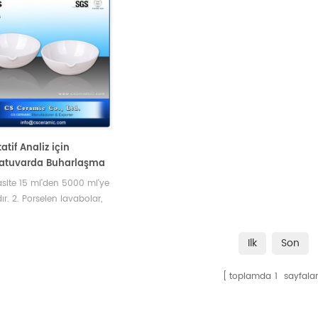
atif Analiz için
atuvarda Buharlaşma
Kullanımları
asite 15 ml'den 5000 ml'ye
ır. 2. Porselen lavabolar,
i yuvarlak dip. Labware,
test gereksinimlerini
Ilk
Son
yabilir.
toplamda
1
sayfalar