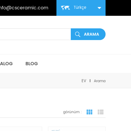
info@csceramic.com
Türkçe
TALOG
BLOG
EV
Arama
görünüm :
ızgara görünümü
liste görünüm