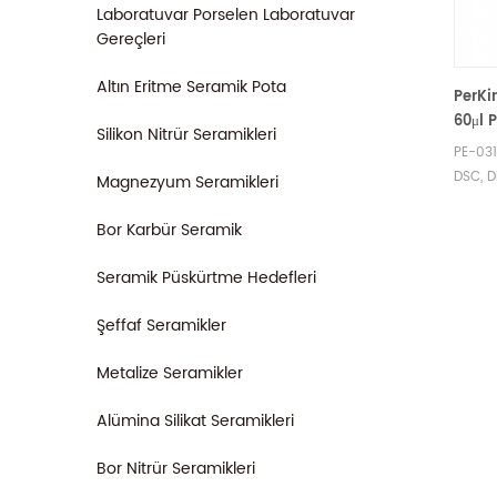
Laboratuvar Porselen Laboratuvar
Gereçleri
Altın Eritme Seramik Pota
PerKi
60μl 
Silikon Nitrür Seramikleri
Taval
PE-031
kauç
DSC, 
Magnezyum Seramikleri
ölçüml
paslan
Bor Karbür Seramik
potala
üreticis
Seramik Püskürtme Hedefleri
Şeffaf Seramikler
Metalize Seramikler
Alümina Silikat Seramikleri
Bor Nitrür Seramikleri