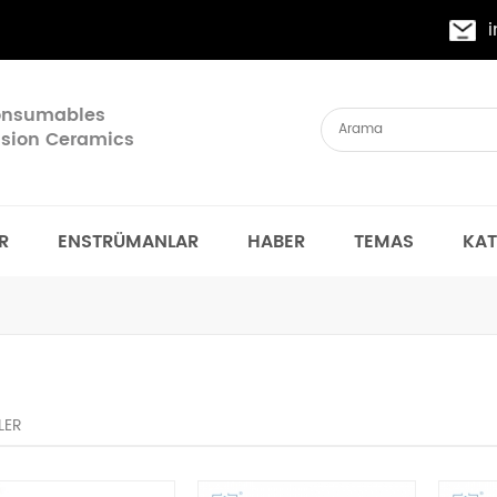
Consumables
cision Ceramics
R
ENSTRÜMANLAR
HABER
TEMAS
KA
LER