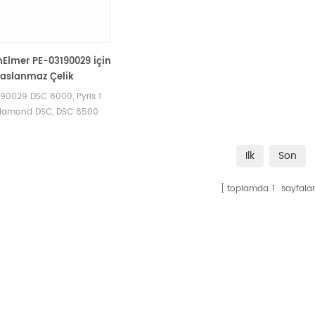
nElmer PE-03190029 için
Paslanmaz Çelik
ar, Kapaklar ve O-Flor
90029 DSC 8000, Pyris 1
uk halka
Diamond DSC, DSC 8500
eri termal analiz için
maz çelik pota. Mettler
Ilk
Son
rı ve numune kapları
i.
toplamda
1
sayfalar