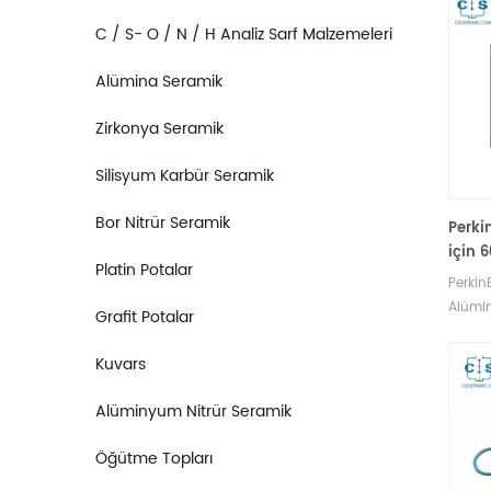
C / S- O / N / H Analiz Sarf Malzemeleri
Alümina Seramik
Zirkonya Seramik
Silisyum Karbür Seramik
Bor Nitrür Seramik
Perki
için 
Platin Potalar
Barda
Perkin
04190
Alümi
Grafit Potalar
60mm 3
DTA170
Kuvars
DuPon
tavala
Alüminyum Nitrür Seramik
için T
Tavası
Öğütme Topları