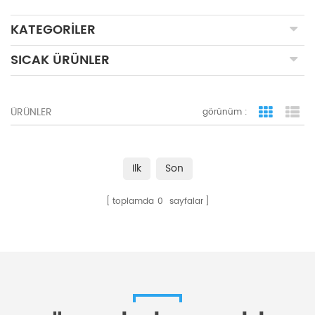
KATEGORILER
SICAK ÜRÜNLER
ÜRÜNLER
görünüm :
ızgara 
li
Ilk
Son
toplamda
0
sayfalar