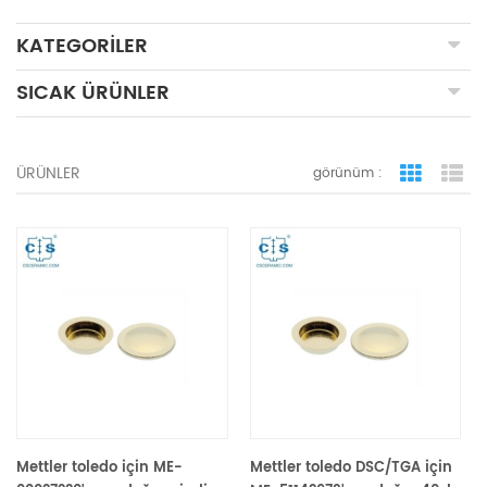
KATEGORILER
SICAK ÜRÜNLER
ÜRÜNLER
görünüm :
ızgara 
li
Mettler toledo için ME-
Mettler toledo DSC/TGA için