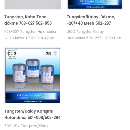
Tungsten, Kaba Tane
Tungsten/Kalay, Dökme,
dökme 763-027 502-858
-20/+40 Mesh 502-297
763-027 Tungsten Hızlandırıcı
LECO Tungsten/Kalay
12-20 Mesh. LECO Eltra Alpha
Hızlandırıcı 502-297 . LECO Eltra
Tungsten Sarf Malzemelerinin
Alpha Sarf Malzemelerinin
Üreticisi .
Üreticisi . Alfa AR008 için Karbon
kükürt Analizörü karbon/kükürt
analizi.
Tungsten/Kalay Karışımı
Hızlandırıcı 501-008/502-294
/20—40 Mesh
502-294 Tungsten/Kalay