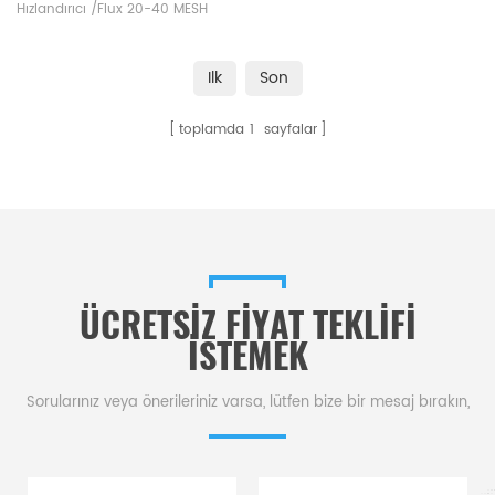
Hızlandırıcı /Flux 20-40 MESH
Alpha AR008B . Endüstriyel
karbon kükürt analizörlerinin
Ilk
Son
karbon/kükürt analizi için LECO
Eltra Alpha Sarf Malzemeleri
toplamda
1
sayfalar
üreticisi
ÜCRETSIZ FIYAT TEKLIFI
ISTEMEK
Sorularınız veya önerileriniz varsa, lütfen bize bir mesaj bırakın,