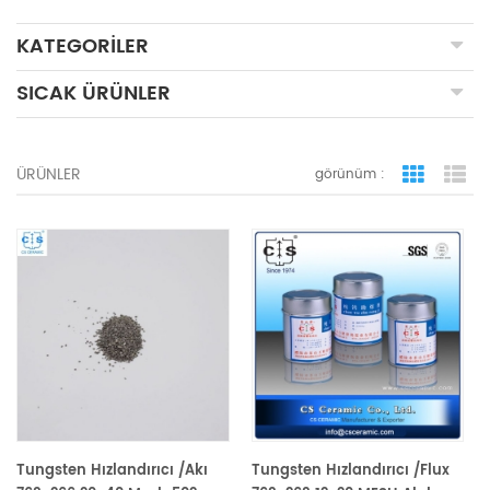
KATEGORILER
SICAK ÜRÜNLER
ÜRÜNLER
görünüm :
ızgara 
li
Tungsten Hızlandırıcı /Akı
Tungsten Hızlandırıcı /Flux