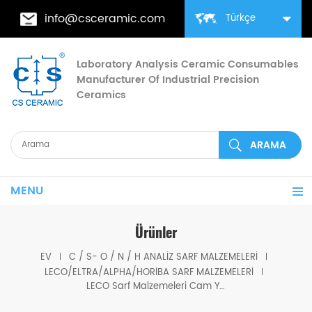
info@csceramic.com
Türkçe
Laboratory Analysis Ceramic Consumables
Manufacturer Of Industrial Precision
Ceramics
MENU
Ürünler
EV
C / S- O / N / H ANALIZ SARF MALZEMELERI
LECO/ELTRA/ALPHA/HORIBA SARF MALZEMELERI
LECO Sarf Malzemeleri Cam Yünü Elyafları 501-081