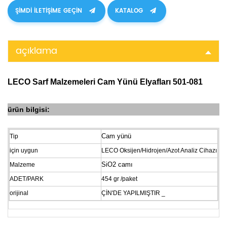
ŞIMDI ILETIŞIME GEÇIN
KATALOG
açıklama
LECO Sarf Malzemeleri Cam Yünü Elyafları 501-081
ürün bilgisi:
Cam yünü
Tip
için
uygun
LECO Oksijen/Hidrojen/Azot Analiz Cihazı
SiO2 camı
Malzeme
ADET/PARK
454 gr
/paket
orijinal
ÇİN'DE
YAPILMIŞTIR
_