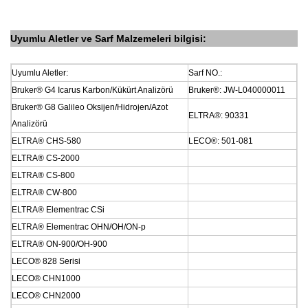
Uyumlu Aletler
ve
Sarf Malzemeleri bilgisi:
Uyumlu Aletler:
Sarf
NO.:
Bruker® G4 Icarus Karbon/Kükürt Analizörü
Bruker®: JW-L040000011
Bruker® G8 Galileo Oksijen/Hidrojen/Azot
ELTRA®: 90331
Analizörü
ELTRA® CHS-580
LECO®: 501-081
ELTRA® CS-2000
ELTRA® CS-800
ELTRA® CW-800
ELTRA® Elementrac CSi
ELTRA® Elementrac OHN/OH/ON-p
ELTRA® ON-900/OH-900
LECO® 828 Serisi
LECO® CHN1000
LECO® CHN2000