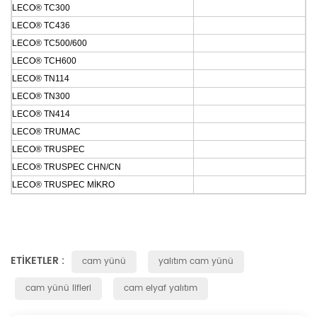
LECO® TC300
LECO® TC436
LECO® TC500/600
LECO® TCH600
LECO® TN114
LECO® TN300
LECO® TN414
LECO® TRUMAC
LECO® TRUSPEC
LECO® TRUSPEC CHN/CN
LECO® TRUSPEC MİKRO
ETIKETLER :
cam yünü
yalıtım cam yünü
cam yünü lifleri
cam elyaf yalıtım