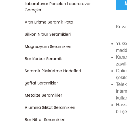
Laboratuvar Porselen Laboratuvar
A
Gereçleri
Altın Eritme Seramik Pota
Kuva
Silikon Nitrür Seramikleri
Yükse
Magnezyum Seramikleri
madde
Karar
Bor Karbür Seramik
zayıf
Seramik Püskürtme Hedefleri
Optim
şekil
Şeffaf Seramikler
Tele
inter
Metalize Seramikler
kullan
Hass
Alümina Silikat Seramikleri
bir ş
Bor Nitrür Seramikleri