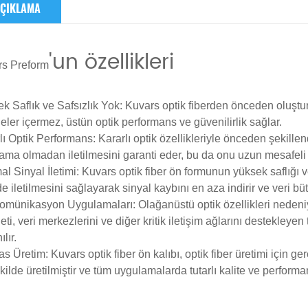
ÇIKLAMA
'un özellikleri
rs
Preform
k Saflık ve Safsızlık Yok
: Kuvars optik fiberden önceden oluştu
ler içermez, üstün optik performans ve güvenilirlik sağlar.
lı Optik Performans
: Kararlı optik özellikleriyle önceden şekille
lama olmadan iletilmesini garanti eder, bu da onu uzun mesafeli ilet
al Sinyal İletimi
: Kuvars optik fiber ön formunun yüksek saflığı ve 
de iletilmesini sağlayarak sinyal kaybını en aza indirir ve veri 
komünikasyon Uygulamaları
: Olağanüstü optik özellikleri neden
neti, veri merkezlerini ve diğer kritik iletişim ağlarını destekle
ılır.
as Üretim
: Kuvars optik fiber ön kalıbı, optik fiber üretimi için 
ekilde üretilmiştir ve tüm uygulamalarda tutarlı kalite ve performa