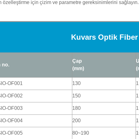
n özelleştirme için çizim ve parametre gereksinimlerini sağlayın.
Kuvars Optik Fiber
Çap
U
 no.
(mm)
(
SIO-OF001
130
1
SIO-OF002
150
1
SIO-OF003
180
1
SIO-OF004
200
1
SIO-OF005
80~190
1