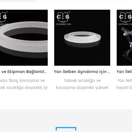
Boru ve Ekipman Bağlantıları için Termal Şoka Dayanıklı Kuvars Flanş
Yarı İletken Aşındırma için Optik Geçirgenlik Kuvars Aşındırma Halkası
korozyona ve
Yüksek sıcaklığa ve
Yarı iletken ve PV 
dayanıklı, iyi
korozyona dayanıklı, yüksek
hayati bir bileşen o
ransı, küçük
saflıkta kuvars aşındırma
saflıkta kuvars levh
sayısı ve
halkası, hassas yarı iletken
fırınlarda difüz
al stabilite
aşındırma için gazları
oksidasyon için le
 ekipmanları
yönlendirerek kalite ve
yükler.
da birbirine
verimlilik sağlar.
r.