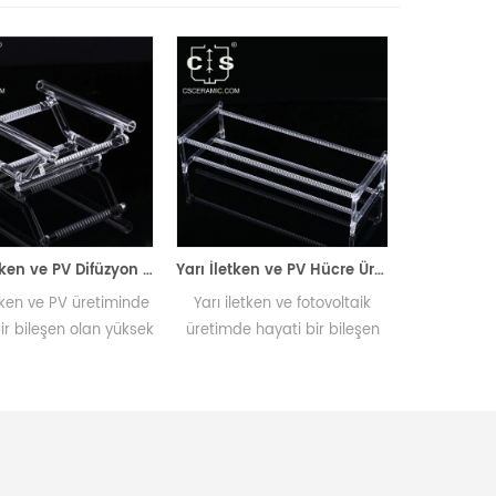
Yarı İletken ve PV Difüzyon Fırınları için Yüksek Saflıkta Kuvars Gofret Teknesi
Yarı İletken ve PV Hücre Üretimi için Kuvars Gofret Tekne Taşıyıcı
üretiminde
Yarı iletken ve fotovoltaik
Kuvars fırın kapısı, sa
lan yüksek
üretimde hayati bir bileşen
sıcaklık ve atmosfer ko
a teknesi,
olan kuvars plaka teknesi
için PV difüzyon, tavla
yon ve
braketi, fırınlarda difüzyon ve
oksidasyon fırınları
vhaları
oksidasyon için plakaları
yaygın olarak kullanıl
veya güneş pillerini taşır.