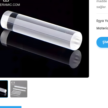
madde i
sağlar.
Eşya Yo
Materia
ŞIM