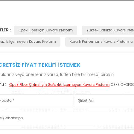
TLER :
Optik Fiber için Kuvars Preform
Yüksek Saflıkta Kuvars Pre
fsızlık içermeyen Kuvars Preform
Kararlı Performans Kuvars Preformu
CRETSIZ FIYAT TEKLIFI ISTEMEK
ularınız veya önerileriniz varsa, lütfen bize bir mesaj bırakın,
nu :
Optik Fiber Çizimi Için Safsızlık İçermeyen Kuvars Preform
CS-SIO-OF00