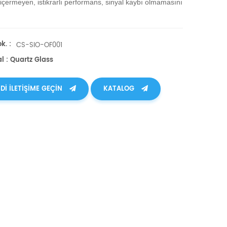
çermeyen, istikrarlı performans, sinyal kaybı olmamasını
k. :
CS-SIO-OF001
l : Quartz Glass
DI ILETIŞIME GEÇIN
KATALOG