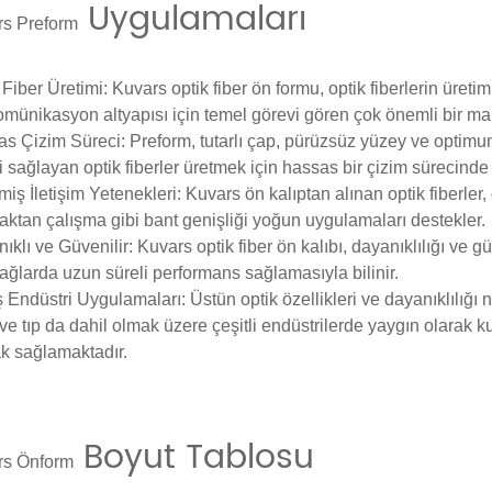
Uygulamaları
rs
Preform
 Fiber Üretimi
: Kuvars optik fiber ön formu, optik fiberlerin üretim
omünikasyon altyapısı için temel görevi gören çok önemli bir ma
as Çizim Süreci
: Preform, tutarlı çap, pürüzsüz yüzey ve optimum
mi sağlayan optik fiberler üretmek için hassas bir çizim sürecinde k
miş İletişim Yetenekleri
: Kuvars ön kalıptan alınan optik fiberler
aktan çalışma gibi bant genişliği yoğun uygulamaları destekler.
ıklı ve Güvenilir
: Kuvars optik fiber ön kalıbı, dayanıklılığı ve gü
 ağlarda uzun süreli performans sağlamasıyla bilinir.
 Endüstri Uygulamaları
: Üstün optik özellikleri ve dayanıklılığ
ve tıp da dahil olmak üzere çeşitli endüstrilerde yaygın olarak kul
k sağlamaktadır.
Boyut Tablosu
rs
Önform