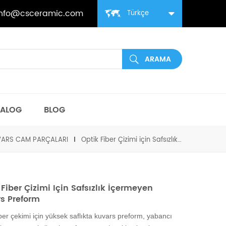
info@csceramic.com
Türkçe
TALOG
BLOG
ARS CAM PARÇALARI
Optik Fiber Çizimi için Safsızlık İçermeyen Kuvars Preform
 Fiber Çizimi Için Safsızlık İçermeyen
s Preform
iber çekimi için yüksek saflıkta kuvars preform, yabancı