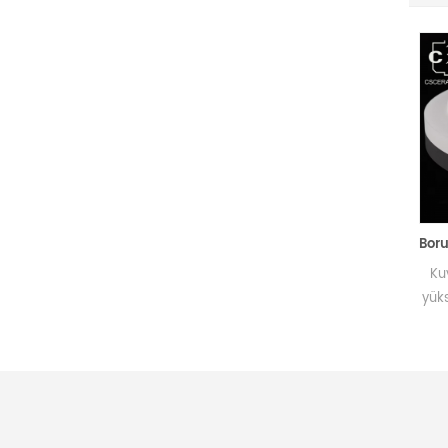
Kazanlar, Eritme ve Kimya Endüstrileri için UV'den NIR'ye İletimli Kuvars Gözetleme Camı
Yüksek saflıkta kuvars cam
Kuvars flanş, 
ayna; sıcaklık ve korozyon
yüksek sıcaklığa 
direnci, düşük termal
termal şok tole
genleşme, iyi termal şok
genleşme kat
direnci ve üstün optik
mükemmel kimyas
performansa sahiptir; bu da
ile boruları ve
onu kazanlar, eritme,
zorlu ortamlar
kimyasal ve diğer endüstriyel
bağla