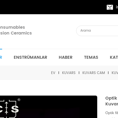
Consumables
cision Ceramics
R
ENSTRÜMANLAR
HABER
TEMAS
KA
EV
KUVARS
KUVARS CAM
KUV
Optik
Kuvar
Optik f