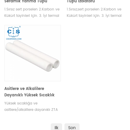
Seramik Yanma Tüpü
Tüpü İzolatörü
1.Sırsız sert porselen 2.Karbon ve
1.Sırsız,sert porselen 2.Karbon ve
Kükürt tayinleri için. 3. İyi termal
Kükürt tayinleri için. 3. İyi termal
şok özelliği ve mekanik
şok özelliği ve mekanik
dayanım.
mukavemet.
Asitlere ve Alkalilere
Dayanıklı Yüksek Sıcaklık
ZTA Seramik Boru Zirkonya
Yüksek sıcaklığa ve
Sertleştirilmiş Alümina Boru
asitlere/alkalilere dayanıklı ZTA
Tüp, sertlik ve aşınma direncini
toklukla birleştirir; refrakter,
Ilk
Son
kimya ve metalurji endüstrileri