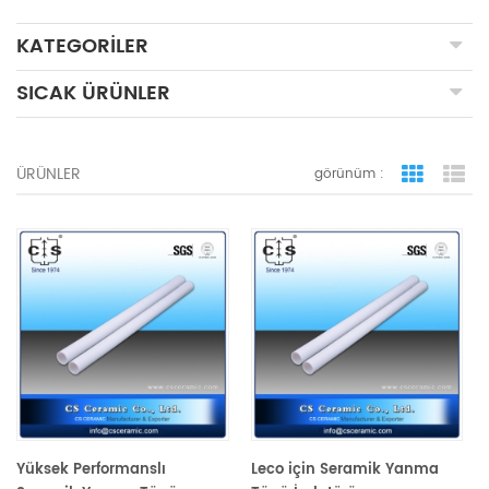
KATEGORILER
SICAK ÜRÜNLER
ÜRÜNLER
görünüm :
ızgara 
li
Yüksek Performanslı
Leco için Seramik Yanma