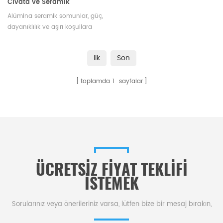
Cıvata ve Seramik
Somunlar
Alümina seramik somunlar, güç,
dayanıklılık ve aşırı koşullara
dayanıklılık kombinasyonu
gerektiren bağlantı
Ilk
Son
uygulamaları için mükemmel
bir seçimdir. Çeşitli boyut ve
toplamda
1
sayfalar
şekillerde mevcuttur.
ÜCRETSIZ FIYAT TEKLIFI
ISTEMEK
Sorularınız veya önerileriniz varsa, lütfen bize bir mesaj bırakın,