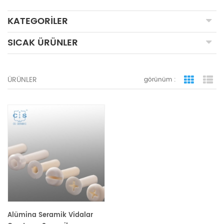
KATEGORILER
SICAK ÜRÜNLER
ÜRÜNLER
görünüm :
ızgara 
li
Alümina Seramik Vidalar