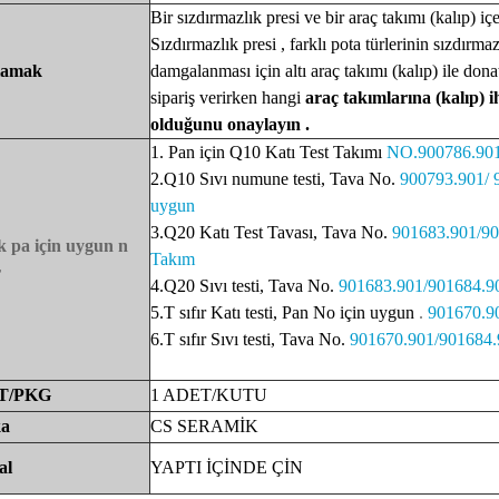
Bir sızdırmazlık presi ve bir araç takımı (kalıp) içe
Sızdırmazlık presi , farklı pota türlerinin
sızdırmaz
lamak
damgalanması için altı araç takımı (kalıp) ile
donat
sipariş verirken hangi
araç takımlarına (kalıp) i
olduğunu
onaylayın .
1.
Pan için Q10 Katı Test Takımı
NO.900786.901
2.Q10 Sıvı numune testi, Tava No.
900793.901/ 
uygun
3.Q20 Katı Test Tavası, Tava No.
901683.901/90
 pa için uygun
n
Takım
r
4.Q20 Sıvı testi, Tava No.
901683.901/901684.90
5.T sıfır Katı testi, Pan No için uygun
.
901670.9
6.T sıfır Sıvı testi, Tava No.
901670.901/901684.
T/PKG
1 ADET/KUTU
a
CS
SERAMİK
al
YAPTI
İÇİNDE
ÇİN