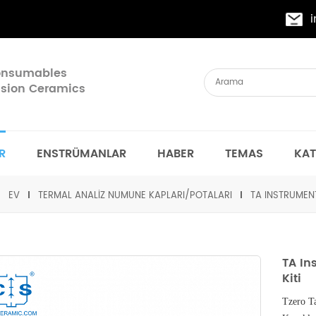
Consumables
cision Ceramics
R
ENSTRÜMANLAR
HABER
TEMAS
KA
EV
TERMAL ANALIZ NUMUNE KAPLARI/POTALARI
TA INSTRUMEN
TA In
Kiti
Tzero T