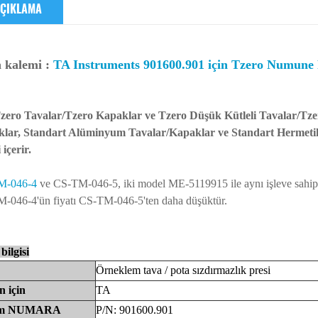
ÇIKLAMA
 kalemi :
TA Instruments 901600.901 için Tzero Numune 
Tzero Tavalar/Tzero Kapaklar ve Tzero Düşük Kütleli Tavalar/Tz
lar, Standart Alüminyum Tavalar/Kapaklar ve Standart Hermetik 
 içerir.
M-046-4
ve CS-TM-046-5, iki model ME-5119915 ile aynı işleve sahiptir
-046-4'ün fiyatı CS-TM-046-5'ten daha düşüktür.
bilgisi
Örneklem
tava
/ pota sızdırmazlık presi
un
için
TA
üm
NUMARA
P/N: 901600.901