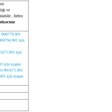
rir.
lığı ve
ılabilir , lütfen
htiyacınız
/900779.901
900794.901 için
1671,901 için
1 için uygun
01/901671.901
901 için uygun