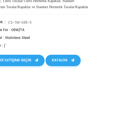
, Tzero Tavalar/Tzero Hermetik Kapaklar, Standart
um Tavalar/Kapaklar ve Standart Hermetik Tavalar/Kapaklar
Tzero Pres ve kalıp setleri içerir.
k. :
CS-TM-046-5
e For : OEM/TA
l : Stainless Steel
 : /
DI ILETIŞIME GEÇIN
KATALOG