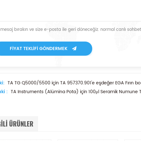
r mesaj bırakın ve size e-posta ile geri döneceğiz. normal canlı sohbet
FIYAT TEKLIFI GÖNDERMEK
i:
TA TG Q5000/5500 için TA 957370.901'e eşdeğer EGA Fırın bo
ki :
TA Instruments (Alümina Pota) için 100μl Seramik Numune T
GILI ÜRÜNLER