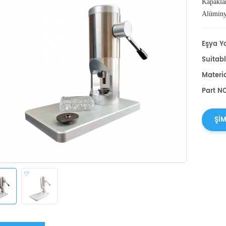
Kapaklar
Alüminy
için bir 
Eşya Yo
Suitabl
Materia
Part NO
ŞIM