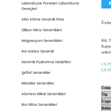
Laboratuvar Porselen Laboratuvar
A
Gereçleri
Altın Eritme Seramik Pota
Ürün
Silikon Nitrür Seramikleri
Magnezyum Seramikleri
Kit, 
Kapak
Bor Karbür Seramik
setleri
Seramik Püskürtme Hedefleri
CS-T
CS-TM
Şeffaf Seramikler
Metalize Seramikler
Ürün 
Alümina Silikat Seramikleri
Tip
Uyg
Bor Nitrür Seramikleri
Böl