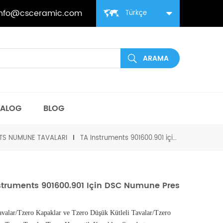
info@csceramic.com
Türkçe
TALOG
BLOG
TS NUMUNE TAVALARI
TA Instruments 901600.901 için DSC Numune Pres Kiti
struments 901600.901 Için DSC Numune Pres
avalar/Tzero Kapaklar ve Tzero Düşük Kütleli Tavalar/Tzero