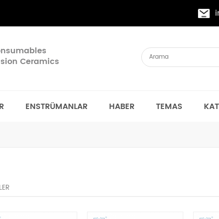
Consumables
cision Ceramics
R
ENSTRÜMANLAR
HABER
TEMAS
KA
LER