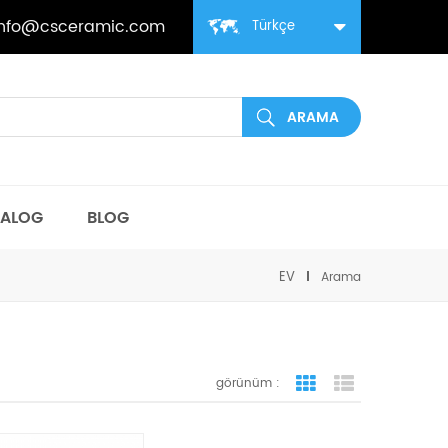
info@csceramic.com
Türkçe
TALOG
BLOG
EV
Arama
görünüm :
ızgara görünümü
liste görünüm