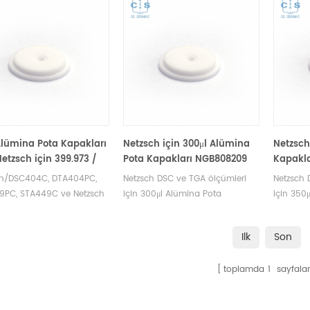
Alümina Pota Kapakları
Netzsch için 300μl Alümina
Netzsch
Netzsch için 399.973 /
Pota Kapakları NGB808209
Kapakl
9973 (Numune
(Numune Kapakları)
(Numun
ch/DSC404C, DTA404PC,
Netzsch DSC ve TGA ölçümleri
Netzsch 
ları)
9PC, STA449C ve Netzsch
için 300μl Alümina Pota
için 350
 TGA ölçümleri için 85μl
Kapakları NGB808209. Netzsch
Kapaklar
973 Alümina pota
potaları ve numune kap
potaları
Ilk
Son
arı. Netzsch potaları ve
kapakları üreticisi . Netzsch
kapakları
 kap kapakları üreticisi .
Instruments, iyi bir alternatif DSC
Instrumen
toplamda
1
sayfalar
h Instruments, iyi bir
numune tavası.
numune 
atif DSC numune tavası.