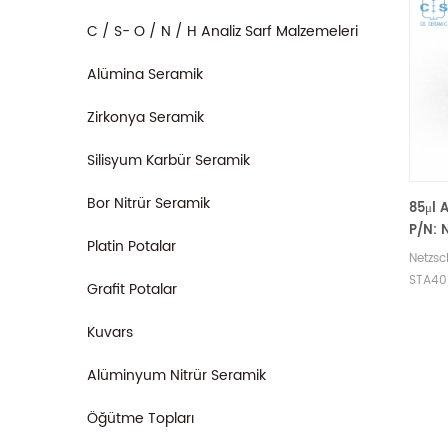
C / S- O / N / H Analiz Sarf Malzemeleri
Alümina Seramik
Zirkonya Seramik
Silisyum Karbür Seramik
Bor Nitrür Seramik
85μl 
P/N: 
Platin Potalar
GB39
Netzs
Kapak
STA40
Grafit Potalar
DSC ve
GB399
Kuvars
kapakl
numune
Alüminyum Nitrür Seramik
Netzsc
altern
Öğütme Topları