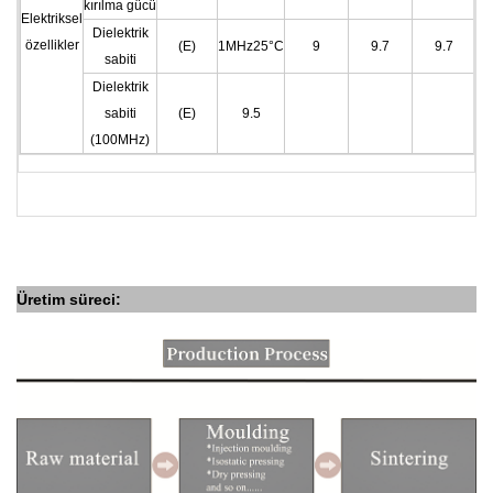
kırılma gücü
Elektriksel
Dielektrik
özellikler
(E)
1MHz25°C
9
9.7
9.7
sabiti
Dielektrik
sabiti
(E)
9.5
(100MHz)
Üretim süreci: