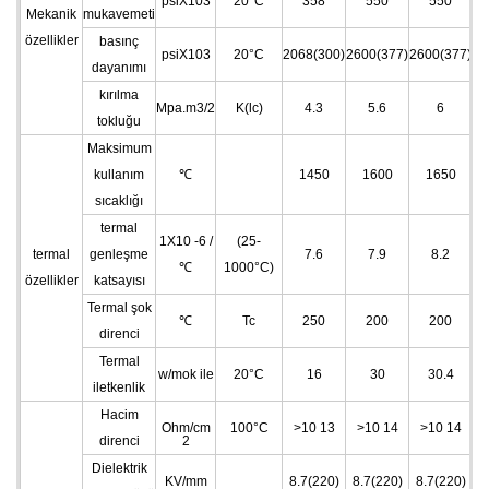
psiX103
20°C
358
550
550
Mekanik
mukavemeti
özellikler
basınç
psiX103
20°C
2068(300)
2600(377)
2600(377)
dayanımı
kırılma
Mpa.m3/2
K(lc)
4.3
5.6
6
tokluğu
Maksimum
kullanım
℃
1450
1600
1650
sıcaklığı
termal
1X10
-6
/
(25-
termal
genleşme
7.6
7.9
8.2
℃
1000°C)
özellikler
katsayısı
Termal şok
℃
Tc
250
200
200
direnci
Termal
w/mok ile
20°C
16
30
30.4
iletkenlik
Hacim
Ohm/cm
100°C
>10
13
>10
14
>10
14
direnci
2
Dielektrik
KV/mm
8.7(220)
8.7(220)
8.7(220)