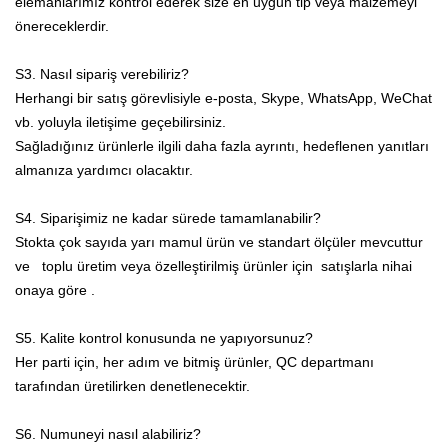
elemanlarımız kontrol ederek size en uygun tip veya malzemeyi
önereceklerdir.
S3. Nasıl sipariş verebiliriz?
Herhangi bir satış görevlisiyle e-posta, Skype, WhatsApp, WeChat
vb. yoluyla iletişime geçebilirsiniz.
Sağladığınız ürünlerle ilgili daha fazla ayrıntı, hedeflenen yanıtları
almanıza yardımcı olacaktır.
S4. Siparişimiz ne kadar sürede tamamlanabilir?
Stokta çok sayıda yarı mamul ürün ve standart ölçüler mevcuttur
ve
toplu üretim veya özelleştirilmiş ürünler için
satışlarla nihai
onaya göre .
S5. Kalite kontrol konusunda ne yapıyorsunuz?
Her parti için, her adım ve bitmiş ürünler, QC departmanı
tarafından üretilirken denetlenecektir.
S6. Numuneyi nasıl alabiliriz?