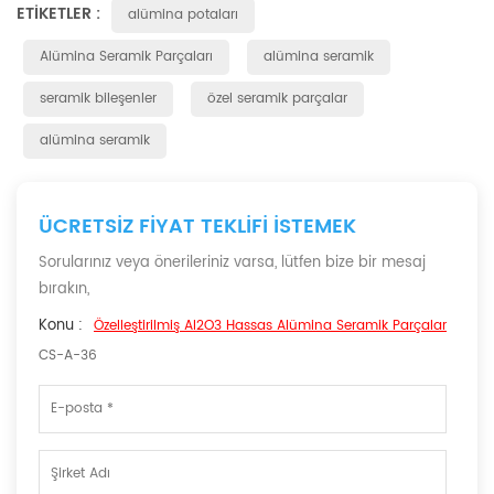
ETIKETLER :
alümina potaları
Alümina Seramik Parçaları
alümina seramik
seramik bileşenler
özel seramik parçalar
alümina seramik
ÜCRETSIZ FIYAT TEKLIFI ISTEMEK
Sorularınız veya önerileriniz varsa, lütfen bize bir mesaj
bırakın,
Konu :
Özelleştirilmiş Al2O3 Hassas Alümina Seramik Parçalar
CS-A-36