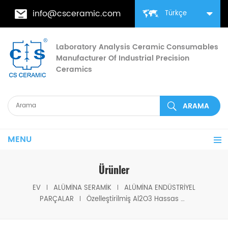
info@csceramic.com
Türkçe
Laboratory Analysis Ceramic Consumables
Manufacturer Of Industrial Precision
Ceramics
MENU
Ürünler
EV
ALÜMINA SERAMIK
ALÜMINA ENDÜSTRIYEL
PARÇALAR
Özelleştirilmiş Al2O3 Hassas Alümina Seramik Parçalar