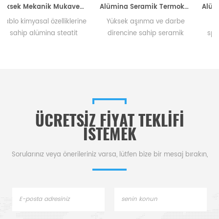
Yüksek Mekanik Mukavemetli Alümina Steatit Seramik Parçalar
Alümina Seramik Termokupl İzolatör Tüpleri
Alümina Seramik Lazer Reflektör
rine
Yüksek aşınma ve darbe
CS CERAMIC, tam
it
direncine sahip seramik
spesifikasyonlarınıza göre
lık
izolatör borular , mükemmel
uyarlanmış yüksek kaliteli
el
korozyon direnci. Seramik
alümina seramik lazer
ma
bileşen tedarikçisi.
reflektör sunmaya kendini
yon
adamıştır.
mik
ÜCRETSIZ FIYAT TEKLIFI
ISTEMEK
Sorularınız veya önerileriniz varsa, lütfen bize bir mesaj bırakın,