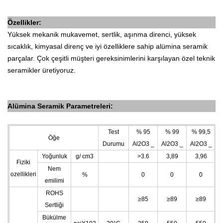
Özellikler:
Yüksek mekanik mukavemet, sertlik, aşınma direnci, yüksek
sıcaklık, kimyasal direnç ve iyi özelliklere sahip alümina seramik
parçalar. Çok çeşitli müşteri gereksinimlerini karşılayan özel teknik
seramikler üretiyoruz.
Alümina Seramik Parametreleri:
Test
%
95
%
99
%
99,5
Öğe
Durumu
Al2O3
_
Al2O3
_
Al2O3
_
Yoğunluk
g/
cm3
>3.6
3,89
3,96
Fiziki
Nem
ozellikleri
%
0
0
0
emilimi
ROHS
≥85
≥89
≥89
Sertliği
Bükülme