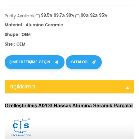
99.5% 99.7% 99%
90% 92% 95%
Purity Available
Material : Alumina Ceramic
Shape : OEM
Size : OEM
ŞIMDI ILETIŞIME GEÇIN
KATALOG
açıklama
Özelleştirilmiş Al2O3 Hassas Alümina Seramik Parçalar