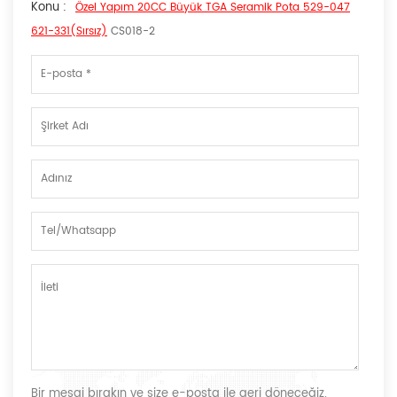
Konu :
Özel Yapım 20CC Büyük TGA Seramik Pota 529-047
621-331(Sırsız)
CS018-2
Bir mesaj bırakın ve size e-posta ile geri döneceğiz.