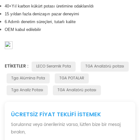
40+
Yıl
karbon kükürt potası üretimine odaklanıldı
15 yıldan fazla denizaşırı pazar deneyimi
6 Adımlı denetim süreçleri, tutarlı kalite
OEM kabul edilebilir
ETIKETLER :
LECO Seramik Pota
TGA Analizörü potası
Tga Alümina Pota
TGA POTALAR
Tga Analiz Potası
TGA Analizörü potası
ÜCRETSIZ FIYAT TEKLIFI ISTEMEK
Sorularınız veya önerileriniz varsa, lütfen bize bir mesaj
bırakın,