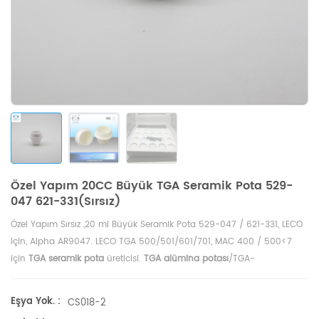
Özel Yapım 20CC Büyük TGA Seramik Pota 529-
047 621-331(Sırsız)
Özel Yapım Sırsız ,20 ml Büyük Seramik Pota 529-047 / 621-331, LECO
için,
Alpha
AR9047.
LECO TGA 500/501/601/701, MAC 400 / 500<7
için
TGA seramik pota
üreticisi.
TGA alümina potası
/TGA-
Termogravimetrik Analizör analizi TGA
ölçümü için tavalar.
Eşya Yok. :
CS018-2