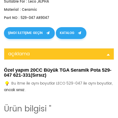
Suitable For : Leco ,ALPHA
Material : Ceramic
Part NO : 529-047 AR9047
ŞIMDI ILETIŞIME GEÇIN
KATALOG
açıklama
Özel yapım 20CC Büyük TGA Seramik Pota 529-
047 621-331(Sırsız)
Bu itme
ile aynı boyutlar
LECO 529-047 ile aynı boyutlar,
ancak sırsız
.
Ürün bilgisi "