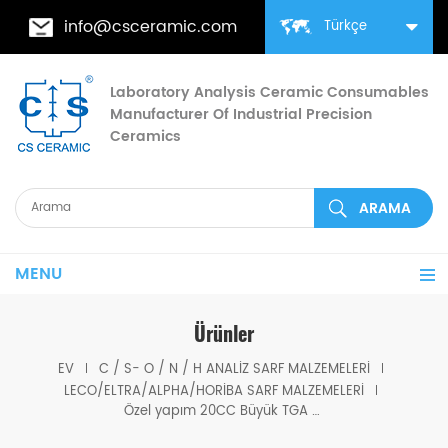
info@csceramic.com
Türkçe
Laboratory Analysis Ceramic Consumables
Manufacturer Of Industrial Precision
Ceramics
MENU
Ürünler
EV
C / S- O / N / H ANALIZ SARF MALZEMELERI
LECO/ELTRA/ALPHA/HORIBA SARF MALZEMELERI
Özel yapım 20CC Büyük TGA Seramik Pota 529-047 621-331(Sırsız)