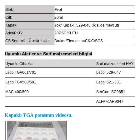
Stok:
Evet
Cilt:
20ml
Kapak
Yok/
Kapaklı
529-048
(İkisi de mevcut)
Adet/PKG:
20PSC/KUTU
Üreticisidir
CS Seramik
:
Bruker/Elementar/CKIC/SGS
Uyumlu Aletler
ve
Sarf malzemeleri bilgisi
Uyumlu
Cihazlar
Sarf malzemeleri
HAYIR:
Leco
TGA601/701
Leco:
529-047
Leco
TGA500/501
Leco:
621-331
MAC
400/500
SerCon:
SC0851
ALFA
ï¼
AR9047
Kapaklı TGA potasının videosu.