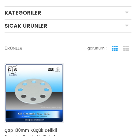
KATEGORILER
SICAK ÜRÜNLER
ÜRÜNLER
görünüm :
ızgara 
li
Çap 130mm Küçük Delikli