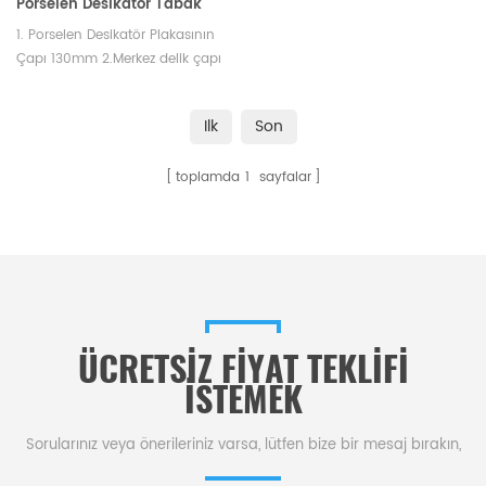
Porselen Desikatör Tabak
1. Porselen Desikatör Plakasının
Çapı 130mm 2.Merkez delik çapı
33mm. Büyük delik çapı 30 mm
3. Küçük delik çapı 27 mm
Ilk
Son
toplamda
1
sayfalar
ÜCRETSIZ FIYAT TEKLIFI
ISTEMEK
Sorularınız veya önerileriniz varsa, lütfen bize bir mesaj bırakın,