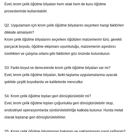
Evet, krom çelik öğütme bilyaları hem ıslak hem de kuru öğütme
proseslerinde kullanılabilir.
Q2. Uygulamam için krom çelik öğütme bilyalarını seçerken hangi faktörleri
dikkate almalıyım?
Krom çelik öğütme bilyalarını seçerken öğütülen malzemenin türü, gerekli
parçacık boyutu, öğütme ekipmanı uyumluluğu, malzemenin aşındırıcı
özellikleri ve çalışma ortamı gibi faktörleri göz önünde bulundurun.
S3. Farklı boyut ve derecelerde krom çelik öğütme bilyaları var mı?
Evet, krom çelik öğütme bilyaları, farklı taşlama uygulamalarına uyacak
şekilde çeşitli boyutlarda ve kalitelerde mevcuttur.
S4. Krom çelik öğütme topları geri dönüştürülebilir mi?
Evet, krom çelik öğütme topları çoğunlukla geri dönüştürülebilir olup,
endüstriyel operasyonlarda sürdürülebilirliğe katkıda bulunur. Hurda metal
olarak toplanıp geri dönüştürülebilirler.
S5. Krom çelik öğütme bilyalarının bakımını ve saklanmasını nasıl sağlarım?