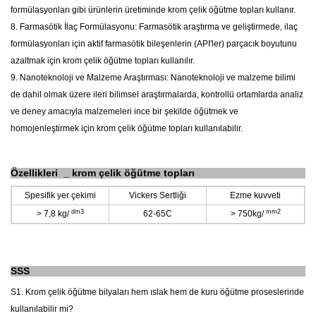
formülasyonları gibi ürünlerin üretiminde krom çelik öğütme topları kullanır.
8. Farmasötik İlaç Formülasyonu: Farmasötik araştırma ve geliştirmede, ilaç
formülasyonları için aktif farmasötik bileşenlerin (API'ler) parçacık boyutunu
azaltmak için krom çelik öğütme topları kullanılır.
9. Nanoteknoloji ve Malzeme Araştırması: Nanoteknoloji ve malzeme bilimi
de dahil olmak üzere ileri bilimsel araştırmalarda, kontrollü ortamlarda analiz
ve deney amacıyla malzemeleri ince bir şekilde öğütmek ve
homojenleştirmek için krom çelik öğütme topları kullanılabilir.
Özellikleri
_
krom çelik öğütme topları
Spesifik yer çekimi
Vickers Sertliği
Ezme kuvveti
dm3
mm2
>
7,8 kg/
62-65C
>
750kg/
SSS
S1. Krom çelik öğütme bilyaları hem ıslak hem de kuru öğütme proseslerinde
kullanılabilir mi?