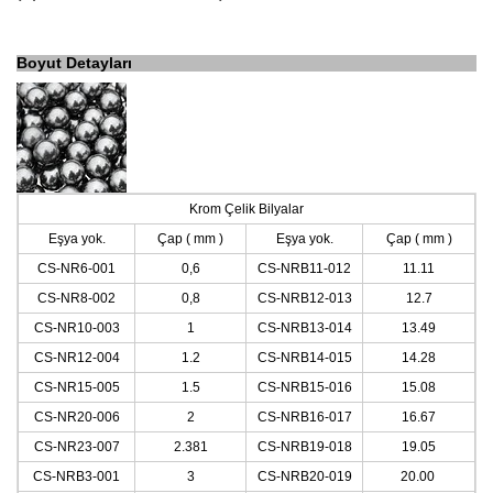
Boyut Detayları
Krom Çelik Bilyalar
Eşya yok.
Çap
(
mm
)
Eşya yok.
Çap
(
mm
)
CS-NR6-001
0,6
CS-NRB11-012
11.11
CS-NR8-002
0,8
CS-NRB12-013
12.7
CS-NR10-003
1
CS-NRB13-014
13.49
CS-NR12-004
1.2
CS-NRB14-015
14.28
CS-NR15-005
1.5
CS-NRB15-016
15.08
CS-NR20-006
2
CS-NRB16-017
16.67
CS-NR23-007
2.381
CS-NRB19-018
19.05
CS-NRB3-001
3
CS-NRB20-019
20.00