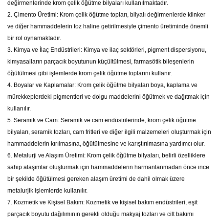
değirmenlerinde krom çelik öğütme bilyaları kullanılmaktadır.
2. Çimento Üretimi: Krom çelik öğütme topları, bilyalı değirmenlerde klinker
ve diğer hammaddelerin toz haline getirilmesiyle çimento üretiminde önemli
bir rol oynamaktadır.
3. Kimya ve İlaç Endüstrileri: Kimya ve ilaç sektörleri, pigment dispersiyonu,
kimyasalların parçacık boyutunun küçültülmesi, farmasötik bileşenlerin
öğütülmesi gibi işlemlerde krom çelik öğütme toplarını kullanır.
4. Boyalar ve Kaplamalar: Krom çelik öğütme bilyaları boya, kaplama ve
mürekkeplerdeki pigmentleri ve dolgu maddelerini öğütmek ve dağıtmak için
kullanılır.
5. Seramik ve Cam: Seramik ve cam endüstrilerinde, krom çelik öğütme
bilyaları, seramik tozları, cam fritleri ve diğer ilgili malzemeleri oluşturmak için
hammaddelerin kırılmasına, öğütülmesine ve karıştırılmasına yardımcı olur.
6. Metalurji ve Alaşım Üretimi: Krom çelik öğütme bilyaları, belirli özelliklere
sahip alaşımlar oluşturmak için hammaddelerin harmanlanmadan önce ince
bir şekilde öğütülmesi gereken alaşım üretimi de dahil olmak üzere
metalurjik işlemlerde kullanılır.
7. Kozmetik ve Kişisel Bakım: Kozmetik ve kişisel bakım endüstrileri, eşit
parçacık boyutu dağılımının gerekli olduğu makyaj tozları ve cilt bakımı