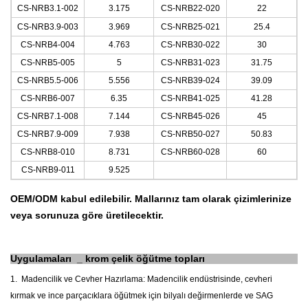
CS-NRB3.1-002
3.175
CS-NRB22-020
22
CS-NRB3.9-003
3.969
CS-NRB25-021
25.4
CS-NRB4-004
4.763
CS-NRB30-022
30
CS-NRB5-005
5
CS-NRB31-023
31.75
CS-NRB5.5-006
5.556
CS-NRB39-024
39.09
CS-NRB6-007
6.35
CS-NRB41-025
41.28
CS-NRB7.1-008
7.144
CS-NRB45-026
45
CS-NRB7.9-009
7.938
CS-NRB50-027
50.83
CS-NRB8-010
8.731
CS-NRB60-028
60
CS-NRB9-011
9.525
OEM/ODM kabul edilebilir. Mallarınız tam olarak çizimlerinize
veya sorunuza göre üretilecektir.
Uygulamaları
_
krom çelik öğütme topları
1.
Madencilik ve Cevher Hazırlama: Madencilik endüstrisinde, cevheri
kırmak ve ince parçacıklara öğütmek için bilyalı değirmenlerde ve SAG