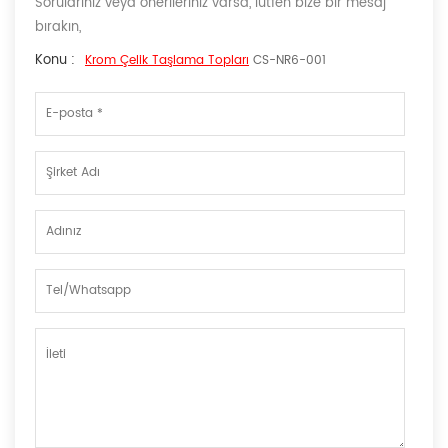
Sorularınız veya önerileriniz varsa, lütfen bize bir mesaj
bırakın,
Konu :
Krom Çelik Taşlama Topları
CS-NR6-001