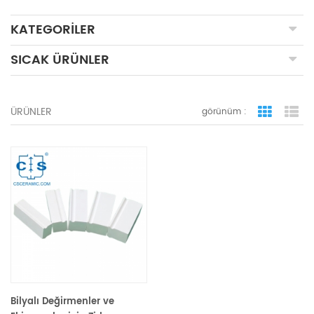
KATEGORILER
SICAK ÜRÜNLER
ÜRÜNLER
görünüm :
ızgara 
li
Bilyalı Değirmenler ve