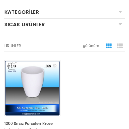
KATEGORILER
SICAK ÜRÜNLER
ÜRÜNLER
görünüm :
ızgara 
li
1300 Sırsız Porselen Kroze