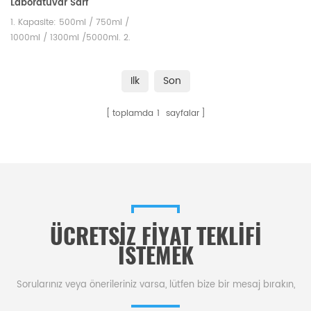
Laboratuvar Sarf
Malzemeleri
1. Kapasite: 500ml / 750ml /
1000ml / 1300ml /5000ml. 2.
Sırsız seramik porselen potalar
farklı test gereksinimlerini
Ilk
Son
karşılayabilir.
toplamda
1
sayfalar
ÜCRETSIZ FIYAT TEKLIFI
ISTEMEK
Sorularınız veya önerileriniz varsa, lütfen bize bir mesaj bırakın,