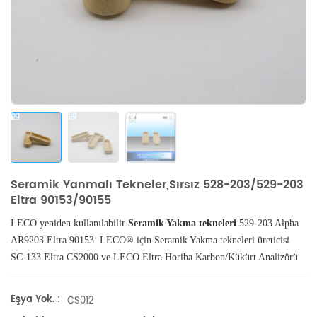
Seramik Yanmalı Tekneler,sırsız 528-203/529-203
Eltra 90153/90155
LECO yeniden kullanılabilir
Seramik Yakma tekneleri
529-203 Alpha
AR9203
Eltra 90153.
LECO®
için
Seramik Yakma
tekneleri
üreticisi
SC-133 Eltra CS2000 ve
LECO Eltra Horiba Karbon/Kükürt Analizörü.
Eşya Yok. :
CS012