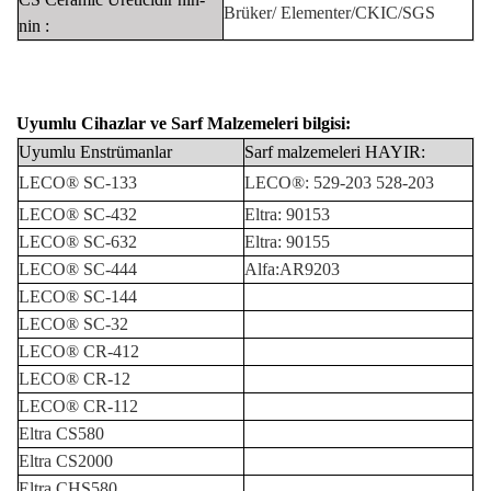
Brüker/
Elementer/CKIC/SGS
nin
:
Uyumlu Cihazlar
ve
Sarf Malzemeleri bilgisi:
Uyumlu
Enstrümanlar
Sarf malzemeleri
HAYIR:
LECO®
SC-133
LECO®:
529-203 528-203
LECO®
SC-432
Eltra:
90153
LECO®
SC-632
Eltra:
90155
LECO®
SC-444
Alfa:AR9203
LECO®
SC-144
LECO®
SC-32
LECO®
CR-412
LECO®
CR-12
LECO®
CR-112
Eltra
CS580
Eltra
CS2000
Eltra
CHS580