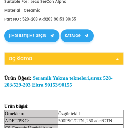
Suitable For : Leco SerCon Alpha
Material : Ceramic
Part NO : 529-203 AR9203 90153 90155
ŞIMDI ILETIŞIME GEÇIN
KATALOG
açıklama
Ürün Öğesi:
Seramik Yakma tekneleri,sırsız 528-
203/529-203 Eltra 90153/90155
Ürün bilgisi:
Örneklem:
Özgür
teklif
ADET/PKG:
500PSC/CTN ,250 adet/CTN
CS Ceramic
Üreticidir
nın-