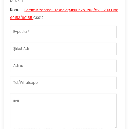
bırakın,
Konu :
Seramik Yanmalı Tekneler,sırsız 528-203/529-203 Eltra
90153/90155
CS012