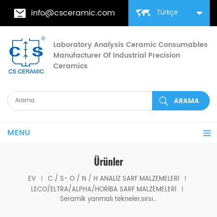
info@csceramic.com
Türkçe
Laboratory Analysis Ceramic Consumables
Manufacturer Of Industrial Precision
Ceramics
MENU
Ürünler
EV
C / S- O / N / H ANALIZ SARF MALZEMELERI
LECO/ELTRA/ALPHA/HORIBA SARF MALZEMELERI
Seramik yanmalı tekneler,sırsız 528-203/529-203 Eltra 90153/90155