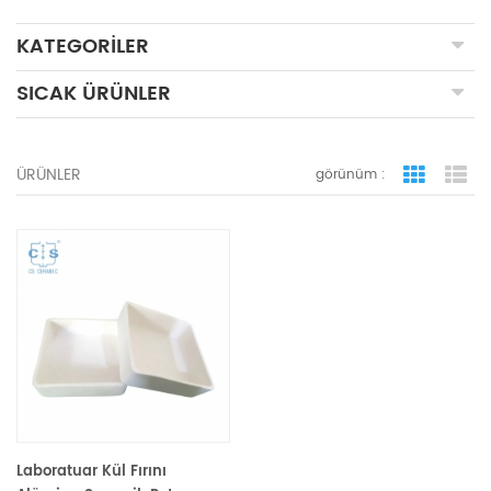
KATEGORILER
SICAK ÜRÜNLER
ÜRÜNLER
görünüm :
ızgara 
li
Laboratuar Kül Fırını