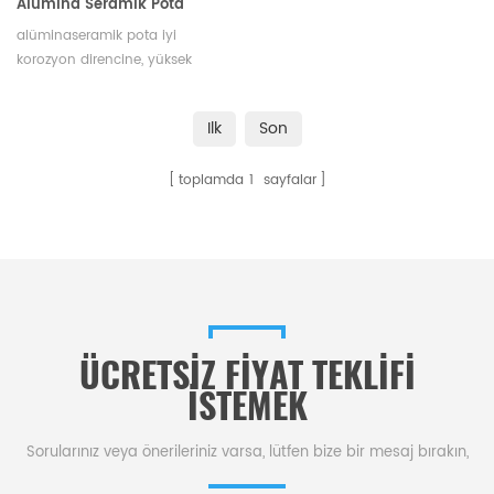
Alümina Seramik Pota
Seramik Tekne Potası
alüminaseramik pota iyi
korozyon direncine, yüksek
sıcaklık direncine, iyi termal
şoka, kolay kırılmaz, yüksek
Ilk
Son
kayma döküm yoğunluğuna
sahiptir.
toplamda
1
sayfalar
ÜCRETSIZ FIYAT TEKLIFI
ISTEMEK
Sorularınız veya önerileriniz varsa, lütfen bize bir mesaj bırakın,