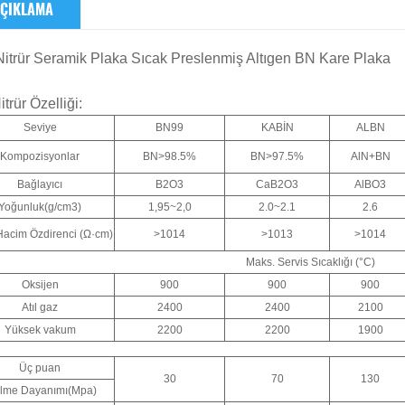
ÇIKLAMA
Nitrür Seramik Plaka Sıcak Preslenmiş Altıgen BN Kare Plaka
trür Özelliği:
Seviye
BN99
KABİN
ALBN
Kompozisyonlar
BN>98.5%
BN>97.5%
AlN+BN
Bağlayıcı
B2O3
CaB2O3
AlBO3
Yoğunluk(g/cm3)
1,95~2,0
2.0~2.1
2.6
acim Özdirenci (Ω·cm)
>1014
>1013
>1014
Maks. Servis Sıcaklığı (°C)
Oksijen
900
900
900
Atıl gaz
2400
2400
2100
Yüksek vakum
2200
2200
1900
Üç puan
30
70
130
ilme Dayanımı(Mpa)