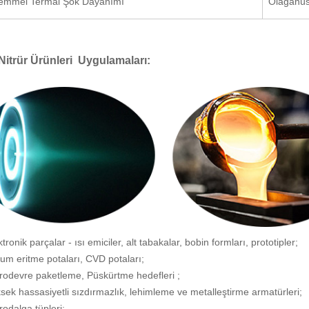
mmel Termal Şok Dayanımı
Olağanüs
Nitrür Ürünleri
Uygulamaları:
ktronik parçalar - ısı emiciler, alt tabakalar, bobin formları, prototipler;
kum eritme potaları,
CVD potaları;
krodevre paketleme,
Püskürtme hedefleri
;
sek hassasiyetli sızdırmazlık, lehimleme ve metalleştirme armatürleri;
rodalga tüpleri;