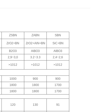
ZSBN
ZABN
SBN
ZrO2+BN
ZrO2+AlN+BN
SiC+BN
B2O3
AlBO3
AlBO3
2,9~3,0
3.2~3.3
2,4~2,6
>1012
>1012
>1012
1000
900
900
1800
1800
1700
1800
1800
1700
120
130
91