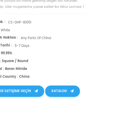
me yoluyla toz haline getirilmiş altıgen bor nitrürden
tır. SAM, müşterilerine yüksek kaliteli Bor Nitrür Levhalar /
 sağlar.
k. :
CS-DHP-B1001
White
ı Noktası :
Any Ports Of China
Tarihi :
5-7 Days
: 99.99%
: Square / Round
l : Boron Nitride
al Country : China
DI ILETIŞIME GEÇIN
KATALOG