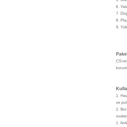
6. Yat
7. Düş
8. Pla
9. Yük
Paket
CS'nin
koruma
Kull
1. Hav
ve pul
2. Bor
ovalan
1. Ant