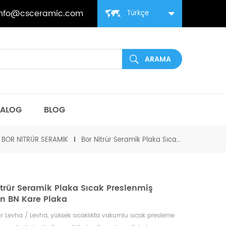
info@csceramic.com
Türkçe
TALOG
BLOG
BOR NITRÜR SERAMIK
Bor Nitrür Seramik Plaka Sıcak Preslenmiş Altıgen BN Kare Plaka
itrür Seramik Plaka Sıcak Preslenmiş
en BN Kare Plaka
ür Levha / Levha, yüksek sıcaklıkta vakumlu sıcak presleme