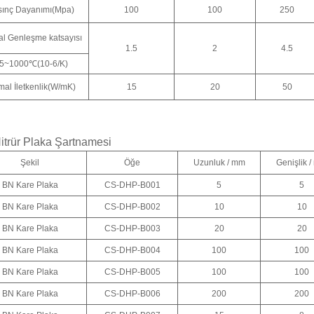
sınç Dayanımı(Mpa)
100
100
250
al Genleşme katsayısı
1.5
2
4.5
5~1000℃(10-6/K)
mal İletkenlik(W/mK)
15
20
50
itrür Plaka Şartnamesi
Şekil
Öğe
Uzunluk / mm
Genişlik 
BN Kare Plaka
CS-DHP-B001
5
5
BN Kare Plaka
CS-DHP-B002
10
10
BN Kare Plaka
CS-DHP-B003
20
20
BN Kare Plaka
CS-DHP-B004
100
100
BN Kare Plaka
CS-DHP-B005
100
100
BN Kare Plaka
CS-DHP-B006
200
200