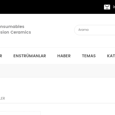
Consumables
cision Ceramics
R
ENSTRÜMANLAR
HABER
TEMAS
KA
LER