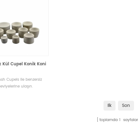
 Kül Cupel Konik Koni
sh Cupels ile benzersiz
seviyelerine ulaşın.
lıkları ve istenmeyen
tleri gidermek için
Ilk
Son
anan bu küpeler, değerli
erinizin gerçek özünü
toplamda
1
sayfalar
anızı sağlar.