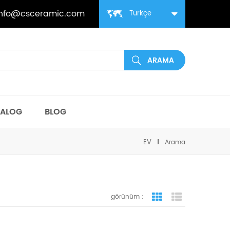
info@csceramic.com
Türkçe
TALOG
BLOG
EV
Arama
görünüm :
ızgara görünümü
liste görünüm