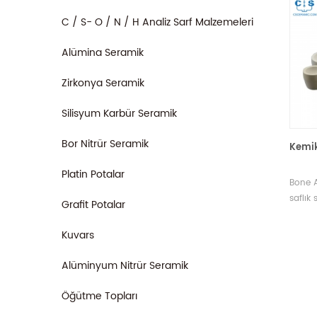
C / S- O / N / H Analiz Sarf Malzemeleri
Alümina Seramik
Zirkonya Seramik
Silisyum Karbür Seramik
Bor Nitrür Seramik
Kemik
Platin Potalar
Bone A
saflık 
Grafit Potalar
Safsız
elemen
Kuvars
tasarl
metall
Alüminyum Nitrür Seramik
çıkarm
Öğütme Topları