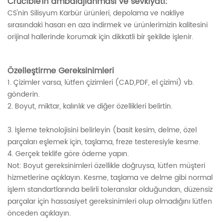
Crucible'ın ambalajlanması ve sevkiyatı:
CS'nin Silisyum Karbür ürünleri, depolama ve nakliye
sırasındaki hasarı en aza indirmek ve ürünlerimizin kalitesini
orijinal hallerinde korumak için dikkatli bir şekilde işlenir.
Özelleştirme Gereksinimleri
1. Çizimler varsa, lütfen çizimleri (CAD,PDF, el çizimi) vb.
gönderin.
2. Boyut, miktar, kalınlık ve diğer özellikleri belirtin.
3. İşleme teknolojisini belirleyin (basit kesim, delme, özel
parçaları eşlemek için, taşlama, freze testeresiyle kesme.
4. Gerçek teklife göre ödeme yapın.
Not: Boyut gereksinimleri özellikle doğruysa, lütfen müşteri
hizmetlerine açıklayın. Kesme, taşlama ve delme gibi normal
işlem standartlarında belirli toleranslar olduğundan, düzensiz
parçalar için hassasiyet gereksinimleri olup olmadığını lütfen
önceden açıklayın.