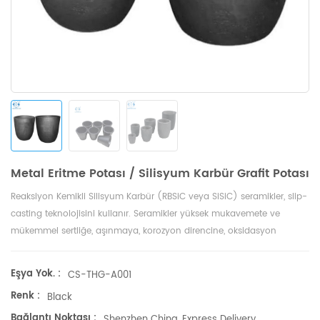
Metal Eritme Potası / Silisyum Karbür Grafit Potası
Reaksiyon Kemikli Silisyum Karbür (RBSiC veya SiSiC) seramikler, slip-
casting teknolojisini kullanır. Seramikler yüksek mukavemete ve
mükemmel sertliğe, aşınmaya, korozyon direncine, oksidasyon
direncine ve termal şok direncine vb. sahiptir.
Eşya Yok. :
CS-THG-A001
Renk :
Black
Bağlantı Noktası :
Shenzhen China, Express Delivery