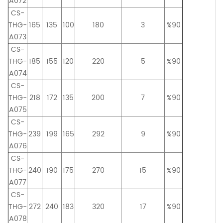
A072
CS-
THG-
165
135
100
180
3
%90
A073
CS-
THG-
185
155
120
220
5
%90
A074
CS-
THG-
218
172
135
200
7
%90
A075
CS-
THG-
239
199
165
292
9
%90
A076
CS-
THG-
240
190
175
270
15
%90
A077
CS-
THG-
272
240
183
320
17
%90
A078