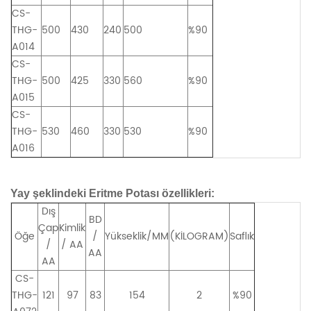
CS-
THG-
500
430
240
500
%90
A014
CS-
THG-
500
425
330
560
%90
A015
CS-
THG-
530
460
330
530
%90
A016
Yay şeklindeki Eritme Potası özellikleri:
Dış
BD
Çap
Kimlik
Öğe
/
Yükseklik/MM
(KİLOGRAM)
Saflık
/
/ AA
AA
AA
CS-
THG-
121
97
83
154
2
%90