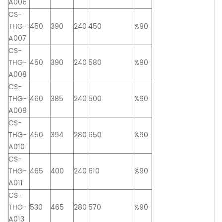
A006
CS-
THG-
450
390
240
450
%90
A007
CS-
THG-
450
390
240
580
%90
A008
CS-
THG-
460
385
240
500
%90
A009
CS-
THG-
450
394
280
650
%90
A010
CS-
THG-
465
400
240
610
%90
A011
CS-
THG-
530
465
280
570
%90
A013