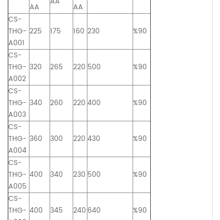
AA
AA
AA
CS-
THG-
225
175
160
230
%90
A001
CS-
THG-
320
265
220
500
%90
A002
CS-
THG-
340
260
220
400
%90
A003
CS-
THG-
360
300
220
430
%90
A004
CS-
THG-
400
340
230
500
%90
A005
CS-
THG-
400
345
240
640
%90