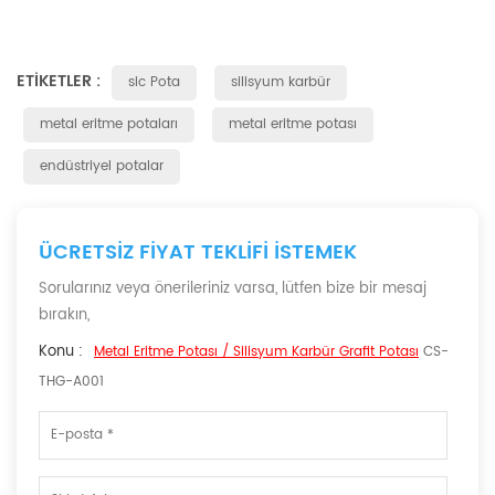
ETIKETLER :
sic Pota
silisyum karbür
metal eritme potaları
metal eritme potası
endüstriyel potalar
ÜCRETSIZ FIYAT TEKLIFI ISTEMEK
Sorularınız veya önerileriniz varsa, lütfen bize bir mesaj
bırakın,
Konu :
Metal Eritme Potası / Silisyum Karbür Grafit Potası
CS-
THG-A001