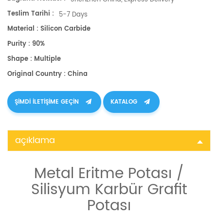
Teslim Tarihi :
5-7 Days
Material : Silicon Carbide
Purity : 90%
Shape : Multiple
Original Country : China
ŞIMDI ILETIŞIME GEÇIN
KATALOG
açıklama
Metal Eritme Potası /
Silisyum Karbür Grafit
Potası