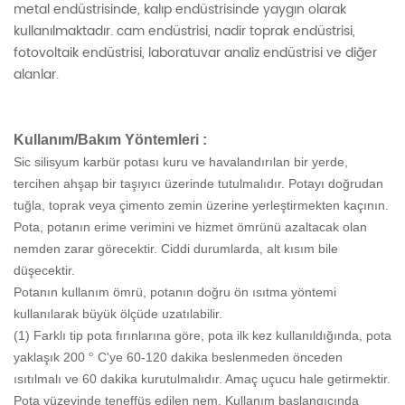
metal endüstrisinde, kalıp endüstrisinde yaygın olarak
kullanılmaktadır. cam endüstrisi, nadir toprak endüstrisi,
fotovoltaik endüstrisi, laboratuvar analiz endüstrisi ve diğer
alanlar.
Kullanım/Bakım Yöntemleri :
Sic silisyum karbür potası kuru ve havalandırılan bir yerde,
tercihen ahşap bir taşıyıcı üzerinde tutulmalıdır. Potayı doğrudan
tuğla, toprak veya çimento zemin üzerine yerleştirmekten kaçının.
Pota, potanın erime verimini ve hizmet ömrünü azaltacak olan
nemden zarar görecektir. Ciddi durumlarda, alt kısım bile
düşecektir.
Potanın kullanım ömrü, potanın doğru ön ısıtma yöntemi
kullanılarak büyük ölçüde uzatılabilir.
(1) Farklı tip pota fırınlarına göre, pota ilk kez kullanıldığında, pota
yaklaşık 200 ° C'ye 60-120 dakika beslenmeden önceden
ısıtılmalı ve 60 dakika kurutulmalıdır. Amaç uçucu hale getirmektir.
Pota yüzeyinde teneffüs edilen nem. Kullanım başlangıcında