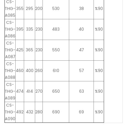
CS-
THG-
355
295
200
530
38
%90
A085
CS-
THG-
395
335
230
483
40
%90
A086
CS-
THG-
425
365
230
550
47
%90
A087
CS-
THG-
460
400
260
610
57
%90
A088
CS-
THG-
474
414
270
650
63
%90
A089
CS-
THG-
492
432
280
690
69
%90
A090