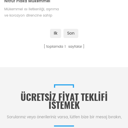
Nitrür Plaka Mükemmel
Yalıtım ve Isı İletkenliği
Mükemmel ısı iletkenliği, aşınma
ve korozyon direncine sahip
alüminyum nitrür plaka, yüksek
sıcaklıktaki ortamlar için idealdir.
Ilk
Son
toplamda
1
sayfalar
ÜCRETSIZ FIYAT TEKLIFI
ISTEMEK
Sorularınız veya önerileriniz varsa, lütfen bize bir mesaj bırakın,