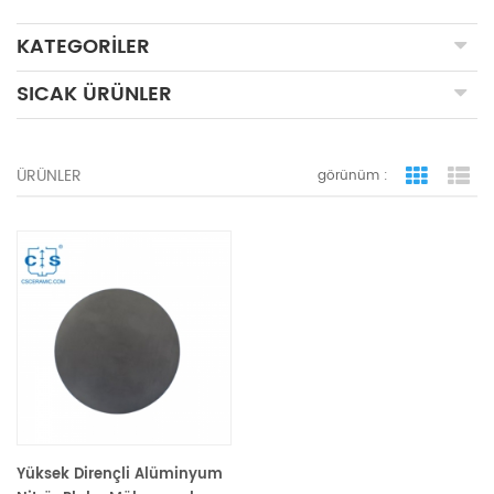
KATEGORILER
SICAK ÜRÜNLER
ÜRÜNLER
görünüm :
ızgara 
li
Yüksek Dirençli Alüminyum