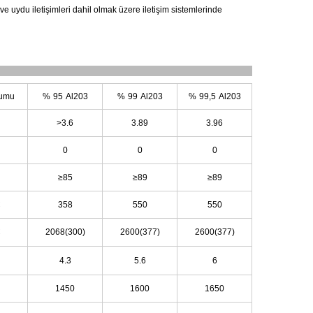
rı ve uydu iletişimleri dahil olmak üzere iletişim sistemlerinde
rumu
%
95
Al203
%
99
Al203
%
99,5
Al203
>3.6
3.89
3.96
0
0
0
≥85
≥89
≥89
C
358
550
550
C
2068(300)
2600(377)
2600(377)
4.3
5.6
6
1450
1600
1650