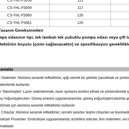
CS-YHL-FS058
115
CS-YHL-FS059
117
CS-YHL-FS060
120
CS-YHL-FS061
120
Tasarım Gereksinimleri
mpa odasının tipi, tek lambalı tek çubuklu pompa odası veya çift
flektörün boyutu (çizim sağlanacaktır) ve spesifikasyon gereklilikle
amalar
k Sistemler: Alümina seramik reflektörler, ışığı verimli bir şekilde yansıtmak ve yö
istemlerde kullanılır.
r Teknolojileri: Lazer sistemlerinde, lazer ışınlarını kontrol etmek ve yönlendirmek içi
ş Yoğunlaştırıcıları: Güneş enerjisi uygulamalarında, güneş yoğunlaştırıcılarında gün
irmek için alümina seramik reflektörler kullanılır.
i Cihazlar: Alümina seramik reflektörler, cerrahi lazerler, teşhis cihazları ve biyomed
striyel Prosesler: Endüstriyel uygulamalarda, kızılötesi ısıtıcılar, fırın sistemleri, ı
lmaktadır.