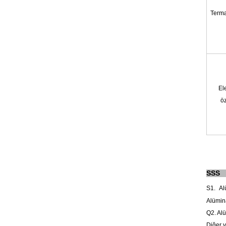
Termal
El
öz
SSS
S1.
Alü
Alümina
Q2. Alü
Diğer y