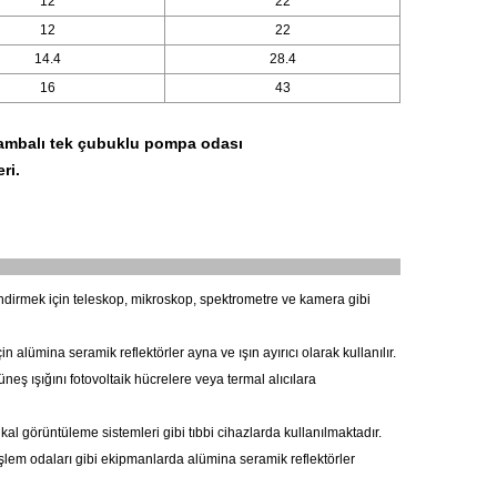
12
22
12
22
14.4
28.4
16
43
 lambalı tek çubuklu pompa odası
ri.
nlendirmek için teleskop, mikroskop, spektrometre ve kamera gibi
n alümina seramik reflektörler ayna ve ışın ayırıcı olarak kullanılır.
eş ışığını fotovoltaik hücrelere veya termal alıcılara
ikal görüntüleme sistemleri gibi tıbbi cihazlarda kullanılmaktadır.
sıl işlem odaları gibi ekipmanlarda alümina seramik reflektörler