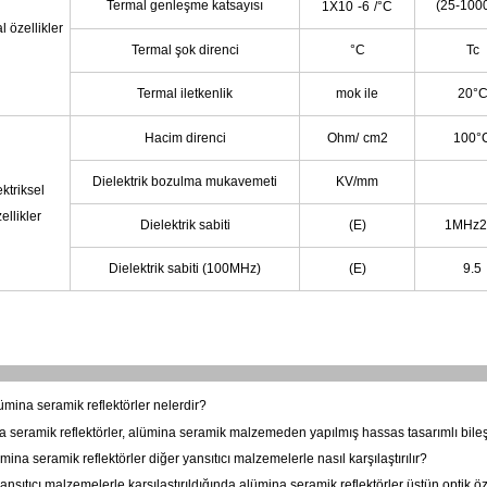
Termal genleşme katsayısı
(25-100
1X10
-6
/°C
 özellikler
Termal şok direnci
°C
Tc
Termal iletkenlik
mok ile
20°
Hacim direnci
Ohm/
cm2
100°
Dielektrik bozulma mukavemeti
KV/mm
ektriksel
ellikler
Dielektrik sabiti
(E)
1MHz2
Dielektrik sabiti (100MHz)
(E)
9.5
mina seramik reflektörler nelerdir?
 seramik reflektörler, alümina seramik malzemeden yapılmış hassas tasarımlı bileş
mina seramik reflektörler diğer yansıtıcı malzemelerle nasıl karşılaştırılır?
ansıtıcı malzemelerle karşılaştırıldığında alümina seramik reflektörler üstün optik özel