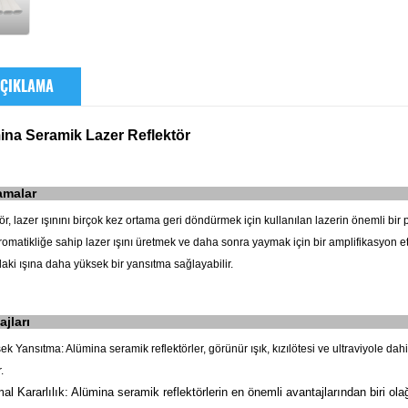
ÇIKLAMA
ina Seramik Lazer Reflektör
amalar
ör, lazer ışınını birçok kez ortama geri döndürmek için kullanılan lazerin önemli bir 
matikliğe sahip lazer ışını üretmek ve daha sonra yaymak için bir amplifikasyon etkisi
ki ışına daha yüksek bir yansıtma sağlayabilir.
ajları
ek Yansıtma: Alümina seramik reflektörler, görünür ışık, kızılötesi ve ultraviyole 
.
al Kararlılık: Alümina seramik reflektörlerin en önemli avantajlarından biri olağ