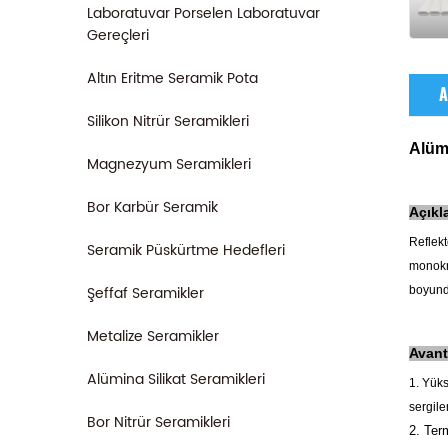
Laboratuvar Porselen Laboratuvar
Gereçleri
Altın Eritme Seramik Pota
A
Silikon Nitrür Seramikleri
Alüm
Magnezyum Seramikleri
Bor Karbür Seramik
Açıkl
Reflekt
Seramik Püskürtme Hedefleri
monokro
Şeffaf Seramikler
boyunda
Metalize Seramikler
Avant
Alümina Silikat Seramikleri
1. Yüks
sergiler
Bor Nitrür Seramikleri
2. Term