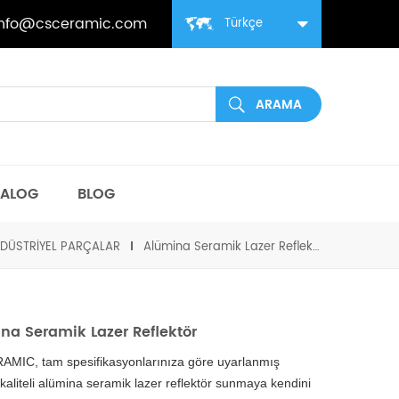
info@csceramic.com
Türkçe
TALOG
BLOG
DÜSTRIYEL PARÇALAR
Alümina Seramik Lazer Reflektör
na Seramik Lazer Reflektör
RAMIC,
tam spesifikasyonlarınıza göre uyarlanmış
kaliteli alümina seramik lazer reflektör sunmaya kendini