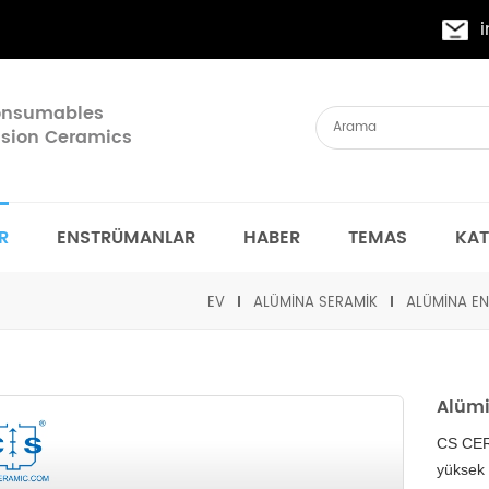
Consumables
cision Ceramics
R
ENSTRÜMANLAR
HABER
TEMAS
KA
EV
ALÜMINA SERAMIK
ALÜMINA EN
Alümi
CS CE
yüksek 