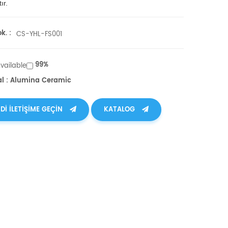
ır.
k. :
CS-YHL-FS001
99%
Available
al : Alumina Ceramic
DI ILETIŞIME GEÇIN
KATALOG