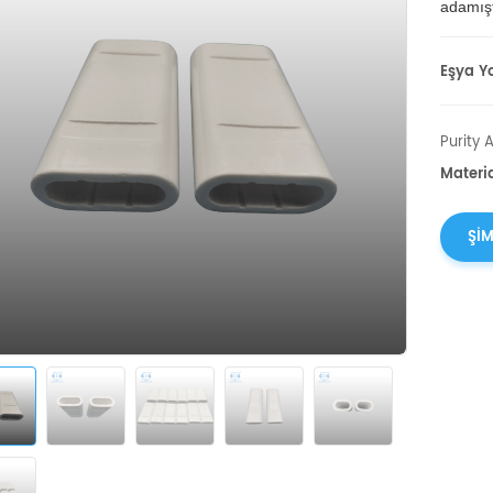
adamışt
Eşya Yo
Purity 
Materi
ŞIM