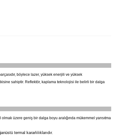
parçasıdır, böylece lazer, yüksek enerjili ve yüksek
ne sahiptir. Reflektör, kaplama teknolojisi ile belirli bir dalga
dahil olmak üzere geniş bir dalga boyu aralığında mükemmel yansıtma
anüstü termal kararlılıklarıdır.