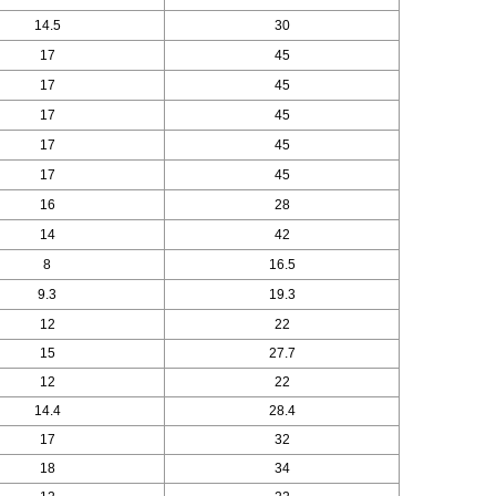
14.5
30
17
45
17
45
17
45
17
45
17
45
16
28
14
42
8
16.5
9.3
19.3
12
22
15
27.7
12
22
14.4
28.4
17
32
18
34