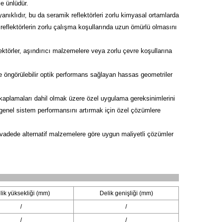
e ünlüdür.
anıklıdır, bu da seramik reflektörleri zorlu kimyasal ortamlarda
reflektörlerin zorlu çalışma koşullarında uzun ömürlü olmasını
ktörler, aşındırıcı malzemelere veya zorlu çevre koşullarına
e öngörülebilir optik performans sağlayan hassas geometriler
zey kaplamaları dahil olmak üzere özel uygulama gereksinimlerini
 genel sistem performansını artırmak için özel çözümlere
un vadede alternatif malzemelere göre uygun maliyetli çözümler
lik yüksekliği (mm)
Delik genişliği (mm)
/
/
/
/