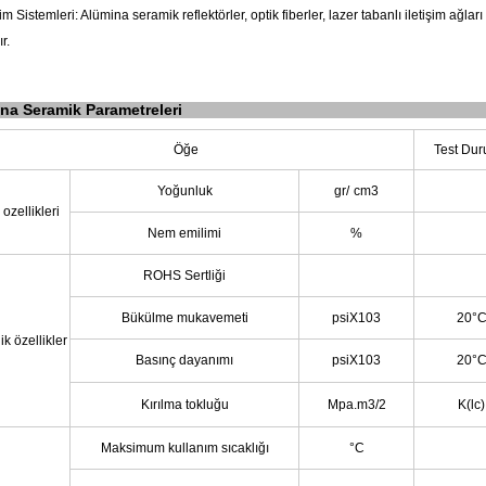
işim Sistemleri: Alümina seramik reflektörler, optik fiberler, lazer tabanlı iletişim ağla
ır.
na Seramik Parametreleri
Öğe
Test Du
Yoğunluk
gr/
cm3
 ozellikleri
Nem emilimi
%
ROHS Sertliği
Bükülme mukavemeti
psiX103
20°
k özellikler
Basınç dayanımı
psiX103
20°
Kırılma tokluğu
Mpa.m3/2
K(lc)
Maksimum kullanım sıcaklığı
°C