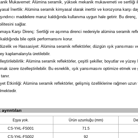
anik Mukavemet: Alümina seramik, yüksek mekanik mukavemeti ve sertliği il
yasal İnertlik: Alümina seramik kimyasal olarak inerttir ve korozyona karşı day
şındırıcı maddelere maruz kaldığında kullanıma uygun hale getirir. Bu direnç, 
ilitesini sağlar.
nmaya Karşı Direnç: Sertliği ve aşınma direnci nedeniyle alümina seramik refle
kaldığında bile optik performansını korur.
düzelik ve Hassasiyet: Alümina seramik reflektörler, düzgün ışık yansıması v
y kaplamalarıyla üretilebilir.
leştirilebilirlik: Alümina seramik reflektörler, çeşitli şekiller, boyutlar ve yü
amak üzere özelleştirilebilir. Bu esneklik, ışık yansımasını optimize etmek ve
tanır.
iyet Etkinliği: Alümina seramik reflektörler, gelişmiş özelliklerine rağmen uz
lmektedir.
ayrıntıları
Eşya yok.
Ürün uzunluğu (mm)
De
CS-YHL-FS001
71.5
CS-YHL-FS002
92