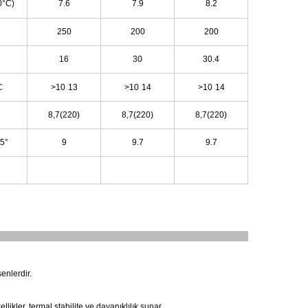
0°C)
7.6
7.9
8.2
250
200
200
C
16
30
30.4
C
>10
13
>10
14
>10
14
8,7(220)
8,7(220)
8,7(220)
5°
9
9.7
9.7
enlerdir.
likler, termal stabilite ve dayanıklılık sunar.