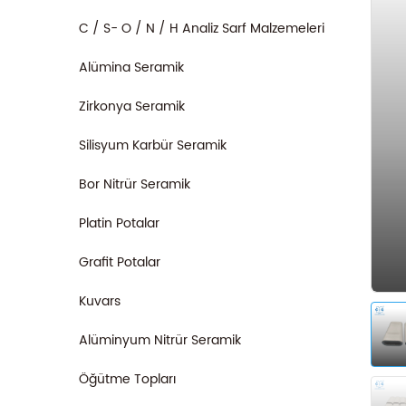
C / S- O / N / H Analiz Sarf Malzemeleri
Alümina Seramik
Zirkonya Seramik
Silisyum Karbür Seramik
Bor Nitrür Seramik
Platin Potalar
Grafit Potalar
Kuvars
Alüminyum Nitrür Seramik
Öğütme Topları