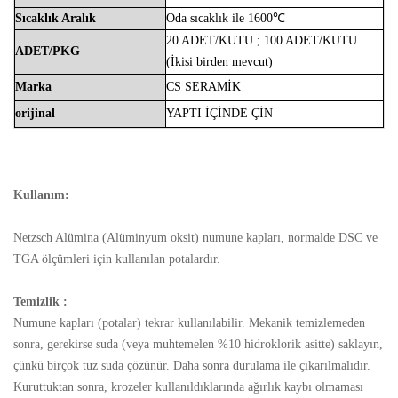
Sıcaklık
Aralık
Oda
sıcaklık
ile
1600℃
20 ADET/KUTU
;
100 ADET/KUTU
ADET/PKG
(İkisi birden
mevcut)
Marka
CS
SERAMİK
orijinal
YAPTI
İÇİNDE
ÇİN
Kullanım:
Netzsch
Alümina (Alüminyum oksit) numune kapları, normalde DSC ve
TGA ölçümleri için kullanılan potalardır.
Temizlik :
Numune kapları (potalar) tekrar kullanılabilir. Mekanik temizlemeden
sonra, gerekirse suda (veya muhtemelen %10 hidroklorik asitte) saklayın,
çünkü birçok tuz suda çözünür. Daha sonra durulama ile çıkarılmalıdır.
Kuruttuktan sonra, krozeler kullanıldıklarında ağırlık kaybı olmaması