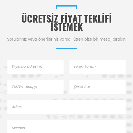
tavası.
ve numune kap kapakları
üreticisi . Netzsch
ÜCRETSIZ FIYAT TEKLIFI
Instruments, iyi bir alternatif
DSC numune tavası.
ISTEMEK
Sorularınız veya önerileriniz varsa, lütfen bize bir mesaj bırakın,