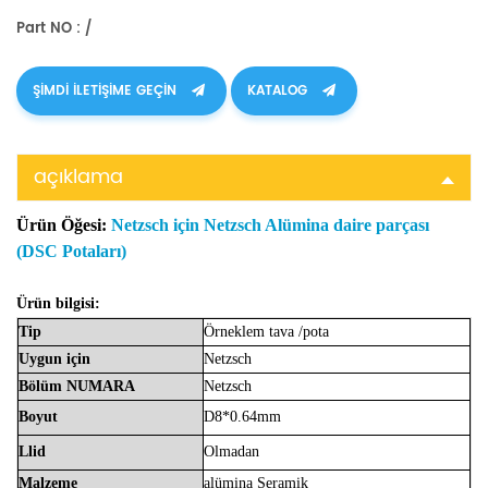
Part NO : /
ŞIMDI ILETIŞIME GEÇIN
KATALOG
açıklama
Ürün Öğesi:
Netzsch için Netzsch Alümina daire parçası
(DSC Potaları)
Ürün bilgisi:
Tip
Örneklem
tava
/pota
Uygun
için
Netzsch
Bölüm
NUMARA
Netzsch
Boyut
D8*0.64mm
Llid
Olmadan
Malzeme
alümina
Seramik