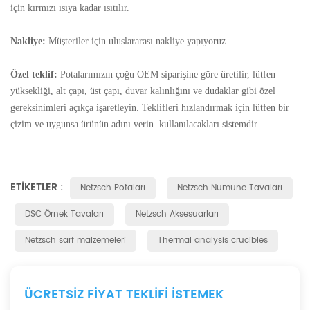
için kırmızı ısıya kadar ısıtılır.
Nakliye:
Müşteriler için uluslararası nakliye yapıyoruz.
Özel teklif:
Potalarımızın çoğu OEM siparişine göre üretilir, lütfen
yüksekliği, alt çapı, üst çapı, duvar kalınlığını ve dudaklar gibi özel
gereksinimleri açıkça işaretleyin. Teklifleri hızlandırmak için lütfen bir
çizim ve uygunsa ürünün adını verin. kullanılacakları sistemdir.
ETIKETLER :
Netzsch Potaları
Netzsch Numune Tavaları
DSC Örnek Tavaları
Netzsch Aksesuarları
Netzsch sarf malzemeleri
Thermal analysis crucibles
ÜCRETSIZ FIYAT TEKLIFI ISTEMEK