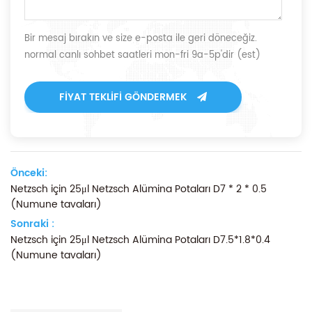
Bir mesaj bırakın ve size e-posta ile geri döneceğiz.
normal canlı sohbet saatleri mon-fri 9a-5p'dir (est)
FIYAT TEKLIFI GÖNDERMEK
Önceki:
Netzsch için 25μl Netzsch Alümina Potaları D7 * 2 * 0.5
(Numune tavaları)
Sonraki :
Netzsch için 25μl Netzsch Alümina Potaları D7.5*1.8*0.4
(Numune tavaları)