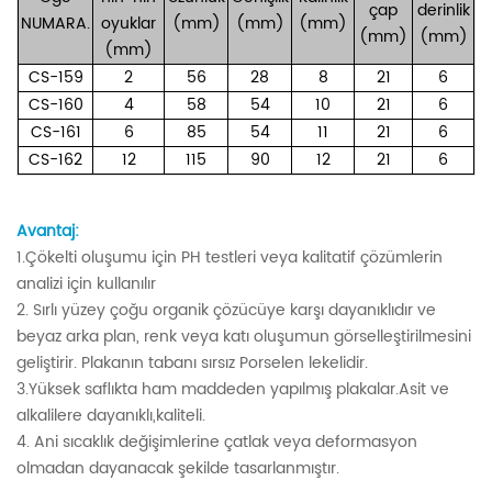
çap
derinlik
NUMARA.
oyuklar
(mm)
(mm)
(mm)
(mm)
(mm)
(mm)
CS-159
2
56
28
8
21
6
CS-160
4
58
54
10
21
6
CS-161
6
85
54
11
21
6
CS-162
12
115
90
12
21
6
Avantaj:
1.Çökelti oluşumu için PH testleri veya kalitatif çözümlerin
analizi için kullanılır
2. Sırlı yüzey çoğu organik çözücüye karşı dayanıklıdır ve
beyaz arka plan, renk veya katı oluşumun görselleştirilmesini
geliştirir. Plakanın tabanı sırsız Porselen lekelidir.
3.Yüksek saflıkta ham maddeden yapılmış plakalar.Asit ve
alkalilere dayanıklı,kaliteli.
4. Ani sıcaklık değişimlerine çatlak veya deformasyon
olmadan dayanacak şekilde tasarlanmıştır.