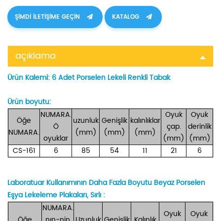
ŞIMDI ILETIŞIME GEÇIN
KATALOG
açıklama
Ürün Kalemi: 6 Adet Porselen Lekeli Renkli Tabak
Ürün boyutu:
NUMARA.
Oyuk
Oyuk
Öğe
uzunluk
Genişlik
kalınlıklar
Ö
çap.
derinlik
NUMARA.
(mm)
(mm)
(mm)
oyuklar
(mm)
(mm)
CS-161
6
85
54
11
21
6
Laboratuar Kullanımının Daha Fazla Boyutu Beyaz Porselen
Eşya Lekeleme Plakaları, Sırlı
:
NUMARA.
Oyuk
Oyuk
Öğe
nın-nin
Uzunluk
Genişlik
Kalınlık