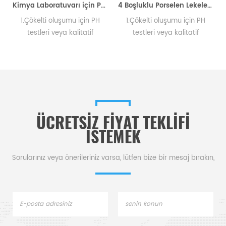
Pota Elementar 905.200.380.001 AN
Kimya Laboratuvarı için Porselen Lekeleme Plakaları
4 Boşluklu Porselen Lekeleme Renkli Plakalar Test İçin Laboratuvar Gereçleri
1.Çökelti oluşumu için PH
1.Çökelti oluşumu için PH
r
testleri veya kalitatif
testleri veya kalitatif
e
çözümlerin analizi için
çözümlerin analizi için
kullanılır. 2. Direnç sıcaklığı
kullanılır. 2. Direnç sıcaklığı
1050 santigrat derece
1050 santigrat derece
olmalıdır.
olmalıdır.
ÜCRETSIZ FIYAT TEKLIFI
ISTEMEK
Sorularınız veya önerileriniz varsa, lütfen bize bir mesaj bırakın,